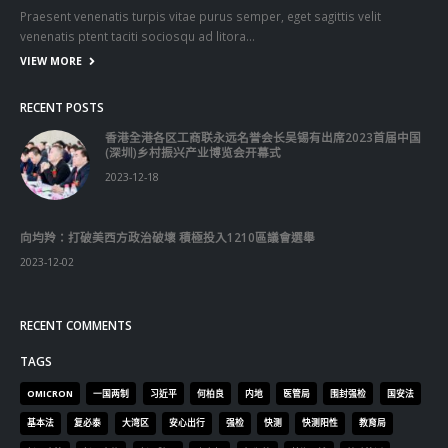
Praesent venenatis turpis vitae purus semper, eget sagittis velit
venenatis ptent taciti sociosqu ad litora…
VIEW MORE
RECENT POSTS
香港全港各区工商联永远名誉会长吴锡有出席2023首届中国
(深圳)乡村振兴产业博览会开幕式
2023-12-18
向均羚：打破美西方政治破壞 積極投入1210區議會選舉
2023-12-02
RECENT COMMENTS
TAGS
OMICRON
一国两制
习近平
何柏良
内地
医管局
围封强检
国安法
基本法
复必泰
大湾区
安心出行
强检
快测
快测阳性
教育局