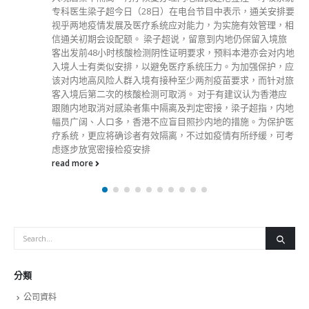
专科医生梁子超今日（28日）在电台节目中表示，通关安排要
视乎两地疫情发展及医疗系统应对能力，为实施有效管理，相
信通关初期会设配额。 梁子超说，留意到内地仍保留入境旅
客出发前48小时核酸检测阴性证明要求，预料本港亦会对内地
入境人士有类似安排，以避免医疗系统压力。为加强保护，应
该对内地高风险人群入境有接种至少两剂疫苗要求，而针对旅
客入境后第二次的核酸检测可取消。 对于有建议认为香港应
跟随内地取消对感染者集中隔离及判定密接，梁子超指，内地
幅员广阔、人口多，香港不应盲目照抄内地的措施。为保护医
疗系统，更应将确诊者有效隔离，不过如疫情有所纾缓，可考
虑逐步放宽密接检疫安排
read more
分類
公司資料