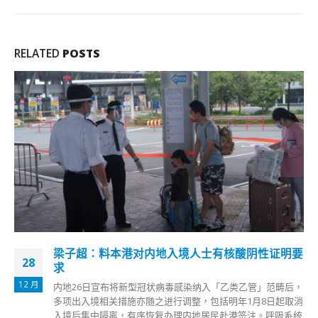
RELATED
POSTS
梁子超：料本港对内地入境人士有核酸阴性证明要
28
求
12 月
内地26日宣布将新型冠状病毒感染纳入「乙类乙管」范畴后，
多项出入境相关措施亦随之进行调整，包括明年1月8日起取消
入境后集中隔离，有序恢复办理内地居民赴港签注。呼吸系统