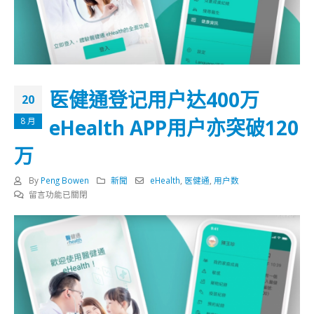
医健通登记用户达400万
20
eHealth APP用户亦突破120
8 月
万
By
Peng Bowen
新聞
eHealth
,
医健通
,
用户数
在
留言功能已關閉
〈医
健
通
登
记
用
户
达