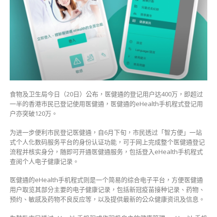
400
万
eHealth
APP
用
户
亦
突
破
120
食物及卫生局今日（20日）公布，医健通的登记用户达400万，即超过
万〉
一半的香港市民已登记使用医健通，医健通的eHealth手机程式登记用
中
户亦突破120万。
为进一步便利市民登记医健通，自6月下旬，市民透过「智方便」一站
式个人化数码服务平台的身份认证功能，可于网上完成整个医健通登记
流程并核实身分，随即可开通医健通服务，包括登入eHealth手机程式
查阅个人电子健康记录。
医健通的eHealth手机程式则是一个简易的综合电子平台，方便医健通
用户取览其部分主要的电子健康记录，包括新冠疫苗接种记录、药物、
预约、敏感及药物不良反应等，以及提供最新的公众健康资讯及信息。