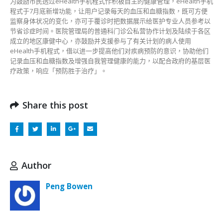
为鼓励市民透过eHealth手机程式作积极自主的健康管理，eHealth手机
程式于7月底新增功能，让用户记录每天的血压和血糖指数，既可方便
监察身体状况的变化，亦可于覆诊时把数据展示给医护专业人员参考以
节省诊症时间。医院管理局的普通科门诊公私营协作计划及陆续于各区
成立的地区康健中心，亦鼓励并支援参与了有关计划的病人使用
eHealth手机程式，借以进一步提高他们对疾病预防的意识，协助他们
记录血压和血糖指数及增强自我管理健康的能力，以配合政府的基层医
疗政策，响应「预防胜于治疗」。
Share this post
Author
Peng Bowen