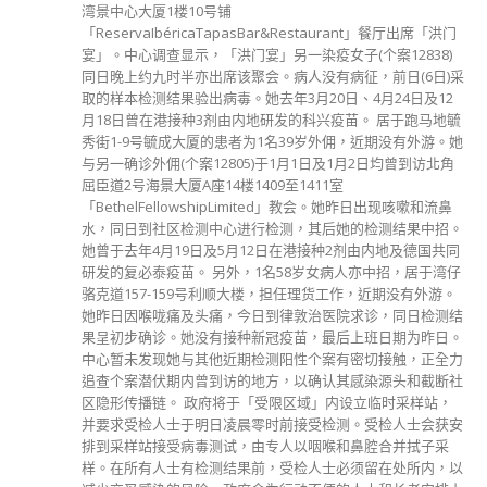
院舍及3间残疾人士院舍。署方指，目前确诊数字徘徊7至8
洪门
宗，疫情依然严峻，认为须观察两周，才能研判疫情走势。
)
外，东华三院黄大仙医院康复医疗护理部病房，有4名女病
)采
在12日经检测确诊，4人均已接种2剂疫苗，现接受隔离治
12
情况稳定，有关病房已暂停接收新症及探访，以及进行彻底
地毓
毒清洁。输入个案中，55宗在机场找到，43宗于检疫设施
。她
现，另有46宗为第4至7日于检疫后发现；第7日后则有7宗
北角
变异病毒株方面，昨日的样本中，BA.4/.5 占77.7%，而累
体个案比例中，BA.5占约68.8%、BA.4占约8.9%、BA.2.12.
流鼻
3.8%、BA.2.2占18.5%。医院管理局总行政经理(病人安全及
招。
险管理)何婉霞表示，过去一日有10名确诊病人在公立医院
共同
世，死者为5男5女，年龄介乎52至95岁；5人未打齐3针。
湾仔
者中，1人为较年轻的52岁女死者，已打2针，本身有末期癌
游。
症，且扩散至腹腔及骨，故风险较高。她生前的癌症引致腹
测结
及肺水，上周六(10日)确诊，本周一(12日)离世。另外9名死
日。
年龄介乎69至95岁，全部都有慢性疾病或长期病患。至于
全力
烈医院的10岁确诊危殆男童，其情况有进展，已可自行呼吸
断社
不需要高流量氧气供气，故情况由危殆转为严重，经治疗后
，
志也较早前清醒。当局表示，未来会为该男童安排磁力共振
获安
瞄脑部。另外，截至今日，共有2,885名确诊病人留医治疗
采
当中有343名为新增病人。需要入住隔离设施的病人中，52
，以
名病人在隔离病房，203名病人在二线隔离病房，567名病