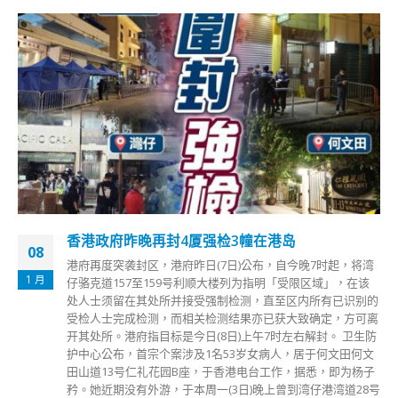
香港今新增7218确诊 包括151宗输入个案
13
将湾
https://www.fonfmedia.com/wp-
9 月
该
content/uploads/2022/09/998515bd4e0465de369454516
别的
a14d1.mp4 第5波新冠肺炎疫情毒链难断，卫生署卫生防护
可离
心传染病处首席医生欧家荣公布，本港今日(13日)新增7218
生防
确诊，包括151宗输入个案。医管局新增10宗死亡个案，第
何文
波死亡累计9,607人。学校方面，上周五(14日)至今日，共28
杨子
学校呈报确诊个案，有23间学校须停课，涉及29个班别。
8号
方面，昨日(12日)则有10间院舍出现新增个案，包括7间安