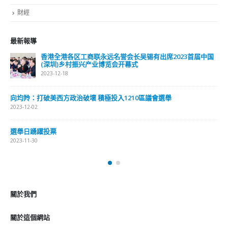
未分類
財經
最新報導
长吴锡有出席2023首届中国
選舉日踴躍投票 文: 朱家健
幕式
2023-11-30
抹黑候選人涉選舉舞弊 文: 朱家健
210區議會選舉
2023-11-30
香港公院探访明起无须预约一图
2023-01-31
關於我們