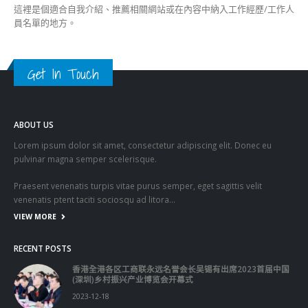
關於這個網站
這裡是個適合自我介紹、推薦相關網站或在內容中納入工作經歷/工作人
員名單的地方。
Get In Touch
ABOUT US
Lorem ipsum dolor sit amet, consectetur adipiscing elit. Donec eu
pulvinar magna semper scelerisque.
Praesent venenatis turpis vitae purus semper, eget sagittis velit
venenatis ptent taciti sociosqu ad litora…
VIEW MORE
RECENT POSTS
香港全港各区工商联永远名誉会长吴锡有出席2023首届中国
(深圳)乡村振兴产业博览会开幕式