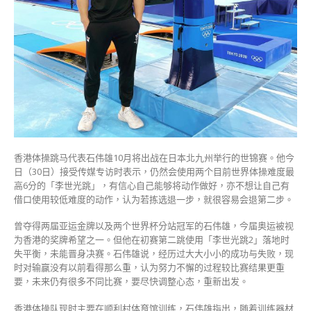
伟
雄
冀
当
局
投
放
资
源
改
善〉
香港体操跳马代表石伟雄10月将出战在日本北九州举行的世锦赛。他今
中
日（30日）接受传媒专访时表示，仍然会使用两个目前世界体操难度最
高6分的「李世光跳」，有信心自己能够将动作做好，亦不想让自己有
借口使用较低难度的动作，认为若拣选退一步，就很容易会退第二步。
曾夺得两届亚运金牌以及两个世界杯分站冠军的石伟雄，今届奥运被视
为香港的奖牌希望之一。但他在初赛第二跳使用「李世光跳2」落地时
失平衡，未能晋身决赛。石伟雄说，经历过大大小小的成功与失败，现
时对输赢没有以前看得那么重，认为努力不懈的过程较比赛结果更重
要，未来仍有很多不同比赛，要尽快调整心态，重新出发。
香港体操队现时主要在顺利村体育馆训练，石伟雄指出，随着训练器材