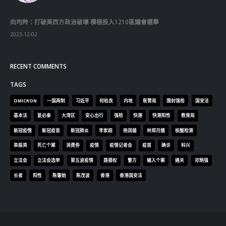
2023-12-18
向均羚：打破美西方政治破壞 積極投入1210區議會選舉
2023-12-02
RECENT COMMENTS
TAGS
OMICRON
一国两制
习近平
何柏良
内地
医管局
围封强检
国安法
基本法
复必泰
大湾区
安心出行
强检
快测
快测阳性
教育局
新冠疫情
新冠疫苗
新冠肺炎
李家超
杨润雄
林郑月娥
核酸检测
梁振英
死亡个案
消费券
疫情
疫情记者会
疫苗
确诊
科兴
立法会
立法会选举
第五波疫情
聂德权
警方
输入个案
通关
邓炳强
长者
阳性
陈肇始
陈茂波
香港
香港国安法