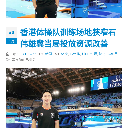
香港体操队训练场地狭窄石
30
伟雄冀当局投放资源改善
8 月
By
Peng Bowen
新聞
体育
,
石伟雄
,
训练
,
资源
,
跳马
,
运动员
在
留言功能已關閉
〈香
港
体
操
队
训
练
场
地
狭
窄
石