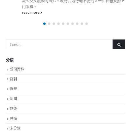
排上
在北大屿山医院香港感染控制中心，205名病人在亚博馆新
治疗中心，当中合共有236名是新增确诊病人。昨日新增呈
名危殆病人及5名严重病人，现时合共有52名危殆及61名严
病人，当中13名危殆病人正接受深切治疗。
read more
分類
公司資料
副刊
娛樂
新聞
旅遊
時尚