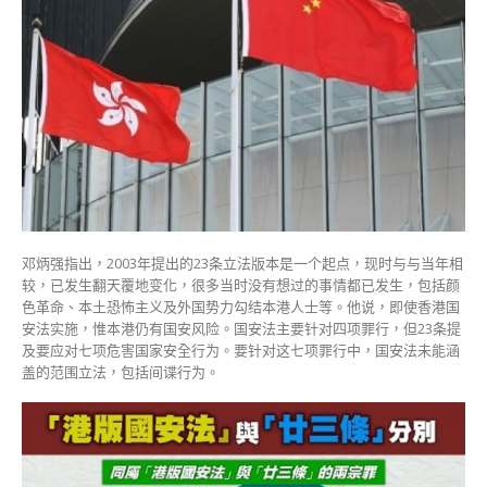
邓炳强指出，2003年提出的23条立法版本是一个起点，现时与与当年相
较，已发生翻天覆地变化，很多当时没有想过的事情都已发生，包括颜
色革命、本土恐怖主义及外国势力勾结本港人士等。
他说，即使香港国
安法实施，惟本港仍有国安风险。
国安法主要针对四项罪行，但23条提
及要应对七项危害国家安全行为。
要针对这七项罪行中，国安法未能涵
盖的范围立法，包括间谍行为。