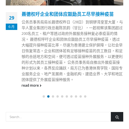
香港仔石排湾村强检无发现确诊
13
政府今日（13日）凌晨完成香港仔渔光道68号石排湾村碧朗楼
1 月
的强检行动，没有发现确诊个案。 政府指出，一名曾经住在
碧朗楼的初确患者，初步显示带有变异病毒株。政府昨晚7时
起围封大楼，派员为2125人进行检测，到访733户中有29户没
人应门，将采取措施跟进。
read more
分類
公司資料
副刊
娛樂