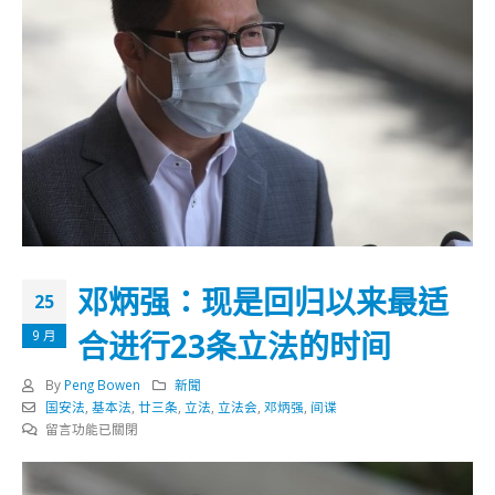
邓炳强：现是回归以来最适
25
合进行23条立法的时间
9 月
By
Peng Bowen
新聞
国安法
,
基本法
,
廿三条
,
立法
,
立法会
,
邓炳强
,
间谍
在
留言功能已關閉
〈邓
炳
强：