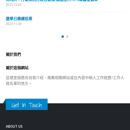
關於我們
關於這個網站
這裡是個適合自我介紹、推薦相關網站或在內容中納入工作經歷/工作人
員名單的地方。
Get In Touch
ABOUT US
Lorem ipsum dolor sit amet, consectetur adipiscing elit. Donec eu
pulvinar magna semper scelerisque.
Praesent venenatis turpis vitae purus semper, eget sagittis velit
venenatis ptent taciti sociosqu ad litora…