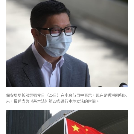
现
是
回
归
以
来
最
适
合
进
行
23
条
立
法
保安局局长邓炳强今日（25日）在电台节目中表示，现在是香港回归以
的
来，最适当为《基本法》第23条进行本地立法的时间。
时
间〉
中