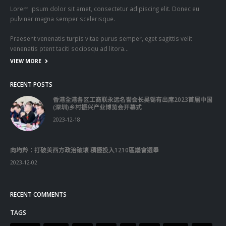
VIEW MORE
RECENT POSTS
香港全港各区工商联永远名誉会长吴锡有出席2023首届中国
(深圳)乡村振兴产业博览会开幕式
2023-12-18
向均羚：打破美西方政治破壞 積極投入1210區議會選舉
2023-12-02
RECENT COMMENTS
TAGS
OMICRON
一国两制
习近平
何柏良
内地
医管局
围封强检
国安法
基本法
复必泰
大湾区
安心出行
强检
快测
快测阳性
教育局
新冠疫情
新冠疫苗
新冠肺炎
李家超
杨润雄
林郑月娥
核酸检测
梁振英
死亡个案
消费券
疫情
疫情记者会
疫苗
确诊
科兴