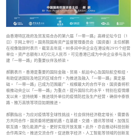
在
港
设
2915
个
经
由香港特区政府及贸发局合办的第六届「一带一路」高峰论坛今日（1
营
日）于网上举行。国务院国有资产监督管理委员会（国资委）主任郝鹏
单
在视像致辞时表示，截至去年底，80多间中央企业在港设有2915个经营
位〉
单位，资产总额有3.8万亿元人民币，可见香港已成为中央企业参与及共
中
建「一带一路」的重要伙伴及桥梁。
郝鹏表示，香港是重要的国际金融、贸易、航运中心及国际航空枢纽，
有助促进国际及地区的区域合作，为推进及融入「一带一路」奠定基
础。「一带一路」已成为范围最广、规模最大的合作平台，国资委将积
极推动央企以「一带一路」为重点，提升国际化的水平，特别在疫情爆
发以来，坚持统筹、推进境外单位的疫情防控及生产经营，确保中泰铁
路、雅万高铁等项目如期推进。
郝鹏指出，为应对疫情等全球性挑战，社会保持经济稳定增长，需要各
方共同合作，国资委将把握机遇，在基建、交通、通讯等领域，加强互
联互通，强化能源产业，更好实现开放发展。此外，亦会推动科技创新
合作再深化，推进交流合作，促进数字经济、人工智能等领域的创新发