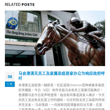
RELATED
POSTS
马会澄清无员工及家属染疫居家办公为响应政府呼
06
吁
1 月
本港第五波疫情一触即发，社区或现Omicron变种病毒多条隐
形传播链，今日（6日）有传言指马会有员工家属可能确诊。
香港赛马会今日发声明澄清，指没有同事或其家人确诊，今天
向员工发出有关在家工作的通知，与任何有关员工染疫的传闻
并无关系。 马会强调，一向就新冠疫情备有应对方案，在家
工作是其中一项。马会又指，今天发出有关在家工作安排的通