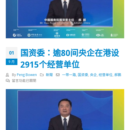
国资委：逾80间央企在港设
01
2915个经营单位
9 月
By
Peng Bowen
新聞
一带一路
,
国资委
,
央企
,
经营单位
,
郝鹏
在
留言功能已關閉
〈国
资
委：
逾
80
间
央
企