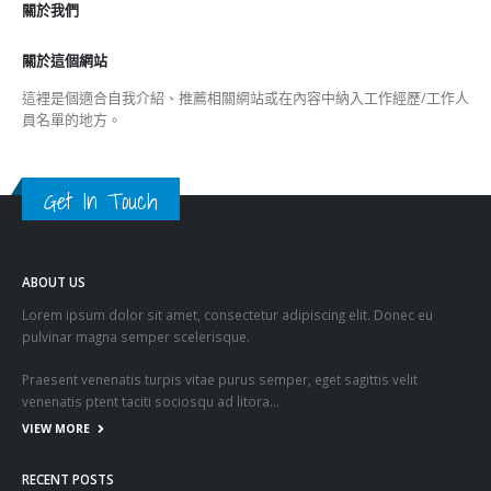
關於我們
關於這個網站
這裡是個適合自我介紹、推薦相關網站或在內容中納入工作經歷/工作人
員名單的地方。
Get In Touch
ABOUT US
Lorem ipsum dolor sit amet, consectetur adipiscing elit. Donec eu
pulvinar magna semper scelerisque.
Praesent venenatis turpis vitae purus semper, eget sagittis velit
venenatis ptent taciti sociosqu ad litora…
VIEW MORE
RECENT POSTS