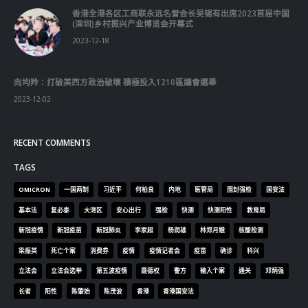
香港全港各区工商联永远名誉会长吴锡有出席2023首届中国
(深圳)乡村振兴产业博览会开幕式
2023-12-18
向均羚：打破美西方政治破壞 積極投入1210區議會選舉
2023-12-02
RECENT COMMENTS
TAGS
OMICRON
一国两制
习近平
何柏良
内地
医管局
围封强检
国安法
基本法
复必泰
大湾区
安心出行
强检
快测
快测阳性
教育局
新冠疫情
新冠疫苗
新冠肺炎
李家超
杨润雄
林郑月娥
核酸检测
梁振英
死亡个案
消费券
疫情
疫情记者会
疫苗
确诊
科兴
立法会
立法会选举
第五波疫情
聂德权
警方
输入个案
通关
邓炳强
长者
阳性
陈肇始
陈茂波
香港
香港国安法