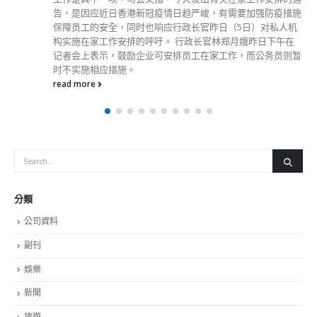
告，是因应近日香港新冠疫情日趋严峻，有需要加强防疫措施
保障员工的安全，同时也响应行政长官昨日（5日）对私人机
构实施在家工作安排的呼吁。 行政长官林郑月娥昨日下午在
记者会上表示，鼓励企业可安排员工在家工作，而公务员则暂
时不实施相应措施。
read more
分類
公司資料
副刊
娛樂
新聞
旅遊