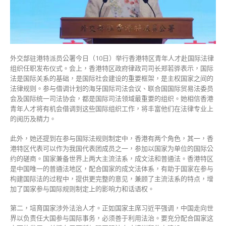
积
极
参
与
国
外交部驻港特派员公署今日（10日）举行香港特区青年人才赴国际法律
际
组织任职发布仪式。会上，香港特区政府律政司司长郑若骅表示，国际
法
法是国际关系的基础，是国际社会建设的重要框架，是主权国家之间的
构
法律规则。参与借调计划的海牙国际司法会议、联合国国际贸易法委员
建〉
会及国际统一司法协会，都是国际司法领域最重要的组织。她相信香港
中
青年人才将有机会借调到这些国际组织工作，将丰富他们在法律专业上
的阅历及精力。
此外，她还提到在参与国际法规则制定中，香港有两个角色，其一，香
港特区代表可以作为我国代表团成员之一，参加以国家为单位的国际公
约的磋商。国家兼备世界上两大主流法系，成文法和普通法。香港特区
是中国唯一的普通法地区，配合国家的成文法体系，有助于国家在参与
构建国际法的过程中，提供更完整的意见，兼顾了主流法系的特点，增
加了国家参与国际规则制定上的影响力和话语权。
第二，培育国家涉外法治人才。正如国家主席习近平强调，中国走向世
界以负责任大国参与国际事务，必须善于利用法治。要充分配合国家这