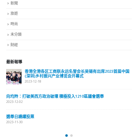
2023-12-18
向均羚：打破美西方政治破壞 積極投入1210區議會選舉
2023-12-02
RECENT COMMENTS
TAGS
OMICRON
一国两制
习近平
何柏良
内地
医管局
围封强检
国安法
基本法
复必泰
大湾区
安心出行
强检
快测
快测阳性
教育局
新冠疫情
新冠疫苗
新冠肺炎
李家超
杨润雄
林郑月娥
核酸检测
梁振英
死亡个案
消费券
疫情
疫情记者会
疫苗
确诊
科兴
立法会
立法会选举
第五波疫情
聂德权
警方
输入个案
通关
邓炳强
长者
阳性
陈肇始
陈茂波
香港
香港国安法