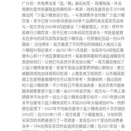
未分類
財經
最新報導
国
選舉日踴躍投票 文: 朱家健
2023-11-30
抹黑候選人涉選舉舞弊 文: 朱家健
2023-11-30
香港公院探访明起无须预约一图睇清最新安排
2023-01-31
關於我們