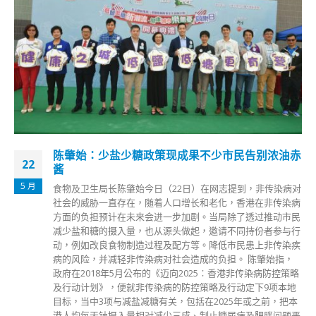
愉景湾及屯门725人强检 无人确诊
29
香港政府已完成愉景湾及屯门的强制检测行动，当中并无发现
12 月
确诊个案。 在愉景湾蘅峰曦欣阁的强检行动中，政府昨晚将
此列为「受限区域」，并在该范围内设立临时采样站，要求受
检人士到采样站接受鼻腔和咽喉合并拭子样本采集及2019冠状
病毒检测；及至凌晨1时完成强制检测，约210名居民接受检
测，并无发现确诊个案；当局派员到访约140户，当中约30户
无人应门，会采取措施跟进。 至于在屯门恒贵街嘉悦半岛1座
的强检行动方面，截至凌晨12时30分，约515名居民接受强制
检测，当中并无发现确诊个案；有关行动约今早6时半完
成， 30户无人应门，而当局正确认受限区域内所有人已接受
检测，会另行公布正式撤销相关宣告的时间。