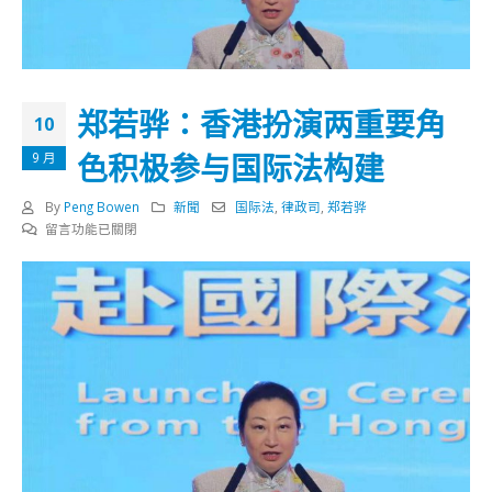
郑若骅：香港扮演两重要角
10
色积极参与国际法构建
9 月
By
Peng Bowen
新聞
国际法
,
律政司
,
郑若骅
在
留言功能已關閉
〈郑
若
骅：
香
港
扮
演
两
重
要
角
色