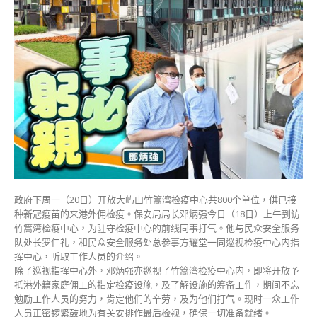
中
心
将
开
放
予
外
佣
检
疫
邓
炳
强
亲
政府下周一（20日）开放大屿山竹篙湾检疫中心共800个单位，供已接
身
种新冠疫苗的来港外佣检疫。保安局局长邓炳强今日（18日）上午到访
到
竹篙湾检疫中心，为驻守检疫中心的前线同事打气。他与民众安全服务
访
队处长罗仁礼，和民众安全服务处总参事方耀堂一同巡视检疫中心内指
为
挥中心，听取工作人员的介绍。
前
除了巡视指挥中心外，邓炳强亦巡视了竹篙湾检疫中心内，即将开放予
线
抵港外籍家庭佣工的指定检疫设施，及了解设施的筹备工作，期间不忘
同
勉励工作人员的努力，肯定他们的辛劳，及为他们打气。现时一众工作
事
人员正密锣紧鼓地为有关安排作最后检视，确保一切准备就绪。