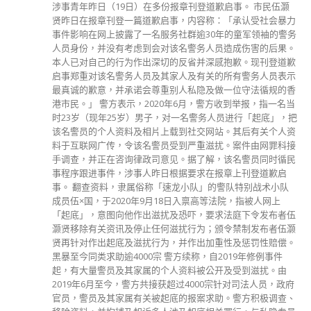
黎智英头号伙计Mark Simon 的反华言论”。 梁振英指出，罗
冠聪应该知道，只要听过他一次攻击中国的说法，就没有人有
兴趣再听第二次，并在帖文附上罗冠聪在“民主峰会”发言时的
截图，显示只有131人观看。梁振英质问：既然只是线上参
加，为什么罗冠聪要飞去美国？是不是要储mileage换圣诞礼
物？机票钱是谁给的？ 另外，梁振英指出，罗冠聪在关于“民
主峰会”的视频上顾左右而言他，不敢回答他两个简单的问
题：一，他是否已经加入英国国籍？二，他是谁养的？作为在
西方国家的政治活跃分子，而不是一般移民人士，罗冠聪绝对
有责任告知香港人谁是他的老板？英国？美国？
read more
分類
公司資料