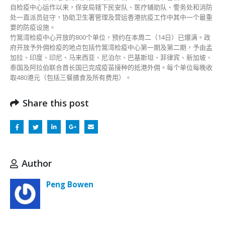
打
自检疫中心运作以来，保安局辖下民安队、医疗辅助队、警务处和消防
气〉
处一直派员驻守，协助卫生署管理及营运香港抗疫工作中其中一个最重
中
要的防疫设施。
竹篙湾检疫中心开放的800个单位，预约在本周二（14日）已爆满。政
府开放予外佣检疫的地点包括竹篙湾检疫中心第一期及第二期，予由孟
加拉、印度、印尼、马来西亚、尼泊尔、巴基斯坦、菲律宾、新加坡、
泰国及阿拉伯联合酋长国已完成疫苗接种的抵港外佣。每个单位每晚收
取480港元（包括三餐膳食及所有费用）。
Share this post
Author
Peng Bowen