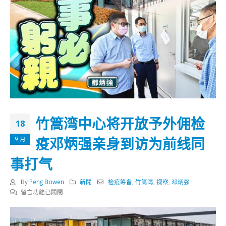
竹篙湾中心将开放予外佣检
18
疫邓炳强亲身到访为前线同
9 月
事打气
By
Peng Bowen
新聞
检疫筹备
,
竹篙湾
,
视察
,
邓炳强
在
留言功能已關閉
〈竹
篙
湾