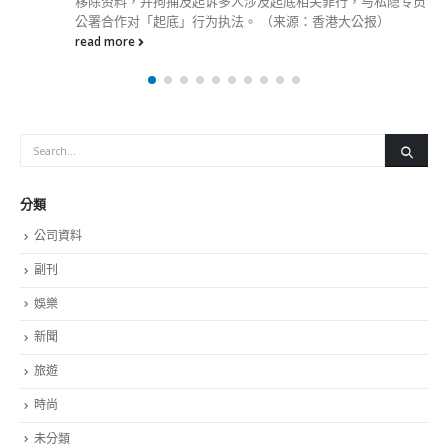
副刊
娛樂
新聞
旅遊
時尚
未分類
財經
最新報導
選舉日踴躍投票 文: 朱家健
2023-11-30
抹黑候選人涉選舉舞弊 文: 朱家健
2023-11-30
香港公院探访明起无须预约一图睇清最新安排