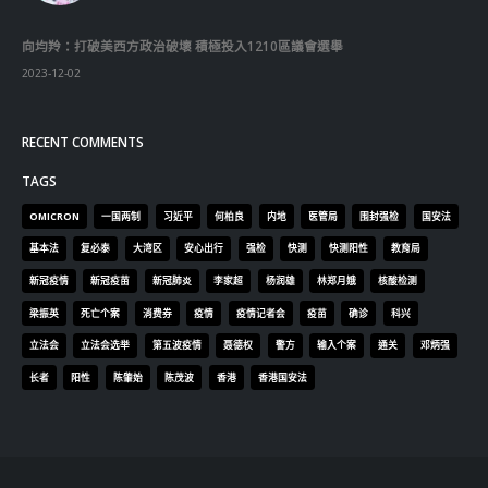
新冠疫情
新冠疫苗
新冠肺炎
李家超
杨润雄
林郑月娥
核酸检测
梁振英
死亡个案
消费券
疫情
疫情记者会
疫苗
确诊
科兴
立法会
立法会选举
第五波疫情
聂德权
警方
输入个案
通关
邓炳强
长者
阳性
陈肇始
陈茂波
香港
香港国安法
© Copyright 2019. All Rights Reserved.