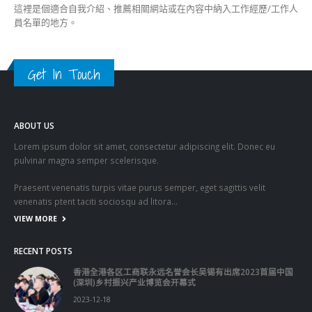
Praesent venenatis turpis vitae purus semper, eget sagittis velit
venenatis ptent taciti sociosqu ad litora…
VIEW MORE
RECENT POSTS
香港全港各区工商联永远名誉会长吴锡有出席2023首届中国
(深圳)乡村振兴产业博览会开幕式
2023-12-18
向均羚：打破美西方政治破壞 積極投入1210區議會選舉
2023-12-02
RECENT COMMENTS
TAGS
OMICRON
一国两制
习近平
何柏良
内地
医管局
围封强检
国安法
基本法
复必泰
大湾区
安心出行
强检
快测
快测阳性
教育局