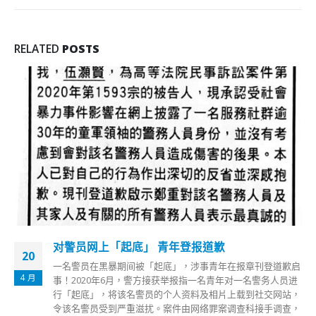
RELATED
POSTS
梁振英批罗冠聪“民主峰会”发言内容空洞无人关注
11
美国举办所谓“领导人民主峰会”并邀请反中乱港分子罗冠聪之
12 月
流参加。全国政协副主席、香港前特首梁振英昨日（10日）在
社交平台发文，指罗冠聪事前已大锣大鼓宣传自己获邀，但仅
在线上发言3分钟，而且内容空洞，形容“十足copy and paste