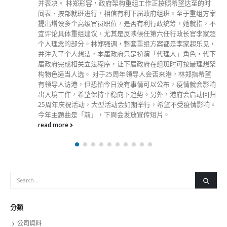
并表决。 林郑形容，政府架构重组工作正按照希望达至的时
间表、按部就班进行，相信有利下届政府组班。至于重组方案
提出增设多个高级官员职位，是否有利行政统筹，她就指，不
宜评论具体重组建议，尤其是反映候任第六任行政长官李家超
个人理念的部分。林郑强调，整套重组方案都是李家超乐见，
并注入了个人想法，本届政府只是扮演「代理人」角色，代下
届政府完成相关立法程序，让下届政府在组班时可按最理想架
构物色适当人选。 对于25周年领导人会否来港，林郑指希望
有领导人访港，但恐怕今日没有事情可以公布，疫情就会影响
出入境工作，希望保持平稳向下趋势。另外，港府会启动回归
25周年庆祝活动，大型活动会如期举行，希望不受疫情影响。
今年主题曲是「前」，下周会发放宣传短片。
read more
分類
公司資料