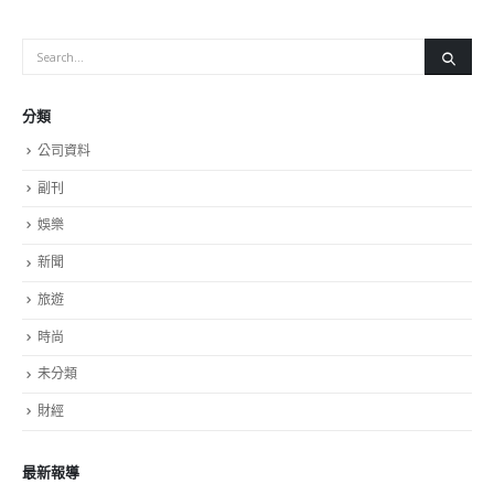
副刊
娛樂
新聞
旅遊
時尚
未分類
財經
最新報導
選舉日踴躍投票 文: 朱家健
2023-11-30
抹黑候選人涉選舉舞弊 文: 朱家健
2023-11-30
香港公院探访明起无须预约一图睇清最新安排