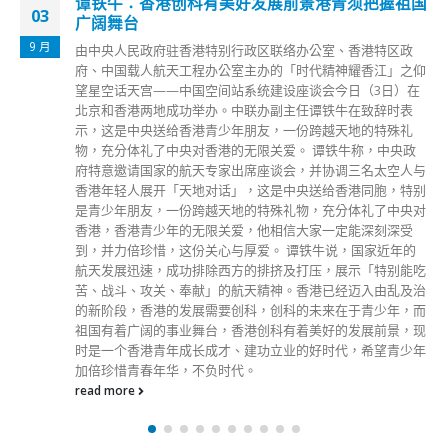
今起香港往珠海金巴增至每日10班
12
港珠澳大桥穿梭巴士早前公布，经研究，自今日（12日）零时
12 月
起，港珠澳大桥穿梭巴士香港往珠海方向再增开20:00班次，
现时香港往珠海金巴已增至每日10班。旅客须先于微信公众号
「港珠澳大桥穿梭巴士」（wechat ID:hzmbus）或登入网页
预购车票，现场不设售票。 调整后班次安排如下： 内地疫情
防控「新十条」发布后，香港与内地的通关备受关注。深圳健
康驿站名额从上周五（9日）起由1000个增至2000个，预约人
数激增。12月8日16时30分，预约系统显示，申报参加12月14
日健康驿站摇号的人数有约1.88万人；至18时，申报摇号人数
则超过1.9万人，摇号中签概率约10%。
read more
分類
公司資料