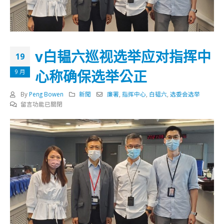
v白韫六巡视选举应对指挥中
19
心称确保选举公正
9 月
By
Peng Bowen
新聞
廉署
,
指挥中心
,
白韫六
,
选委会选举
在
留言功能已關閉
〈v
白
韫
六
巡
视
选
举
应
对
指
挥