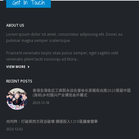
Praesent venenatis turpis vitae purus semper, eget sagittis velit
venenatis ptent taciti sociosqu ad litora…
VIEW MORE
RECENT POSTS
香港全港各区工商联永远名誉会长吴锡有出席2023首届中国
(深圳)乡村振兴产业博览会开幕式
2023-12-18
向均羚：打破美西方政治破壞 積極投入1210區議會選舉
2023-12-02
RECENT COMMENTS
TAGS
OMICRON
一国两制
习近平
何柏良
内地
医管局
围封强检
国安法
基本法
复必泰
大湾区
安心出行
强检
快测
快测阳性
教育局
新冠疫情
新冠疫苗
新冠肺炎
李家超
杨润雄
林郑月娥
核酸检测