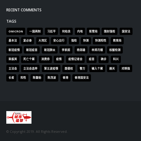
梁振英
死亡个案
消费券
疫情
疫情记者会
疫苗
确诊
科兴
立法会
立法会选举
第五波疫情
聂德权
警方
输入个案
通关
邓炳强
长者
阳性
陈肇始
陈茂波
香港
香港国安法
© Copyright 2019. All Rights Reserved.