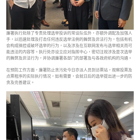
廉署执行处除了专责处理选举投诉的常设队伍外，亦额外调配及加强人
手，以迅速处理及打击任何违反选举法例的舞弊及非法行为，包括有机
会构成操控或破坏选举的行为，以及涉及在互联网发布与选举相关而可
能违法的内容等。执行处亦设立应对指挥中心，密切注视涉及是次选举
的舞弊及非法行为，并协调廉署各部门的部署及与各政府机构的沟通。
在预防工作方面，廉署防止贪污处今日亦派人员到访票站，观察投票及
点票程序的实际执行情况，如有需要，会就日后的选举提出进一步的防
贪及完善建议。