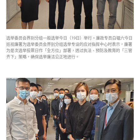
中
心
称
确
保
选
选举委员会界别分组一般选举今日（19日）举行。廉政专员白韫六今日
举
巡视廉署为选举委员会界别分组选举专设的应对指挥中心时表示，廉署
公
为是次选举投票日作「全方位」部署，透过执法、预防及教育的「三管
正〉
齐下」策略，确保选举廉洁公正地进行。
中