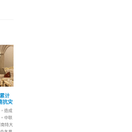
免检
香港流动采样站常规化 何
最
07
02
本地疫
柏良料配合「逆隔离」便
地
利北上市民
变暖
10 月
10 月
炎输入
港府防疫政策反世界大潮，令社
http
者为机
会及经济日益倒退，落于各国或
p-
病中心
地区之后，最近更宣布将多个流
cont