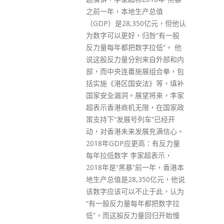
市民须打3针才可进入食肆等处
产总值
所，惟有专家认为第5波已筑起
50亿元，但他认
免疫屏障，大部分年轻成年人已
归咎“有一股
打最少两针，进一步打针对清零
字拉低”。 他
或维护医疗系统难言助益，建议
来自外部和内
豁免60岁以下成年人进入指定处
展组合拳，包
所使用疫苗通行证。公务员事务
法》等，填补
局长聂德权会见传媒时表示，现
望将来，李家
时20至60岁第三针接种率只有
限，在国家政
68%，60岁以上逾80%，但保障
列车”已经开
上仍未足够，认为目前仍有需要
展充满信心。
执行疫苗通行证，亦未有为有关
更高：有反力量
措施定下结束时间。 港大李嘉诚
家超表示，
医学院公共卫生学院流行病学讲
”前一年，香港本
座教授高本恩、港大李嘉诚医学
350亿元，他说
院药理及药剂学系荣誉助理教授
止于此，认为
陈德光今日(16日)发表文章指，
年都把数字拉
推算第五波有逾400万人感染
量回归开始慢