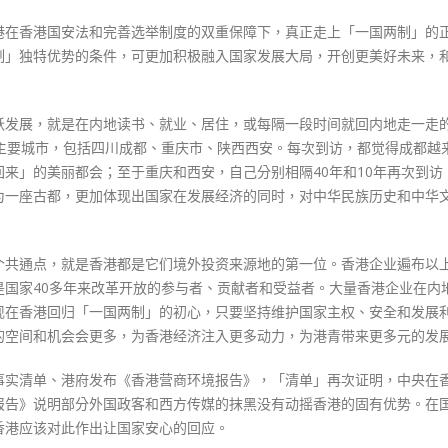
踏
上
港在香港国安法和完善选举制度的双重保障下，真正走上「一国两制」的
“一
制」独特优势的条件，可更加积极融入国家发展大局，开创更美好未来，
国
两
跃发展，就是在内地读书、就业、居住，或每隔一段时间就回内地走一走
制”
个主要城市，包括四川成都、重庆市、陕西西安。每次到访，都觉得成都越
正
来」的美丽都会；至于重庆和西安，自己分别相隔40年和10年再次到访
确
为一座古都，更加体现出国家在发展经济的同时，对中华民族历史和中华
轨
道〉
中
个共通点，就是香港都是它们境外投资来源地的第一位。香港企业遍布以
是国家40多年来改革开放的参与者、贡献者和受益者。大量香港企业在内
现在香港回归「一国两制」的初心，只要坚持维护国家主权、安全和发展
的空间和机会会更多，为香港经济注入更多动力，为港青带来更多元的发
事实清单、港府发布《香港营商环境报告》，「清单」再次证明，中央在
报告》说明部分外国政客和西方传媒的抹黑没有动摇香港的固有优势。在
香港应该对此作出让国家安心的回应。