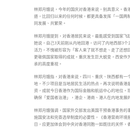
林郑月娥说，今年的国庆对香港来说，别具意义。香
道，比回归以来的任何时候，都更具备发挥「一国两
同发展、共繁荣。
林郑月娥提到，对香港居民来说，最能感受到国家飞
她说，自己3天前刚从内地回港，访问了内地西部3
活力，不愧被形容为「客人来了就不想走、走了还想回
更敬佩国家取得的成就。重庆发生巨大蜕变，西安作
承的高度重视。
林郑月娥指，对香港来说，四川、重庆、陕西都有一
地，不少项目是当地居民生活的热点，再次说明香港
资，成就今日香港作为国际金融和航运中心的地位。
确保「爱国者治港」，港企、港商、港人在内地发展
林郑月娥强调，国家外交部发出美国干预香港事务的
施国安法和完善选举制度的必要性，《香港营商环境
日，应更加体会到中央对香港同胞一如既往的关怀，