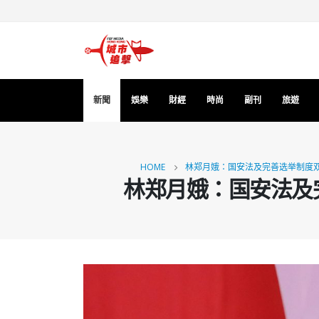
新聞
娛樂
財經
時尚
副刊
旅遊
HOME
林郑月娥：国安法及完善选举制度双
林郑月娥：国安法及