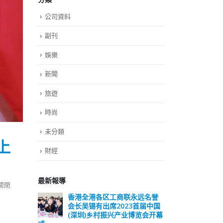
公司資料
副刊
娛樂
新聞
旅遊
時尚
未分類
上
財經
最新報導
關閉
远名誉
選舉日踴躍投票 文: 朱家健
香
届中国
会长
2023-11-30
览会开幕
(深