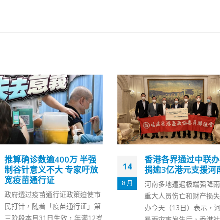
香港各界通过中联办累计
何柏良斥机组人员豁
11
捐逾3亿港元支援河南抗灾
疫存漏洞 支持推行
苗通行证
11 月
河南多地遭遇极端强降雨，造成
香港昨日新增五宗新冠肺
重大人员伤亡和财产损失。中联
个案，当中包括三名男患
办今天（13日）表示，河南特大
组人员，港大感染及传染
暴雨灾害发生后，香港社会各界