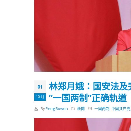
林郑月娥：国安法及
01
“一国两制”正确轨道
10 月
By
Peng Bowen
新聞
一国两制
,
中国共产党
香港全港各区工商联永远名誉
選舉日
会长吴锡有出席2023首届中国
2023-11-
(深圳)乡村振兴产业博览会开幕