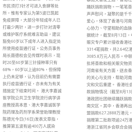
总监何栢良批评，现时对
踊跃捐款捐物。一笔笔善款、一
员免检疫安排存在防疫漏
声声慰问，凝聚的是千千万万颗
以令内地放心可以通关。
爱心，体现了香港与河南同胞齐
在电台节目称，由于欧美
心协力、守望相助的血脉深情。
病毒共存策略，机组人员
据统计，截至8月13日，中联办
感染风险增加，但抵港后
赈灾专户累计接收香港社会各界
豁免检疫，自由在社区活
3314笔捐款，共2.64亿港元、
人感到奇怪。他指除市民
3085.8万元人民币。中联办正分
地爆发风险外，做法亦难
批将善款和相关赈灾物资转交给
地放心可以通关。何栢良
河南省有关方面，送去香港同胞
简单做法，就是要求货机
的关心与支持，帮助河南防汛救
要在酒店隔离后才能进入
灾和灾后重建。 香港社会各界捐
同意必定会对货运或机组
款捐物情况（截至8月13日） 香
成影响，但亦要考虑现时
港政团社团继续踊跃捐款支援河
市民是否公道。 何栢良
南灾区。其中，香港再出发大联
施疫苗护照或通行证，以
盟捐款627.2888万港元，新民党
共设施的做法，认为为整
捐赠第二批款项逾24万港元；香
安全应该实施。但他认为
港浙江省同乡会联合会捐款140