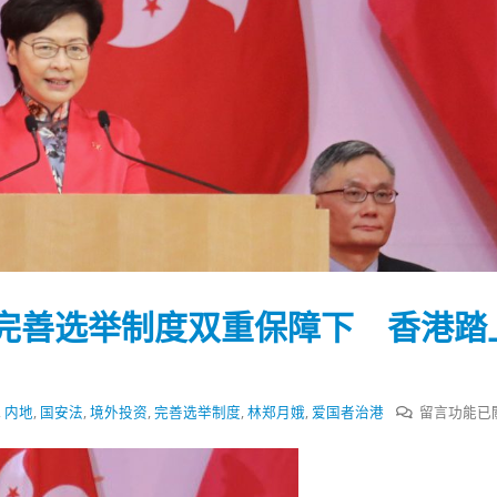
完善选举制度双重保障下 香港踏
在
,
内地
,
国安法
,
境外投资
,
完善选举制度
,
林郑月娥
,
爱国者治港
留言功能已
〈林
踴躍投票 文: 朱家健
香港全港各区工商联永
会长吴锡有出席2023首
30
郑
(深圳)乡村振兴产业博
月