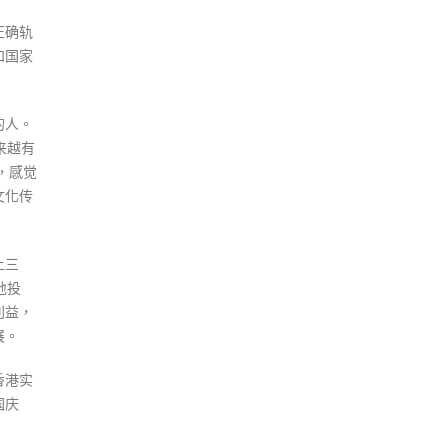
正确轨
和国家
的人。
来越有
，感觉
文化传
上三
地投
利益，
展。
香港实
国庆