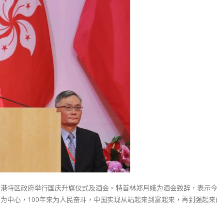
式
選人涉選舉舞弊 文: 朱家健
娥：
2023-12-18
30
国
安
向均羚：打破美西方政治破壞 積
香港公院探访明起无须预约一
1210區議會選舉
法
图睇清最新安排
2023-12-02
及
2023-01-31
完
選舉日踴躍投票
善
2023-11-30
选
举
制
度
双
重
保
障
下
香港特区政府举行国庆升旗仪式及酒会。特首林郑月娥为酒会致辞，表示
香
民为中心，100年来为人民奋斗，中国实现从站起来到富起来，再到强起来
港