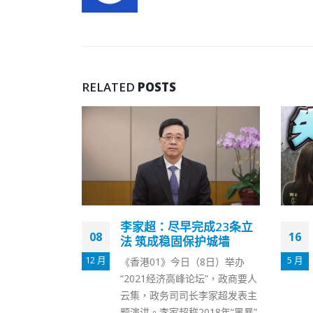
RELATED
POSTS
成23条立
推算确诊数逾400万 半强
16
14
护城墙
制谷针意义不大 专家吁放
宽疫苗通行证
5 月
8 月
（8日）举办
政府透过疫苗通行证政策迫使市
论坛”，政商要人
民打针，随着「疫苗通行证」第
李家超发表主
三阶段本月31日生效，年满12岁
018年“黑暴”