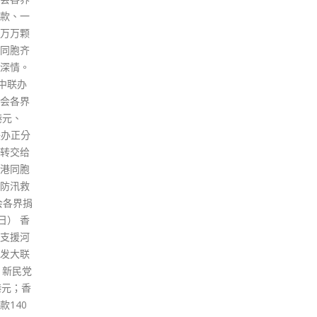
机组人
动采样站常规化。港大感染及传
R8JW
洞，难
染病中心总监何柏良今日(7日)在
oYb
 何栢良
电台节目表示，新冠病毒正趋向
表在
实施与
风土病，维持核酸检测要求，企
《地
在当地
图中断本地病毒传播的策略，是
究显
仍可以
与世界脱轨，属不恰当的公共卫
暖，
动，令
生措施。 他同时指出，目前的防
少，
忧虑本
疫重点是预防重症，已无必要找
少，
以令内
出轻症或无症状患者，政府应考
能量
认为最
虑世卫建议，取消已经接种疫苗
导致
人员需
的密切接触者家居检疫要求，允
学院
社区，
许如常上班上学，现时本港规定
反射
人员造
与确诊者同住的人士被列为密切
测量
对其他
接触者，在家检疫至少7天，这
里，
亦同意实
样对公共服务造成很大影响。另
球正
进出公
外，他称，不排除政府是为稍后
这一
体社会
与内地的逆向隔离措施，方便到
究人
政府在
内地市民接受检测，故将流动采
产生