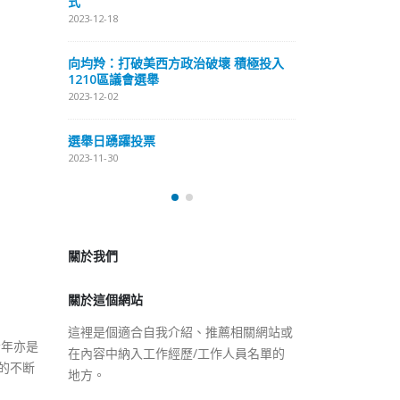
式
抹黑候選人涉選舉舞弊 文: 朱家健
2023-12-18
2023-11-30
極投入
向均羚：打破
香港公院探访明起无须预约一
1210區議會
图睇清最新安排
2023-12-02
2023-01-31
選舉日踴躍投
2023-11-30
關於我們
關於這個網站
這裡是個適合自我介紹、推薦相關網站或
在內容中納入工作經歷/工作人員名單的
地方。
今年亦是
的不断