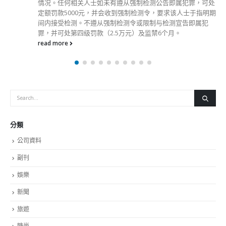
测公告即属犯罪，可处
同等成绩）；综合招聘考试能力倾向测
令，要求该人士于指明期
本法》测试（学位或专业程度职系）的及
制与检测宣告即属犯
尚未取得所需综合招聘考试的成绩（或
监禁6个月。
《基本法》测试中尚未取得及格成绩，
申请人已报考拟于10月9日在香港举行
《基本法》测试；（二）申请人在9月25
递交申请，报考暂定于12月4日在七‍个
京、伦敦、三藩市、纽约、多伦多、温
合招聘考试及／或《基本法》测试；或
需综合招聘考试成绩（或同等成绩），
试考获及格成绩及仍未报名参加《基本
会被安排在招聘过程中参加相关《基本法
具体入职要求已上载至公务员事务局的
（www.csb.gov.hk），以及香港特
（www.gov.hk）。有关政务主任的
分類
站（www.ao-recruitment.gov.hk）。
read more
公司資料
副刊
娛樂
新聞