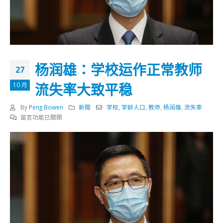
杨润雄：学校运作正常教师
27
流失率大致平稳
10 月
By
Peng Bowen
新聞
学校
,
学龄人口
,
教师
,
杨润雄
,
流失率
在
留言功能已關閉
〈杨
润
雄：
学
校
运
作
正
常
教