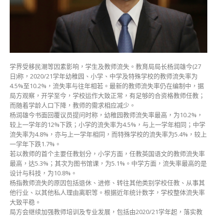
师
流
失
率
大
致
平
学界受移民潮等因素影响，学生及教师流失。教育局局长杨润雄今(27
稳〉
日)称，2020/21学年幼稚园、小学、中学及特殊学校的教师流失率为
中
4.5%至10.2%，流失率与往年相若。最新的教师流失率仍在编制中，据
局方观察，开学至今，学校运作大致正常，有足够的合资格教师任教；
而随着学龄人口下降，教师的需求相应减少。
杨润雄今书面回覆议员提问时称，幼稚园教师流失率最高，为10.2%，
较上一学年的12%下跌；小学的流失率为4.5%，与上一学年相同；中学
流失率为4.8%，亦与上一学年相同，而特殊学校的流失率为5.4%，较上
一学年下跌1.7%。
若以教师的首个主要任教划分，小学方面，任教英国语文的教师流失率
最高，达5.3%；其次为图书馆课，为5.1%。中学方面，流失率最高的是
设计与科技，为10.8%。
杨指教师流失的原因包括退休、进修、转往其他类别学校任教、从事其
他行业、以其他私人理由离职等。根据近年统计数字，学校整体流失率
大致平稳。
局方会继续加强教师培训及专业发展，包括由2020/21学年起，落实教