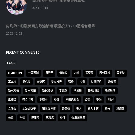
RECENT POSTS
香港全港各区工商联永远名誉会长吴锡有出席2023首届中国
(深圳)乡村振兴产业博览会开幕式
2023-12-18
向均羚：打破美西方政治破壞 積極投入1210區議會選舉
2023-12-02
RECENT COMMENTS
TAGS
OMICRON
一国两制
习近平
何柏良
内地
医管局
围封强检
国安法
基本法
复必泰
大湾区
安心出行
强检
快测
快测阳性
教育局
新冠疫情
新冠疫苗
新冠肺炎
李家超
杨润雄
林郑月娥
核酸检测
梁振英
死亡个案
消费券
疫情
疫情记者会
疫苗
确诊
科兴
立法会
立法会选举
第五波疫情
聂德权
警方
输入个案
通关
邓炳强
长者
阳性
陈肇始
陈茂波
香港
香港国安法