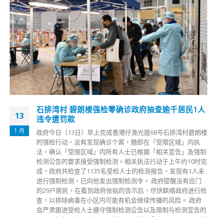
府抽查逾千居民1人
政府新一轮AO、EO等公务员招聘
18
缺
9 月
道68号石排湾村碧朗楼
政府今日（18日）展开2021至22年度
在「受限区域」内执
工作，预计招聘48名政务主任、180名二
据「相关宣告」及强制
级助理劳工事务主任、3名二级助理贸易
法行动于上午约10时完
参议主任及二级运输主任各10名，共计2
检测报告，发现有1人未
任的起薪点为55995元，二级行政主任起薪
。 政府提醒没有应门
上述职位的申请日期由今日起至10月8日
后，尽快联络政府进行检
关入职条件的香港特别行政区永久性居
续传播的风险。 政府
读大学学士学位的应届毕业生也可提交
以及限制与检测宣告的
合招聘考试两张语文试卷（中文运用和