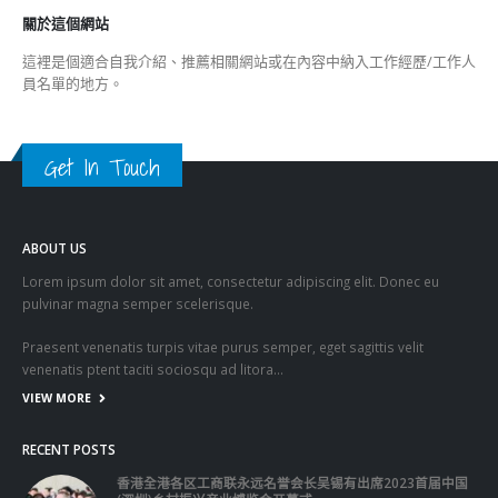
關於我們
關於這個網站
這裡是個適合自我介紹、推薦相關網站或在內容中納入工作經歷/工作人
員名單的地方。
Get In Touch
ABOUT US
Lorem ipsum dolor sit amet, consectetur adipiscing elit. Donec eu
pulvinar magna semper scelerisque.
Praesent venenatis turpis vitae purus semper, eget sagittis velit
venenatis ptent taciti sociosqu ad litora…
VIEW MORE