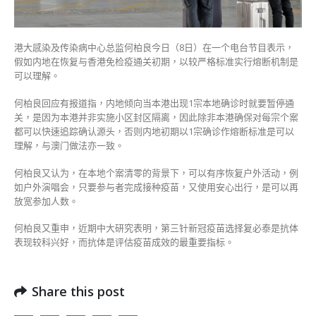
熔
断
可
港大感染及传染病中心总监何柏良今日（8日）在一个电台节目表示，
以
假如内地在恢复与香港免检疫通关初期，以较严格标准实行熔断机制是
理
可以理解。
解〉
中
何柏良回应有报道指，内地倾向当本港出现1宗本地确诊时就要暂停通
关，是因为本港并非实施小区封区隔离，因此除非本港确保对每宗个案
都可以快速追踪确认源头，否则内地初期以1宗确诊作熔断标准是可以
理解，与澳门做法亦一致。
何柏良又认为，在本地个案清零的背景下，可以有序恢复户外活动，例
如户外演唱会，只要参与者完成接种疫苗，又使用安心出行，是可以再
放宽参加人数。
何柏良又重申，近期中大研究表明，第三针新冠疫苗选择复必泰是抗体
表现较科兴好，而抗体是评估疫苗成效的最重要指标。
Share this post