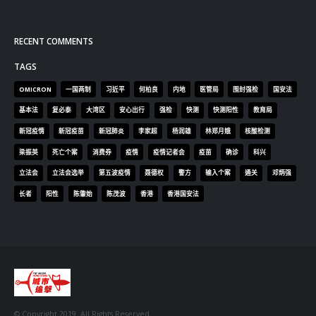
RECENT COMMENTS
TAGS
OMICRON
一国两制
习近平
何柏良
内地
医管局
围封强检
国安法
基本法
复必泰
大湾区
安心出行
强检
快测
快测阳性
教育局
新冠疫情
新冠疫苗
新冠肺炎
李家超
杨润雄
林郑月娥
核酸检测
梁振英
死亡个案
消费券
疫情
疫情记者会
疫苗
确诊
科兴
立法会
立法会选举
第五波疫情
聂德权
警方
输入个案
通关
邓炳强
长者
阳性
陈肇始
陈茂波
香港
香港国安法
© Copyright 2019. All Rights Reserved.