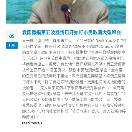
袁国勇指第五波疫情已开始吁市民取消大型聚会
05
又一城「望月楼」群组再扩大，至今已有6宗确诊个案及1宗初
1 月
步阳性个案，昨日社区出现1宗源头不明的感染Omicron变种
病毒个案。政府专家顾问、港大微生物学系讲座教授袁国勇今
日（5日）在电台节目中表示，相信确诊机组人员的接触者已
将病毒传出去。据悉亦有其他个案怀疑源头不明，第五波疫情
技术上已开始。 袁国勇说，建议市民取消大型聚会，最重要
的是有高危的活动均不要做。政府首要是弄清楚，病例是否真
正源头不明，除了要追踪密切接触者，更要追踪密切接触者的
接触者。 港大医学院内科学系临床教授孔繁毅表示，政府需
要尽快追踪密切接触者，未来几天是关键。此外，需要在1至2
天内收紧社交距离措施，视乎情况学校可能要改回网上授课。
孔繁毅提出，政府尽快安排青少年接种第三针，及降低接种年
龄至5岁。5月可能要再扩展「疫苗气泡」要求，进入处所须接
种第3针。
read more