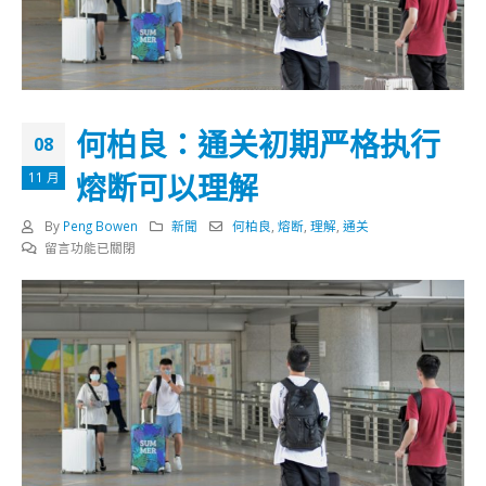
何柏良：通关初期严格执行
08
熔断可以理解
11 月
By
Peng Bowen
新聞
何柏良
,
熔断
,
理解
,
通关
在
留言功能已關閉
〈何
柏
良：
通
关
初
期
严
格
执
行