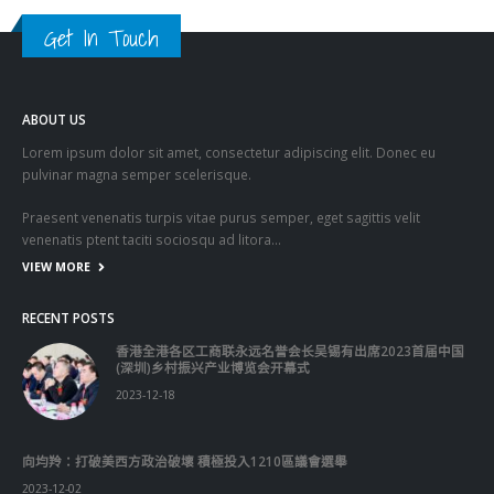
Get In Touch
ABOUT US
Lorem ipsum dolor sit amet, consectetur adipiscing elit. Donec eu
pulvinar magna semper scelerisque.
Praesent venenatis turpis vitae purus semper, eget sagittis velit
venenatis ptent taciti sociosqu ad litora…
VIEW MORE
RECENT POSTS
香港全港各区工商联永远名誉会长吴锡有出席2023首届中国
(深圳)乡村振兴产业博览会开幕式
2023-12-18
向均羚：打破美西方政治破壞 積極投入1210區議會選舉
2023-12-02