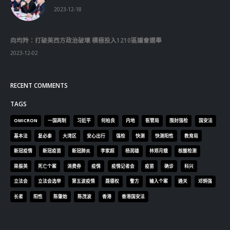
向均羚：打破美西方政治破壞 積極投入1210區議會選舉
2023-12-02
RECENT COMMENTS
TAGS
OMICRON
一国两制
习近平
何柏良
内地
医管局
围封强检
国安法
基本法
复必泰
大湾区
安心出行
强检
快测
快测阳性
教育局
新冠疫情
新冠疫苗
新冠肺炎
李家超
杨润雄
林郑月娥
核酸检测
梁振英
死亡个案
消费券
疫情
疫情记者会
疫苗
确诊
科兴
立法会
立法会选举
第五波疫情
聂德权
警方
输入个案
通关
邓炳强
长者
阳性
陈肇始
陈茂波
香港
香港国安法