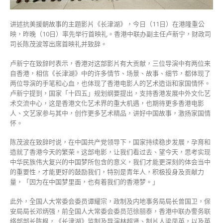
波
等
讲述抗美援朝故事的主题影片《长津湖》，今日（11日）在港隆重公
出
映，昨晚（10日）率先举行首映礼。香港中联办副主任卢新宁，财政司
席〉
司长陈茂波等出席首映礼并致辞。
中
卢新宁在致辞时表示，香港对这部影片有大贡献，三位导演中有两位来
自香港，相信《长津湖》中的许多情节、场景、故事、细节，都体现了
两位导演的手笔和心血，也体现了香港电影人的艺术造诣和家国情怀。
卢新宁提到，国家「十四五」规划纲要提出，支持香港发展中外文化艺
术交流中心，这是香港文化艺术界的重大机遇，也期待更多香港电影
人、文艺家参与其中，创作更多艺术精品，讲好中国故事，激扬家国情
怀。
陈茂波在致辞时说，在中国共产党领导下，国家持续稳步发展，孕育和
造就了香港今天的繁荣。这部电影，让我们看过去、望今天，思考实现
中华民族伟大复兴的中国梦所包含的意义，我们才能更深刻的体会当中
的重要性，才能更好的鼓励我们，特别是青年人，积极投身及贡献力
量，「因为在中国梦里面，也有着我们的香港梦。」
此外，全国人大常委会委员谭耀宗，政制及内地事务局局长曾国卫，保
安局局长邓炳强，前全国人大常委会委员范徐丽泰，香港中联办警务联
络部部长陈枫，《长津湖》监制及导演林超贤、制片人梁凤英，以及英