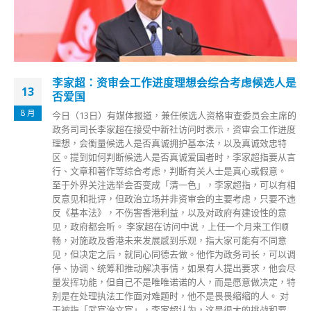
考虑候选人是
长沙湾邮局再截怀疑肉片信 港警检走
26
长沙湾派递局前日截获一封内藏「肉片」的信
11 月
审查委员会主席的
往西九龙裁判法院。今日（26日）早10时许，
资审会工作进度
688号香港邮政长沙湾派递局职员报案，指收
及真诚效忠特
肉碎的可疑信件。警方接报到场，将该封信件
李家超指要从言
调查。案件列作「求警协助」处理。 据指，香
真心或假意。
进行筛查，在派递前先检视寄往各法院大楼的
超指，可以有相
可疑会立即报警；在各法院大楼外适当位置亦
考虑，只要不违
站，减少可疑邮件对法庭安全和运作的影响；
有建设性的意
人员会加强保安，适时应对保安事故。
一个月来工作顺
read more
可能有不同意
务司长，可以调
出要求，他会尽
愿意做决定，特
缩缩的人。 对
大的挑战和要