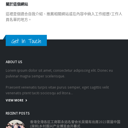
員名單的地方。
Get In Touch
ABOUT US
Lorem ipsum dolor sit amet, consectetur adipiscing elit. Donec eu
pulvinar magna semper scelerisque.
Praesent venenatis turpis vitae purus semper, eget sagittis velit
venenatis ptent taciti sociosqu ad litora…
VIEW MORE
RECENT POSTS
香港全港各区工商联永远名誉会长吴锡有出席2023首届中国
(深圳)乡村振兴产业博览会开幕式
2023-12-18