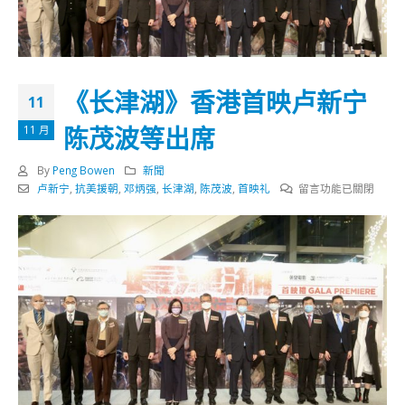
《长津湖》香港首映卢新宁
11
陈茂波等出席
11 月
By
Peng Bowen
新聞
在
卢新宁
,
抗美援朝
,
邓炳强
,
长津湖
,
陈茂波
,
首映礼
留言功能已關閉
〈《长
津
湖》
香
港
首
映
卢
新
宁
陈
茂