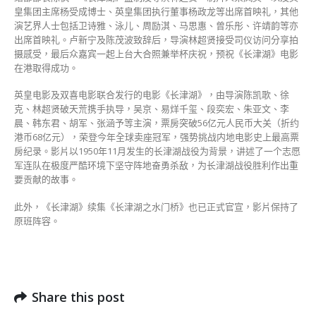
皇集团主席杨受成博士、英皇集团执行董事杨政龙等出席首映礼，其他
演艺界人士包括卫诗雅、泳儿、周励淇、马思惠、曾乐彤、许靖韵等亦
出席首映礼。卢新宁及陈茂波致辞后，导演林超贤接受司仪访问分享拍
摄感受，最后众嘉宾一起上台大合照兼举杯庆祝，预祝《长津湖》电影
在港取得成功。
英皇电影及双喜电影联合发行的电影《长津湖》，由导演陈凯歌、徐
克、林超贤破天荒携手执导，吴京、易烊千玺、段奕宏、朱亚文、李
晨、韩东君、胡军、张涵予等主演，票房突破56亿元人民币大关（折约
港币68亿元），荣登今年全球卖座冠军，强势挑战内地电影史上最高票
房纪录。影片以1950年11月发生的长津湖战役为背景，讲述了一个志愿
军连队在极度严酷环境下坚守阵地奋勇杀敌，为长津湖战役胜利作出重
要贡献的故事。
此外，《长津湖》续集《长津湖之水门桥》也已正式官宣，影片保持了
原班阵容。
Share this post