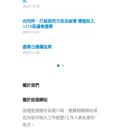
式
抹黑候選人涉選舉舞弊 文: 朱家健
2023-12-18
2023-11-30
極投入
向均羚：打破
香港公院探访明起无须预约一
1210區議會
图睇清最新安排
2023-12-02
2023-01-31
選舉日踴躍投
2023-11-30
關於我們
關於這個網站
這裡是個適合自我介紹、推薦相關網站或
在內容中納入工作經歷/工作人員名單的
地方。