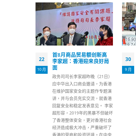
易额创新高
支联会拒交资料案 两常
30
05
迎来良好局
委梁锦威及陈多伟申保释
被拒
9 月
7 月
昨晚（21日）
警方国安处早前拘捕五名支联会
邀请，为香港
常委并控以“没有遵从通知规定
主题作专题演
提供资料”罪，五人本月初提堂
交流，就香港
时否认控罪，案件押后至10月21
表意见。 李家
日作审前覆核，全部均还押侯
的黑暴不但破坏
讯。其中两名常委梁锦威及陈多
更对香港社会
伟今日到高等法院申请保释，但
，严重破坏了
被法官驳回。 法官杜丽冰昨早开
环境。在中央
庭听毕控辩双方陈辞后需时考