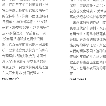
现时入境检疫措施不太精
深厚，展现质朴、深沉、浑厚与
议对部分有较多阳性输入
包容等文化特质。 美术评论家、
地区采取相应措施。他又
高剑父纪念馆馆长李琰表示：
宽到港居家监测、「黄码
「朱永成教授的作品用传统笔墨
排、「安心出行」等多项
表现现代都市题材，既有传统又
施，但认为「疫苗通行证
有当代性，笔墨中所蕴含的更多
保留，可作为「谷针」措
是对历史沧桑的知觉体悟，对民
防止未打针人士进入高风
族品格的纵情讴歌，所呈现的是
所。 另外，医务卫生局
自我的精神家园，这种为民族责
必泰二价疫苗最快于本月
任感所支撑的社会意识和文化自
港，目标在下月内开始接
觉正是岭南画派家国精神的核心
柏良解释说，二价疫苗针
所在，也是本次展览的意义及所
病毒BA.5的中和抗体明
在。」
其接种反应和原有疫苗差
read more
大。他表示，世界各地已
价疫苗替代原有疫苗作为
剂，认为特区政府应有清
供市民参考。