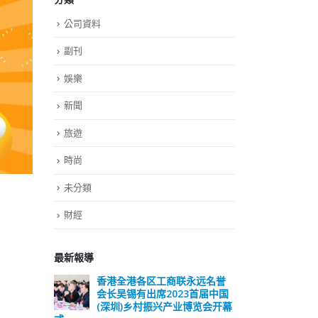
公司資料
副刊
娛樂
新聞
旅遊
時尚
未分類
財經
最新報導
远名誉
選舉日踴躍投票 文: 朱家健
香
届中国
会长
2023-11-30
览会开幕
(深