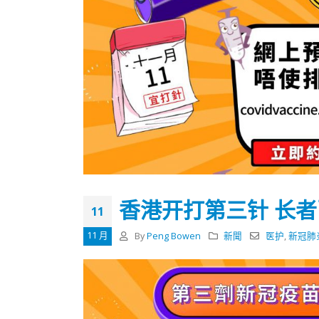
香港开打第三针 长
11
11 月
By
Peng Bowen
新聞
医护
,
新冠肺
香港全港各区工商联永远名誉
選舉日
会长吴锡有出席2023首届中国
2023-11-
(深圳)乡村振兴产业博览会开幕