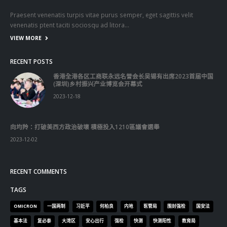
Praesent venenatis turpis vitae purus semper, eget sagittis velit
venenatis ptent taciti sociosqu ad litora…
VIEW MORE
RECENT POSTS
香港全港各区工商联永远名誉会长吴锡有出席2023首届中国
(深圳)乡村振兴产业博览会开幕式
2023-12-18
向均羚：打破美西方政治破壞 積極投入1210區議會選舉
2023-12-02
RECENT COMMENTS
TAGS
OMICRON
一国两制
习近平
何柏良
内地
医管局
围封强检
国安法
基本法
复必泰
大湾区
安心出行
强检
快测
快测阳性
教育局