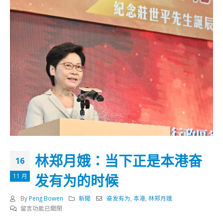
林郑月娥：当下正是本港奋
16
发有为的时候
11 月
By
Peng Bowen
新聞
奋发有为
,
本港
,
林郑月娥
在
留言功能已關閉
〈林