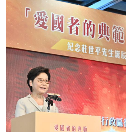
郑
月
娥：
当
下
正
是
本
港
奋
发
有
为
的
时
候〉
中