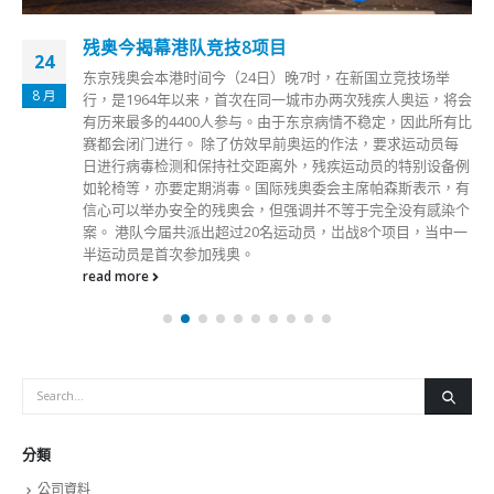
残奥今揭幕港队竞技8项目
24
东京残奥会本港时间今（24日）晚7时，在新国立竞技场举
8 月
行，是1964年以来，首次在同一城市办两次残疾人奥运，将会
有历来最多的4400人参与。由于东京病情不稳定，因此所有比
赛都会闭门进行。 除了仿效早前奥运的作法，要求运动员每
日进行病毒检测和保持社交距离外，残疾运动员的特别设备例
如轮椅等，亦要定期消毒。国际残奥委会主席帕森斯表示，有
信心可以举办安全的残奥会，但强调并不等于完全没有感染个
案。 港队今届共派出超过20名运动员，岀战8个项目，当中一
半运动员是首次参加残奥。
read more
分類
公司資料