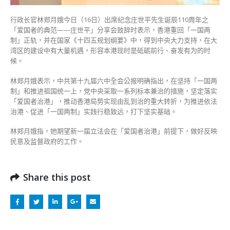
行政长官林郑月娥今日（16日）出席纪念庄世平先生诞辰110周年之
「爱国者的典范——庄世平」分享会致辞时表示，香港重回「一国两
制」正轨，并在国家《十四五规划纲要》中，得到中央大力支持，在大
湾区的建设中有大量机遇，形容本港现时是砥砺前行、奋发有为的时
候。
林郑月娥表示，中共第十九届六中全会公报明确指出，在坚持「一国两
制」和推进祖国统一上，党中央采取一系列标本兼治的措施，坚定落实
「爱国者治港」，推动香港局势实现由乱到治的重大转折，为推进依法
治港、促进「一国两制」实践行稳致远，打下坚实基础。
林郑月娥指，她期望新一届立法会在「爱国者治港」前提下，做好反映
民意及监督政府的工作。
Share this post