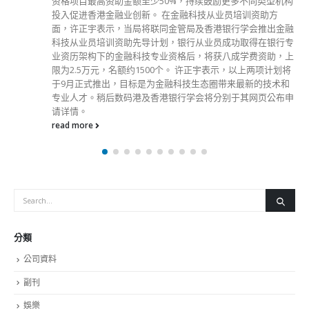
资格项目最高资助金额至少50%，持续鼓励更多不同类型机构
投入促进香港金融业创新。 在金融科技从业员培训资助方
面，许正宇表示，当局将联同金管局及香港银行学会推出金融
科技从业员培训资助先导计划，银行从业员成功取得在银行专
业资历架构下的金融科技专业资格后，将获八成学费资助，上
限为2.5万元，名额约1500个。 许正宇表示，以上两项计划将
于9月正式推出，目标是为金融科技生态圈带来最新的技术和
专业人才。稍后数码港及香港银行学会将分别于其网页公布申
请详情。
read more
分類
公司資料
副刊
娛樂