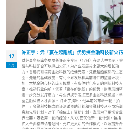
许正宇：凭「赢在起跑线」优势擦金融科技新火花
17
财经事务及库务局局长许正宇今日（17日）在网志中表示，金
8 月
融与科技配合可以擦出火花，为产业发展带来更大的增长动
力。香港拥有培育金融科技的绝佳元素，凭借越趋成熟的生态
圈、先进的基础设施、有利业界发展和具前瞻性的监管环境，
加上本地金融市场的庞大规模，有条件孵化多元的创新科技方
案，推动行业向前。凭着「赢在起跑线」的优势，财库局期望
进一步充分发挥潜力，与业界携手发掘更多金融科技机遇，丰
富金融科技人才资源。 许正宇指出，他早前公布新一轮「拍
住上」金融科技概念验证测试资助计划和金融科技从业员培训
资助先导计划。对于「拍住上」资助计划，当局为了更切合业
界需要，吸收第一轮的经验，从3方面优化新一轮计划，包括
扩大合资格申请者范围、允许更灵活的合作模式，以及提升合