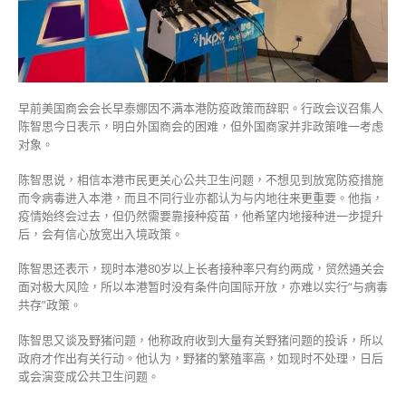
非
防
疫
政
策
唯
早前美国商会会长早泰娜因不满本港防疫政策而辞职。行政会议召集人
一
陈智思今日表示，明白外国商会的困难，但外国商家并非政策唯一考虑
考
对象。
虑
对
陈智思说，相信本港市民更关心公共卫生问题，不想见到放宽防疫措施
象〉
而令病毒进入本港，而且不同行业亦都认为与内地往来更重要。他指，
中
疫情始终会过去，但仍然需要靠接种疫苗，他希望内地接种进一步提升
后，会有信心放宽出入境政策。
陈智思还表示，现时本港80岁以上长者接种率只有约两成，贸然通关会
面对极大风险，所以本港暂时没有条件向国际开放，亦难以实行“与病毒
共存”政策。
陈智思又谈及野猪问题，他称政府收到大量有关野猪问题的投诉，所以
政府才作出有关行动。他认为，野猪的繁殖率高，如现时不处理，日后
或会演变成公共卫生问题。