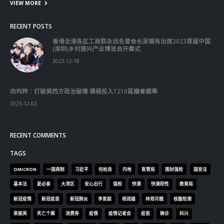
VIEW MORE
RECENT POSTS
香港全港各区工商联永远名誉会长吴锡有出席2023首届中国
(深圳)乡村振兴产业博览会开幕式
2023-12-18
向均羚：打破美西方政治破壞 積極投入1210區議會選舉
2023-12-02
RECENT COMMENTS
TAGS
OMICRON
一国两制
习近平
何柏良
内地
医管局
围封强检
国安法
基本法
复必泰
大湾区
安心出行
强检
快测
快测阳性
教育局
新冠疫情
新冠疫苗
新冠肺炎
李家超
杨润雄
林郑月娥
核酸检测
梁振英
死亡个案
消费券
疫情
疫情记者会
疫苗
确诊
科兴