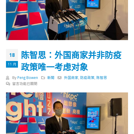
陈智思：外国商家并非防疫
18
政策唯一考虑对象
11 月
By
Peng Bowen
新聞
外国商家
,
防疫政策
,
陈智思
在
留言功能已關閉
〈陈
智
思：
外
国
商
家
并