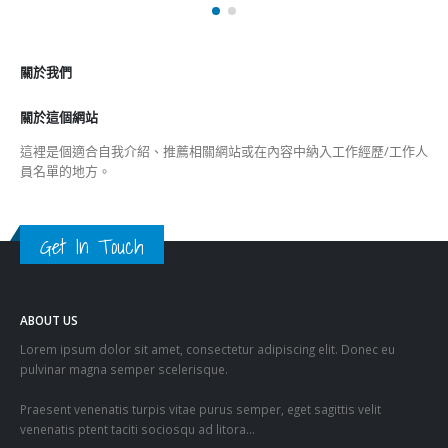
關於我們
關於這個網站
這裡是個適合自我介紹、推薦相關網站或在內容中納入工作經歷/工作人
員名單的地方。
Get In Touch
ABOUT US
Lorem ipsum dolor sit amet, consectetur adipiscing elit. Donec eu
pulvinar magna semper scelerisque.
Praesent venenatis turpis vitae purus semper, eget sagittis velit
venenatis ptent taciti sociosqu ad litora…