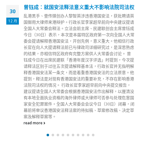
前揽炒区议员李志宏指骂警员扰乱罪成判囚7个月
28
李志宏（右二）被判入狱7个月。 前年5月24日，揽炒派借政
7 月
府推行国歌法为由，煽动示威者在港岛铜锣湾及湾仔一带，进
行非法聚集及游行。警方当日严正执法，采取驱散行动拘捕
193人，当中包括揽炒派前沙田区议员李志宏。李志宏今日
（28日）于东区裁判法院被裁定一项「在公众地方作出喧哗或
扰乱秩序的行为」罪成，被判入狱7个月。 裁判官判刑指，本
案控罪性质严重，案发时有多名不满警方的人士聚集，被告的
行为很大机会煽动他人情绪，令他们作叫嚣、咒骂等附和行
为，增加使用暴力的风险。裁判官认为从被告针对的对象、表
达方式等看来，他非单纯发泄，法庭有责任保护维持社会秩序
的警员。裁判官重申，现场亦有记者和途人，犯案过程历时不
算短，若有人受到鼓动，严重可引致人命伤亡。裁判官以监禁
8个月为量刑起点，念在被告初犯和服务社区多时减刑一个
月，被告入狱7个月。被告提出上诉，期间希望获准保释，遭
裁判官拒绝。 被告李志宏（25岁）被控于2020年5月24日，在
铜锣湾坚拿道东及轩尼诗道交界的公众地方作出喧哗或扰乱秩
序的行为，或使用恐吓性、辱骂性或侮辱性的言词，意图激使
他人破坏社会安宁。
read more