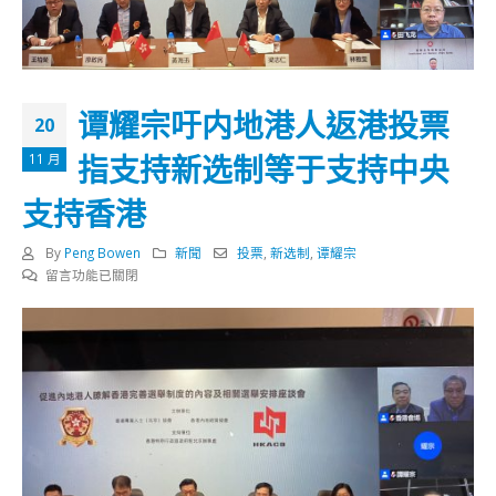
谭耀宗吁内地港人返港投票
20
指支持新选制等于支持中央
11 月
支持香港
By
Peng Bowen
新聞
投票
,
新选制
,
谭耀宗
在
留言功能已關閉
〈谭
耀
宗
吁
内
地
港
人
返
港