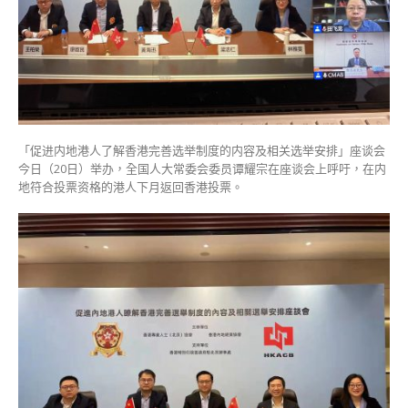
投
票
指
支
持
新
选
制
「促进内地港人了解香港完善选举制度的内容及相关选举安排」座谈会
等
今日（20日）举办，全国人大常委会委员谭耀宗在座谈会上呼吁，在内
于
地符合投票资格的港人下月返回香港投票。
支
持
中
央
支
持
香
港〉
中