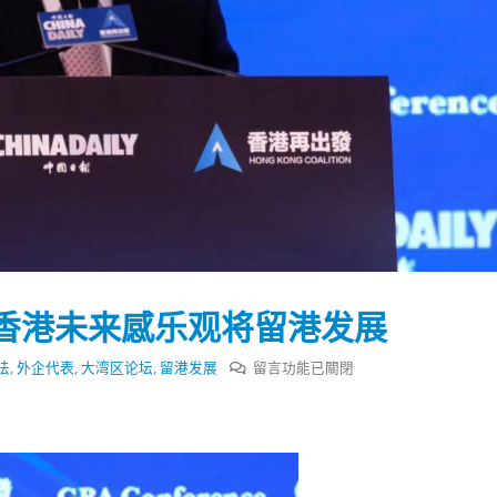
香港未来感乐观将留港发展
在
法
,
外企代表
,
大湾区论坛
,
留港发展
留言功能已關閉
〈刘
光
踴躍投票 文: 朱家健
香港全港各区工商联永
源：
会长吴锡有出席2023首
30
外
(深圳)乡村振兴产业博