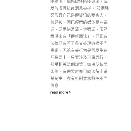
“疫苗通行证”，从香港以外地区
防疫设施，或
抵港的人士获取“临时疫苗通行
被捕。 邓炳强
证”的安排；以及在香港以外地
讯的受害人，
区感染新冠并康复的人士申报其
的媒体歪曲说
非本地康复纪录，从而获取“康
他强调，虽然
复纪录二维码”安排。有效期由
法」，但现有
抵港日起计180天。 从香港以外
处理散播不当
地区抵港的人士获取“临时疫苗
为是否发生在
通行证”安排 现时，须接受强制
及刑事罪行，
检疫的入境人士（包括香港居民
；如违反私隐
及非香港居民），可于卫生署的
可向法院申请
网上平台作“健康及检疫资讯申
要求移除不当
报”时，一并申报其非本地疫苗
接种纪录的资料。如获确认，入
境人士会于口岸获发强制检疫令
的同时，一并获发一个供本地使
用的疫苗接种纪录二维码。 至于
其他入境人士或已身处本港境内
的人士（包括香港居民及非香港