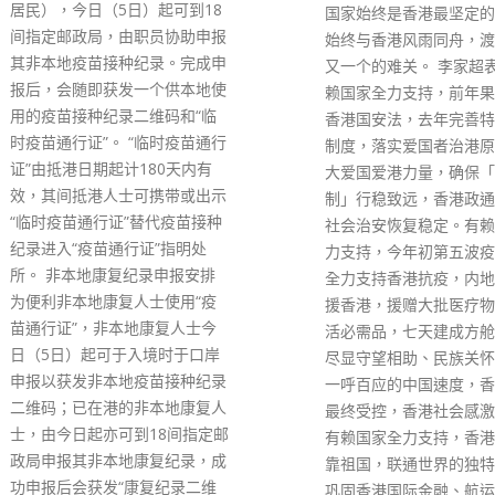
国家始终是香港最坚定的后盾，
始终与香港风雨同舟，渡过一个
又一个的难关。 李家超表示，有
赖国家全力支持，前年果断实施
香港国安法，去年完善特区选举
制度，落实爱国者治港原则，壮
大爱国爱港力量，确保「一国两
制」行稳致远，香港政通人和，
社会治安恢复稳定。有赖国家全
力支持，今年初第五波疫情下，
全力支持香港抗疫，内地专家驰
援香港，援赠大批医疗物资和生
活必需品，七天建成方舱医院，
尽显守望相助、民族关怀、呈献
一呼百应的中国速度，香港疫情
最终受控，香港社会感激不尽。
有赖国家全力支持，香港拥有背
靠祖国，联通世界的独特优势，
巩固香港国际金融、航运、贸易