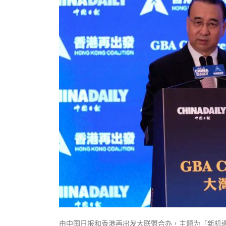
式
抹黑候
2023-12-18
2023-11-
向均羚：打破美西方政治破壞 積極投入
1210區議會選舉
2023-12-02
選舉日踴躍投票
2023-11-30
由中国日报和香港再出发大联盟合办，主题为「新机遇