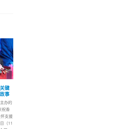
改通
香港特首政策组今成立立
梁国
28
07
法会议员黄元山任组长
法
人
12 月
10 月
门卓尔
特首政策组今日（28日）正式成
已于
染，至
立。行政长官李家超委任立法会
权阵
防护中心
议员黄元山出任特首政策组组
7月
低于标
长，今日正式上任。 黄元山将筹