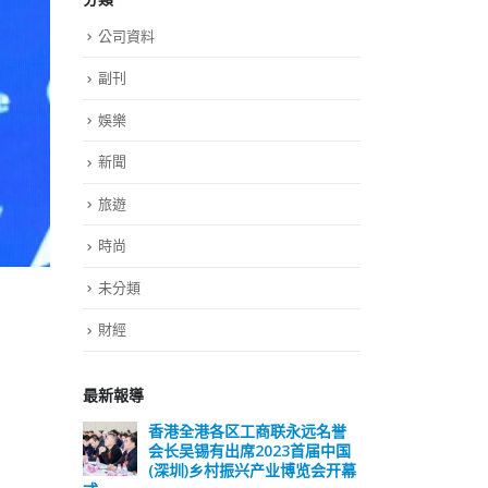
公司資料
副刊
娛樂
新聞
旅遊
時尚
未分類
財經
最新報導
远名誉
選舉日踴躍投票 文: 朱家健
香
届中国
会长
2023-11-30
览会开幕
(深