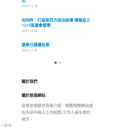
式
抹黑候選人涉選舉舞弊 文: 朱家健
2023-12-18
2023-11-30
極投入
向均羚：打破
香港公院探访明起无须预约一
1210區議會
图睇清最新安排
2023-12-02
2023-01-31
選舉日踴躍投
2023-11-30
關於我們
關於這個網站
這裡是個適合自我介紹、推薦相關網站或
在內容中納入工作經歷/工作人員名單的
地方。
行。外交