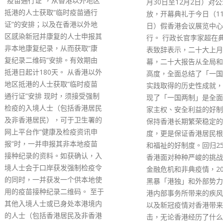
月30日至12月2日）对公众开
准，可能造成传播。食环
放，开幕典礼于今日（11月30
（28日）回覆查询时表
日）假香港会议展览中心隆重举
人员上周四（23日）巡
行。 行政长官李家超在典礼上发
家，发现酒家未获准许下
表致辞表示，二十大上月顺利闭
风系统，已即时根据《食
幕，二十大报告从全局和战略的
例》向持牌人提出检控。
高度，全面总结了「一国两制」
例，违例者最高可被罚款
实践取得的历史性成就，充分体
及监禁3个月，但并不包
现了「一国两制」是全面维护国
处所暂停营业。 此外，
家主权、安全利益的好制度，是
亦发现负责人未有遵从有
保持香港长期繁荣稳定的好制
苗通行证」及业务处所的
度，更是保证香港居民根本利益
已即时向负责人提出检控
和福祉的好制度。回归25年来，
须由翌日傍晚6时起暂停
香港面对种种严峻的挑战，前有
食，其余时间每台不多于
金融危机和非典疫情，2019年有
为期14天，至下月7日。
黑暴「港独」和外部势力干预香
read more
港内部事务所带来的疾风暴雨，
以及新冠疫情对香港带来的冲
击，无论香港经历了什么考验，