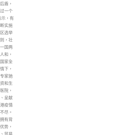
属未
从事政策研究工作的丰富经验，
皓桓
任职智库领导层时，与国家的高
凯迪
端智库紧密合作和沟通，关注和
２2
熟悉国家发展，亦曾任职跨国金
行或
融机构高层，在全球不同的金融
皓桓
中心工作。黄元山有国家大局思
该公
维，又关注国际形势，是特首政
胡志
策组组长的合适人选，深信他能
而参
带领特首政策组，出谋献策，协
置于
助特区政府施政。 李家超期望特
中一
首政策组在以下几方面作出贡
早前
献： （一）从高瞻远瞩的角度，
未经
倡议及协助制定长远和策略性政
20
策； （二）紧贴国家发展，包括
去年
方向、计划和政策，分析及建议
1日
融入国家发展大局的对接重点，
计参
主动参与推动和作出贡献；
6月
（三）审视国际关系和形势，分
肺炎
析机会和风险，让政府既可以把