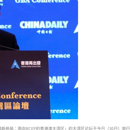
式
企
選人涉選舉舞弊 文: 朱家健
2023-12-18
代
30
表
向均羚：打破美西方政治破壞 積
对
香港公院探访明起无须预约一
1210區議會選舉
香
图睇清最新安排
2023-12-02
港
2023-01-31
未
選舉日踴躍投票
来
2023-11-30
感
乐
观
将
留
港
发
展〉
中
新格局：面向RCEP的粤港澳大湾区」的大湾区论坛于今日（30日）举