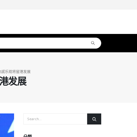
来感乐观将留港发展
港发展
分類