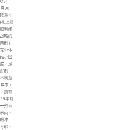
对通
署今日
组特首政策组组员，并领导特首
经批
示，署方
政策组开展工作。黄元山现年48
胡志
查海港酒
岁，于2015年加入团结香港基
桓、
更改通
金，现为团结香港基金高级副总
当日
物业规
裁兼公共政策研究院院长。他亦
陈荣
根据规
是立法会议员及香港大学专业进
案件
1万元
修学院中国商业学院客席副教
今天
括要求
授。黄元山毕业于芝加哥大学经
这7
署方人员
济学系，后考获耶鲁大学国际关
认煽
关「疫
系所东亚研究硕士学位，以及香
组织
规定，
港大学公共行政学博士学位，先
准集
，酒楼
后在多家国际金融机构工作，包
方求
晚市堂
括瑞银伦敦总部执行董事和英国
下午
2人，
苏格兰皇家银行董事总经理，亦
世礼
曾任多项公职，包括金融发展局
另案
董事局成员、市区重建局董事局
曾健
成员、城市规划委员会成员，以
认，
及前土地供应专责小组成员等。
院外
李家超表示，黄元山博士有多年