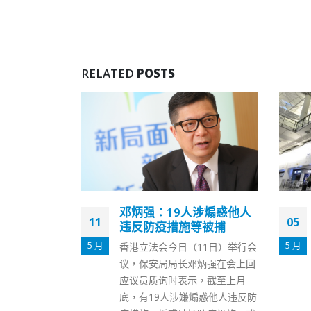
RELATED
POSTS
涉煽惑他人
好消息！抵港人士现可获
05
30
等被捕
发“临时疫苗通行证”，有
效期180天
5 月
11 月
11日）举行会
香港特区政府由5月1日起放宽入
炳强在会上回
境限制，容许非香港居民从海外
，截至上月
地区入境香港。政府公布为实施
煽惑他人违反防