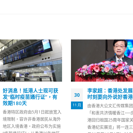
李家超：香港处发展关键
香港屯门海港酒家擅
28
时刻要向外说好香港故事
风系统被检控
6 月
由香港大公文汇传媒集团主办的
香港第五波疫情反弹，屯
「和衷共济情暖香江──庆祝香
广场海港酒家爆发群组感
港回归祖国25周年国家关怀支援
今累计41人染疫，卫生
香港纪实展览」将一连三日（11
指酒家换气量及鲜风量均