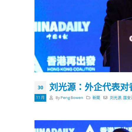
刘光源：外企代表对
30
11 月
By
Peng Bowen
新聞
刘光源
,
国安
香港全港各区工商联永远名誉
選舉日
会长吴锡有出席2023首届中国
2023-11-
(深圳)乡村振兴产业博览会开幕