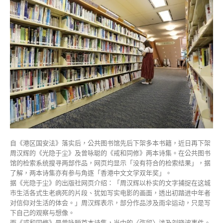
涉
违
国
安
法
遭
下
架
康
文
署
图
书
馆
暂
自《港区国安法》落实后，公共图书馆先后下架多本书籍，近日再下架
停
周汉辉的《光隐于尘》及曾咏聪的《戒和同修》两本诗集。在公共图书
馆
馆的检索系统搜寻两部作品，网页均显示「没有符合的检索结果」，据
藏〉
了解，两本诗集亦有参与角逐「香港中文文学双年奖」。
中
据《光隐于尘》的出版社网页介绍：「周汉辉以朴实的文字捕捉在这城
市生活各式生老病死的片段、犹如写实电影的画面，透出初踏进中年者
对信仰对生活的体会。」周汉辉表示，部分作品涉及雨伞运动，只是写
下自己的观察与想像。
而《戒和同修》是曾咏聪首本诗集，当中的〈弥留〉涉及刘晓波事件。