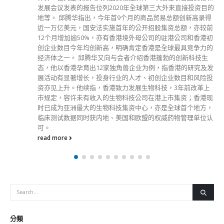
发展会议发表的报告位列2020年全球第三大外来直接投资目的
地等。 邱腾华指出，今年首9个月的商品贸易总额创新高录得
近一万亿美元，国安法实施首年的公开招股集资总额，亦较前
12个月增加逾50%，亦有香港境外母公司的驻港公司和香港初
创企业数目今年均创新高，明确肯定香港是全球最具竞争力的
经济体之一。 邱腾华又向与会者介绍香港蓬勃的创新科技生
态，他以香港孕育出12家独角兽企业为例，指香港的研究及发
展活动有显著增长，投身行业的人才、初创企业数目和风险投
资亦见上升。他续指，香港致力发展生物科技，3年前改革上
市规定，容许未有收入的生物科技公司在港上市集资；香港现
时已成为亚洲最大的生物科技集资中心，亦是全球首个地方，
临床测试数据同时获内地、美国和欧盟的权威药物管理单位认
可。
read more
分類