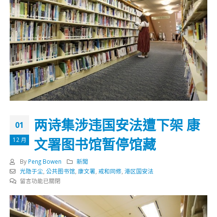
两诗集涉违国安法遭下架 康
01
文署图书馆暂停馆藏
12 月
By
Peng Bowen
新聞
光隐于尘
,
公共图书馆
,
康文署
,
戒和同修
,
港区国安法
在
留言功能已關閉
〈两
诗
集