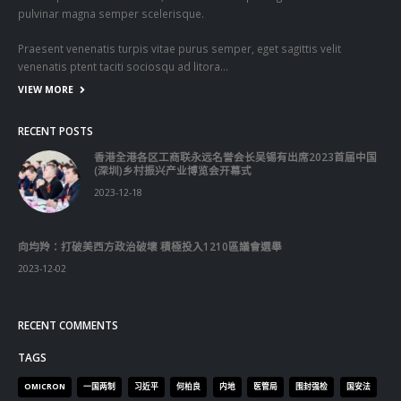
pulvinar magna semper scelerisque.
Praesent venenatis turpis vitae purus semper, eget sagittis velit
venenatis ptent taciti sociosqu ad litora…
VIEW MORE
RECENT POSTS
香港全港各区工商联永远名誉会长吴锡有出席2023首届中国
(深圳)乡村振兴产业博览会开幕式
2023-12-18
向均羚：打破美西方政治破壞 積極投入1210區議會選舉
2023-12-02
RECENT COMMENTS
TAGS
OMICRON
一国两制
习近平
何柏良
内地
医管局
围封强检
国安法