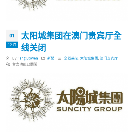
太阳城集团在澳门贵宾厅全
01
线关闭
12 月
By
Peng Bowen
新聞
全线关闭
,
太阳城集团
,
澳门贵宾厅
在
留言功能已關閉
〈太
阳
城
集
团
在
澳
门
贵
宾
厅