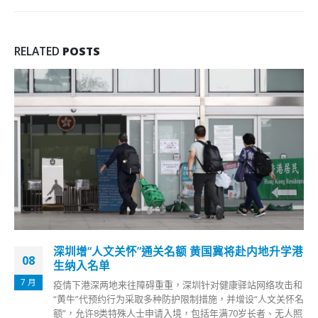
RELATED
POSTS
深圳增“人文关怀”通关名额 黄国冀将赴内地升学港
08
生纳入名单
7 月
疫情下港深两地来往障碍重重，深圳针对健康驿站网络攻击和
“黄牛”代预约行为采取多种防护限制措施，并增设“人文关怀名
额”，允许8类特殊人士申请入境，包括年满70岁长者、无人照