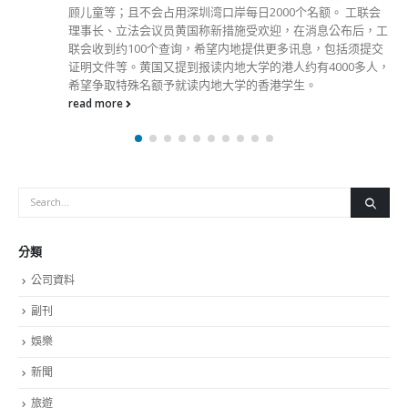
顾儿童等；且不会占用深圳湾口岸每日2000个名额。 工联会
理事长、立法会议员黄国称新措施受欢迎，在消息公布后，工
联会收到约100个查询，希望内地提供更多讯息，包括须提交
证明文件等。黄国又提到报读内地大学的港人约有4000多人，
希望争取特殊名额予就读内地大学的香港学生。
read more
分類
公司資料
副刊
娛樂
新聞
旅遊