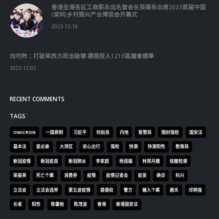
香港全港各区工商联永远名誉会长吴锡有出席2023首届中国
(深圳)乡村振兴产业博览会开幕式
2023-12-18
向均羚：打破美西方政治破壞 積極投入1210區議會選舉
2023-12-02
RECENT COMMENTS
TAGS
OMICRON
一国两制
习近平
何柏良
内地
医管局
围封强检
国安法
基本法
复必泰
大湾区
安心出行
强检
快测
快测阳性
教育局
新冠疫情
新冠疫苗
新冠肺炎
李家超
杨润雄
林郑月娥
核酸检测
梁振英
死亡个案
消费券
疫情
疫情记者会
疫苗
确诊
科兴
立法会
立法会选举
第五波疫情
聂德权
警方
输入个案
通关
邓炳强
长者
阳性
陈肇始
陈茂波
香港
香港国安法