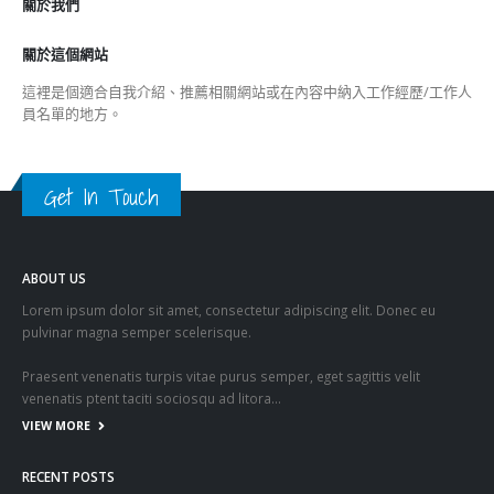
關於我們
關於這個網站
這裡是個適合自我介紹、推薦相關網站或在內容中納入工作經歷/工作人
員名單的地方。
Get In Touch
ABOUT US
Lorem ipsum dolor sit amet, consectetur adipiscing elit. Donec eu
pulvinar magna semper scelerisque.
Praesent venenatis turpis vitae purus semper, eget sagittis velit
venenatis ptent taciti sociosqu ad litora…
VIEW MORE
RECENT POSTS