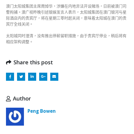
全
澳门太阳城集团主席周焯华，涉嫌在内地非法开设赌场，日前被澳门司
线
警拘捕。澳广视昨晚引述银娱发言人表示，太阳城集团在澳门银河与星
关
际酒店内的贵宾厅，将在星期三零时起关闭，意味着太阳城在澳门的贵
闭〉
宾厅全线关闭。
中
太阳城同时澄清，没有推出停薪留职措施，由于贵宾厅停业，稍后将有
相应架构调整。
Share this post
Author
Peng Bowen