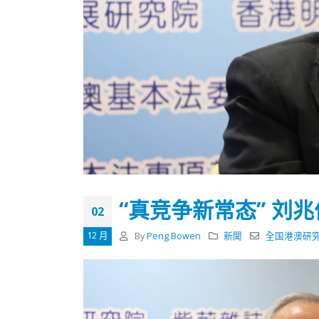
“真竞争新常态” 刘
02
12 月
By
Peng Bowen
新聞
全国港澳研
香港全港各区工商联永远名誉
選舉日
会长吴锡有出席2023首届中国
2023-11-
(深圳)乡村振兴产业博览会开幕