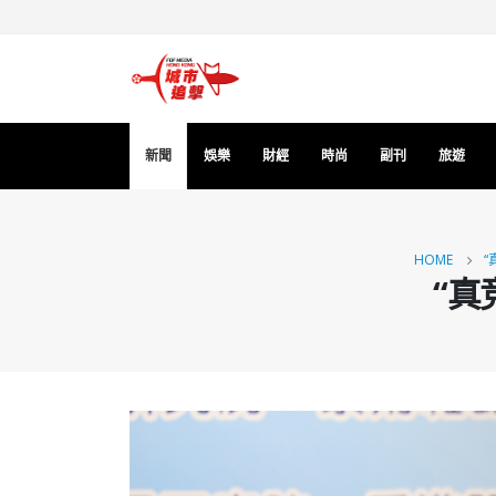
新聞
娛樂
財經
時尚
副刊
旅遊
HOME
“
“真