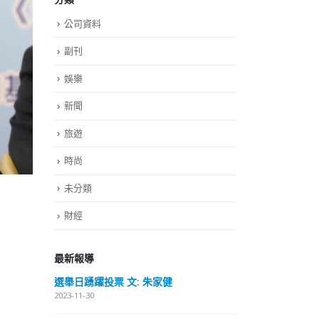
公司資料
副刊
娛樂
新聞
旅遊
時尚
未分類
財經
最新報導
远名誉
選舉日踴躍投票 文: 朱家健
香
届中国
会长
2023-11-30
览会开幕
(深