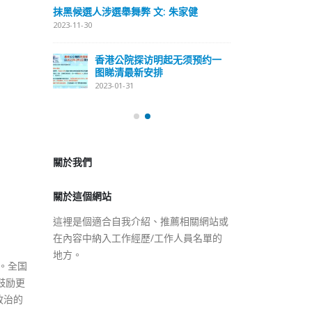
式
抹黑候選人涉選舉舞弊 文: 朱家健
2023-12-18
2023-11-30
極投入
向均羚：打破
香港公院探访明起无须预约一
1210區議會
图睇清最新安排
2023-12-02
2023-01-31
選舉日踴躍投
2023-11-30
關於我們
關於這個網站
這裡是個適合自我介紹、推薦相關網站或
在內容中納入工作經歷/工作人員名單的
地方。
。全国
鼓励更
政治的