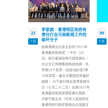
疫情农历新
李家超：香港特区政府有
22
09
息
责任打击污染新闻工作的
破坏分子
7 月
5 月
续，医学会传
由香港报业公会主办的“2021年
席主席曾祈殷
香港最佳新闻奖”，今日（22
电台节目中表
日）假万豪酒店举行颁奖典礼。
现大规模传
大公文汇传媒集团再创佳绩，共
大厦强检结果
夺得23个奖项，包括4冠6亚3季
发，不过未来
10优异奖，属大文集团历年最好
。如新增确诊
成绩。 以下是行政长官李家超今
相信这一波疫
日（七月二十二日）出席2021年
或可平息。 对
香港最佳新闻奖颁奖典礼致辞：
士初确，曾祈
卢新宁副主任（中央人民政府驻
间没有重叠，
香港特别行政区联络办公室副主
致感染，包括