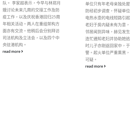
队。 李家超表示，今早与林郑月
单位只有年老母亲独处屋
娥讨论未来几周的交接工作及防
防经初步调查，怀疑单位
疫工作，以及庆祝香港回归25周
电热水壶的电线短路引起
年相关活动。两人在重组架构方
老妇于房内疑未有为意，
面亦有交流。他稍后会分别拜访
邻居闻到异味，赫见发生
司法机构及立法会，以及四个中
连忙通知老妇并协助她逃
央驻港机构。
时儿子亦刚返回家中，于
read more
警。起火单位严重熏黑，
可疑。
read more