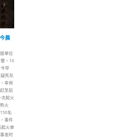
今晨
林郑月娥：香港将以全新
香
01
21
思维全力全速发展创科
CE
劳
12 月
7 月
层单位
2021粤港澳院士峰会暨松山湖科
香港
警，10
学会议全体大会今日（1日）在
谴责
。今早
广东东莞松山湖举行。本届峰会
委员
位疑死灰
以「数智驱动、芯创未来」为主
图向
，幸保
题，共话大湾区科技创新。香港
的律
赶至前
特区行政长官林郑月娥透过视像
裁」
一次起火
致辞表示，香港在国家「十四
检控
熊火
五」规划支持下，会以全新思
际惯
50名
维，全力全速发展创科，融入国
定时
，事件
家发展大局。过去4年，特区政
获接
该起火单
府投放了超过1,300亿元推动创
的证
事发时
科的发展，用于发展基建、推动