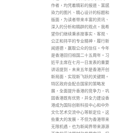
作者，均凭着精彩的报道、富感
染力的图片、精心设计的标题和
版面，为读者带来丰富的资讯、
深入的分析和精辟的观点。我希
望你们继续秉承按事实、客观、
公正和持平的专业精神，履行新
闻道德，赢取公众的信任。​ 今年
是香港回归祖国二十五周年。习
近平主席在七月一日发表的重要
讲话提到，未来五年是香港开创
新局面、实现新飞跃的关键期。
特区政府会配合国家的策略发
展，全面提升香港的竞争力，巩
固香港既有优势，并全力建设香
港成为国际创新科技中心和中外
文化艺术交流中心等新定位。这
些重大的发展，不但为香港带来
无限机遇，也为新闻界带来源源