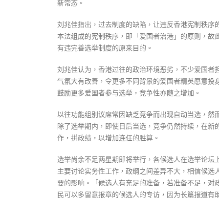
新常态。
刘兆佳指出，过去制度的缺陷，让违反香港宪制秩序
本法组成的宪制秩序，即「爱国者治港」的原则，故
有违完善选举制度的原来目的。
刘兆佳认为，香港过往的政治环境恶劣，不少爱国者
气氛大有改善，令更多不同背景的爱国者精英愿意投身
鼓励更多爱国者参与选举，竞争性亦随之增加。
以往功能组别议席常因缺乏竞争而出现自动当选，然
除了选举期内，即使日后当选，竞争仍然持续，在新
作，拼政绩，以增加连任的胜算。
选举尚余不足两星期即将举行，各候选人在选举论坛
主要讨论实务性工作，政纲之间差异不大，相信候选
要的影响。「候选人有充足的准备，若准备不足，对
民可以多留意报章的候选人的专访，因为长篇报道有