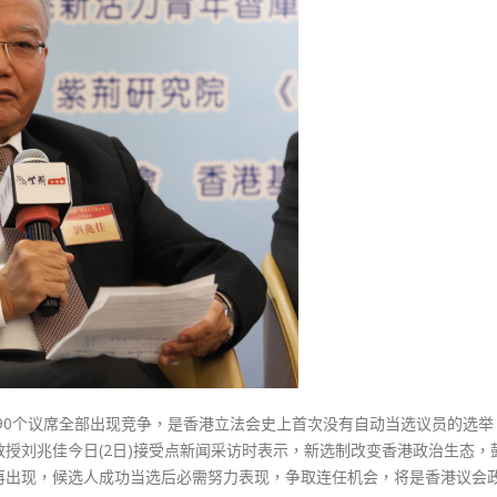
式
常
選人涉選舉舞弊 文: 朱家健
2023-12-18
态”
30
刘
向均羚：打破美西方政治破壞 積
兆
香港公院探访明起无须预约一
1210區議會選舉
佳：
图睇清最新安排
2023-12-02
今
2023-01-31
后
選舉日踴躍投票
鲜
2023-11-30
有
自
动
当
选〉
中
，90个议席全部出现竞争，是香港立法会史上首次没有自动当选议员的选举
授刘兆佳今日(2日)接受点新闻采访时表示，新选制改变香港政治生态，
再出现，候选人成功当选后必需努力表现，争取连任机会，将是香港议会