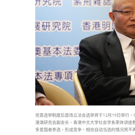
式
抹黑候
2023-12-18
2023-11-
向均羚：打破美西方政治破壞 積極投入
1210區議會選舉
2023-12-02
選舉日踴躍投票
2023-11-30
完善选举制度后首场立法会选举将于12月19日举行
港澳研究会副会长、香港中文大学社会学系荣休讲座教
多爱国者参选，形成竞争，相信自动当选的情况将不