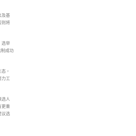
法及基
否则将
、选举
选制成功
生态，
努力工
候选人
有更重
建议选