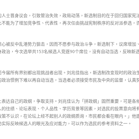
的人士晋身议会，引致管治失效，政局动荡，新选制目的在于回归国家宪
此不能为了增加竞争性、代表性，再次任由挑战宪制秩序的反对派参选，
担心被反中乱港势力狙击，因而不愿参与政治斗争，新选制下，议席增加
政治，今次选举共153名候选人竞逐90个席位，没有自动当选，反映新
而今届所有界别都出现挑战者出现。刘兆佳指出，新选制改变现时的政治
的政治惯例下难以再自动当选，当选者必须接受市民及中央的监督，认真
上表达自己的政纲，争取支持。刘兆佳认为「拼政纲」固然重要，可是各
人的往绩、论坛表现、个人品性、学历背景等因素，对选民的投票意向将
政策不认识，在论坛上经不起别人的政纲质询，市民都会看在眼内。」他
助实际反映候选人的眼光及应对能力，可以作为选民的参考资料之一。