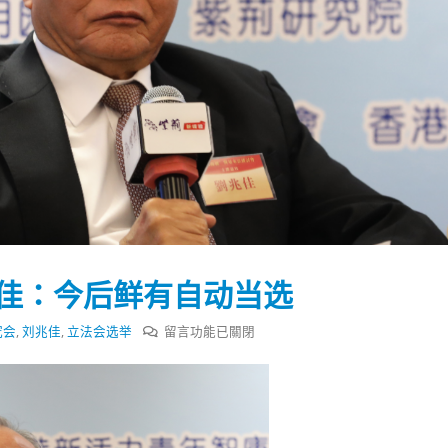
兆佳：今后鲜有自动当选
在
究会
,
刘兆佳
,
立法会选举
留言功能已關閉
〈“真
竞
踴躍投票 文: 朱家健
香港全港各区工商联永
争
会长吴锡有出席2023首
30
新
(深圳)乡村振兴产业博