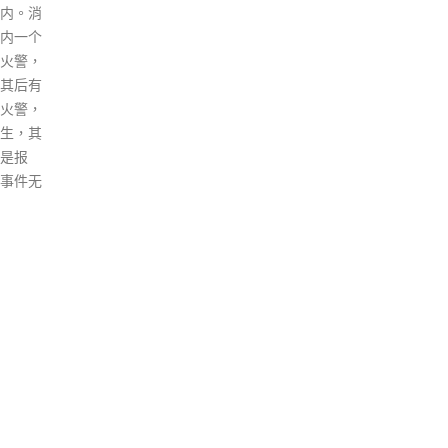
治之
内。消
科研、培养人才、支援业界等，
没有
内一个
取得理想的成效。她指出，香港
件不
火警，
将会保持良好的势头，锐意建立
背景
其后有
更完整的创科生态圈。 林郑月娥
国家
火警，
指出，过去一段时间，疫情无阻
法管
生，其
两院院士来港全程支持的慷慨和
国安
是报
热情。其中，中国工程院戚发轫
何形
事件无
院士和龙乐豪院士，今年6月就
理的
率领航天科学家团队走进香港校
则，
园，向香港青少年讲述中国航天
中国
故事。同时，香港的科学家也一
示，
直积极为国家创科发展做出贡
司检
献，在最近举行的国家科学技术
功，
奖励大会上，有两项由香港的大
畏无
学主持的项目获得国家自然科学
能。
奖二等奖。此外，香港也有4位
read
科学家入围本届两院院士增选，
这是国家对于香港创科人才的高
度肯定。 「今年10月发表的