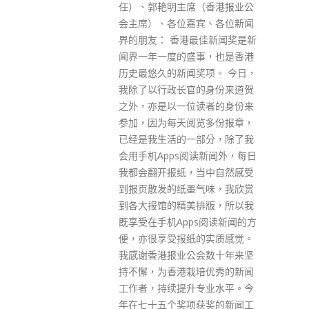
任）、郭艳明主席（香港报业公
方有无受污
会主席）、各位嘉宾、各位新闻
员工亦受感染
界的朋友： 香港最佳新闻奖是新
追踪调查。
闻界一年一度的盛事，也是香港
历史最悠久的新闻奖项。 今日，
我除了以行政长官的身份来道贺
之外，亦是以一位读者的身份来
参加，因为每天阅览多份报章，
已经是我生活的一部分，除了我
会用手机Apps阅读新闻外，每日
我都会翻开报纸，当中自然感受
到报页散发的纸墨气味，我欣赏
到各大报馆的精美排版，所以我
既享受在手机Apps阅读新闻的方
便，亦很享受报纸的实质感觉。
我感谢香港报业公会数十年来坚
持不懈，为香港栽培优秀的新闻
工作者，持续提升专业水平。今
年在七十五个奖项获奖的新闻工