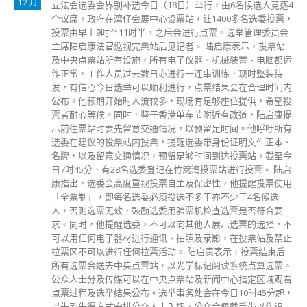
5 月
4
全国政协副主席梁振英昨日（22日）出席一个网上直播活动时
，
表示，本港每年花不少经费在教育上，青年人接受教育和培养
后，成为一个堂堂正正、爱国爱港的中国人和香港人，是一个
基本要求。 梁振英指出，人的质素决定对香港、对国家的价
值，因此教育的重要性不言而喻。新一代青年人的质素不止于
在学校学到的本领，也取决于做人的基本规范，其中一个重要
课题是如何看待作为「个体」与「集体」之间的关系，而「国
家」是当今人类社会最大的个体。大学生作为社会未来的精
英，如何培养他们毕业后成为一个堂堂正正、爱国爱港的中国
人，是教育的重要议题。 梁振英又提及2018年世界杯外围赛
期间，有中大的本地学生在奏唱国歌时发出嘘声，行为错误，
并引用「小时偷针、大时偷金」形容事态严重。他表示，当时
曾约见中大校长，但校方依然没有训导涉事学生，社会当时亦
没有处理。 梁振英续指，2019年修例风波中，有青年人参与
违法活动，其中一个原因或是「有老师教导渠哋变成咁样」，
令人痛心。他强调，青年人绝对不能没有国家意识、国安意识
和爱国主义思想。
read more
，