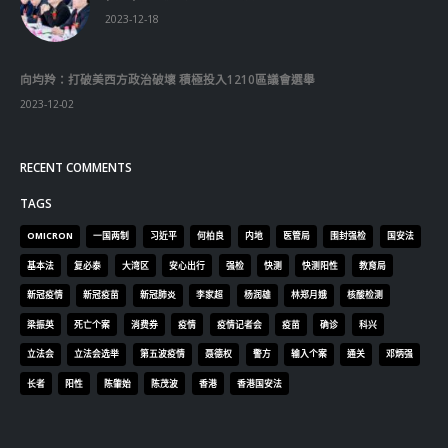
RECENT COMMENTS
TAGS
OMICRON
一国两制
习近平
何柏良
内地
医管局
围封强检
国安法
基本法
复必泰
大湾区
安心出行
强检
快测
快测阳性
教育局
新冠疫情
新冠疫苗
新冠肺炎
李家超
杨润雄
林郑月娥
核酸检测
梁振英
死亡个案
消费券
疫情
疫情记者会
疫苗
确诊
科兴
立法会
立法会选举
第五波疫情
聂德权
警方
输入个案
通关
邓炳强
长者
阳性
陈肇始
陈茂波
香港
香港国安法
© Copyright 2019. All Rights Reserved.