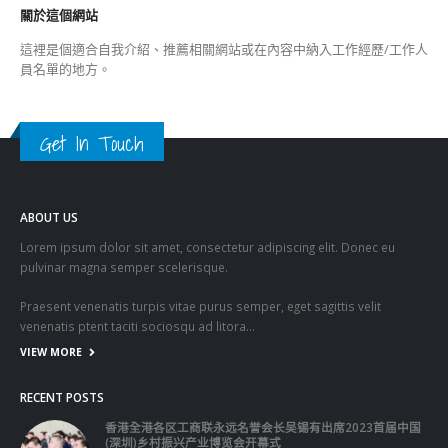
Get In Touch
ABOUT US
Lorem ipsum dolor sit amet, consectetur adipiscing elit. Donec eu
pulvinar magna semper scelerisque.
Praesent venenatis turpis vitae purus semper, eget sagittis velit
venenatis ptent taciti sociosqu ad litora…
VIEW MORE
RECENT POSTS
香港全港各区工商联永远名誉会长吴锡有出席2023首届中国
(深圳)乡村振兴产业博览会开幕式
2023-12-18
向均羚：打破美西方政治破壞 積極投入1210區議會選舉
2023-12-02