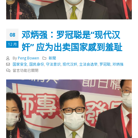
邓炳强：罗冠聪是“现代汉
08
奸” 应为出卖国家感到羞耻
12 月
By
Peng Bowen
新聞
国家安全
,
国民身份
,
守法意识
,
现代汉奸
,
立法会选举
,
罗冠聪
,
邓炳强
在
留言功能已關閉
〈邓
炳
强：
罗
冠
聪
是
“现
代
汉
奸”