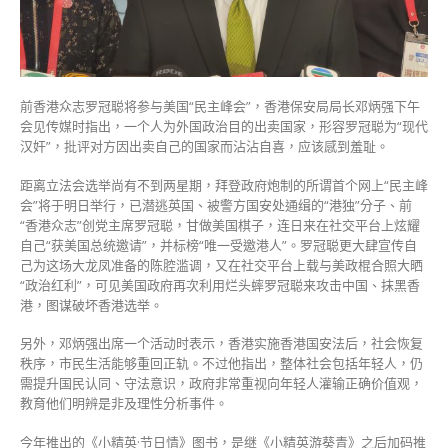
应
为
出
卖
国
前香港众志罗冠聪将参与美国“民主峰会”，香港保安局局长邓炳强下午
家
会见传媒时指出，一个人为外国政治目的出卖国家，形容罗冠聪为“现代
感
汉奸”，批评对方因出卖自己的国家而沾沾自喜，应该感到羞耻。
到
羞
距离立法会选举尚有不到两星期，拜登政府炮制的所谓首个网上“民主峰
耻〉
会”将于明日举行，已潜逃英国、被警方国安处通缉的“港独”分子、前
中
“香港众志”创党主席罗冠聪，甘做美国棋子，连日来在社交平台上炫耀
自己“获美国总统邀请”，并标榜“唯一受邀港人”。罗冠聪更大肆宣传自
己为这场大龙凤准备的陈腔滥调，又在社交平台上载与美政棍合照大晒
“政治红利”，可见美国政府再次利用烂头蟀罗冠聪来攻击中国、抹黑香
港，图谋破坏香港选举。
另外，邓炳强出席一个活动时表示，香港实施香港国安法后，社会恢复
秩序，市民生活能够重回正轨。不过他指出，整体社会包括年轻人，仍
需提升国民认同、守法意识，政府非常重视向年轻人灌输正确价值观，
教育他们明辨是非及理性分析事件。
今年推出的《小精英·节日情》图书，是继《小精英游葵青》之后加码推