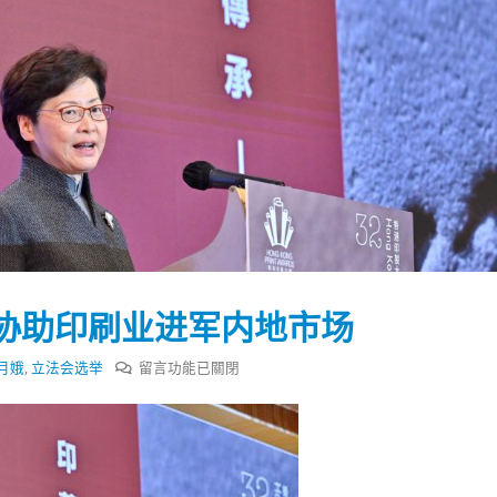
协助印刷业进军内地市场
在
月娥
,
立法会选举
留言功能已關閉
〈林
郑
踴躍投票 文: 朱家健
香港全港各区工商联永
月
会长吴锡有出席2023首
30
娥：
(深圳)乡村振兴产业博