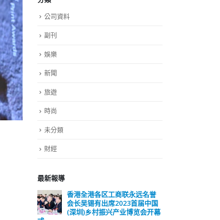
公司資料
副刊
娛樂
新聞
旅遊
時尚
未分類
財經
最新報導
远名誉
選舉日踴躍投票 文: 朱家健
香
届中国
会长
2023-11-30
览会开幕
(深