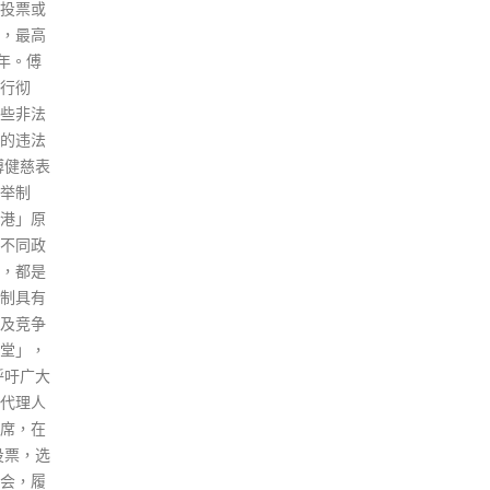
于进一步深化粤港澳及海外院士
的国家
专家的合作交流，推动粤港澳科
的司法
技创新融合发展，为建设国际创
官用他
新科技中心和国际一流湾区贡献
要我们
创科力量。 梁振英又表示，对粤
我们就
港澳在科技领域上的合作充满信
二十大报
心。他说：「香港的各类院校纷
提到，
纷落户大湾区的广东城市，将为
治水
粤港澳在科技领域的产学研合作
制度和
开辟新天地，为港澳科研成果的
坚持自
转化提供前所未有的新契机。」
理论自
read more
……既
，也不
」 梁振
都被上
在香港
以洋挂
怎样回
首长可