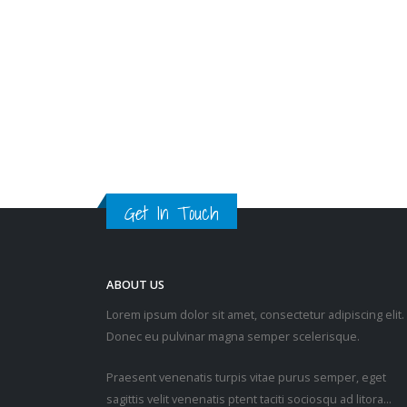
Get In Touch
ABOUT US
Lorem ipsum dolor sit amet, consectetur adipiscing elit.
Donec eu pulvinar magna semper scelerisque.
Praesent venenatis turpis vitae purus semper, eget
sagittis velit venenatis ptent taciti sociosqu ad litora…