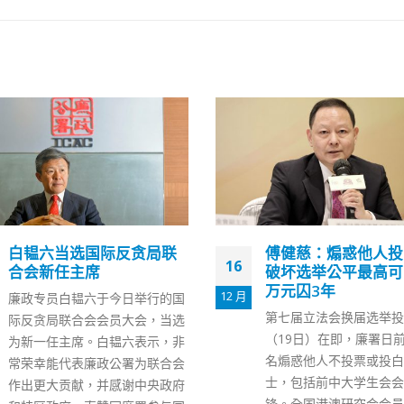
傅健慈：煽惑他人投白票
高院准黎智英聘英御
10
破坏选举公平最高可罚20
振英：荒诞决定荒诞
万元囚3年
11 月
乱港黑手、壹传媒创办人
第七届立法会换届选举投票日
被控串谋勾结外国势力等
（19日）在即，廉署日前拘捕4
诉庭昨日（9日）驳回律
名煽惑他人不投票或投白票的人
上诉，继续批准英国大律
士，包括前中大学生会会长苏浚
Owen代表黎智英出庭抗
锋。全国港澳研究会会员、香港