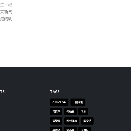
官的这
官和司
必有民
TS
TAGS
OMICRON
一国两制
习近平
何柏良
内地
医管局
围封强检
国安法