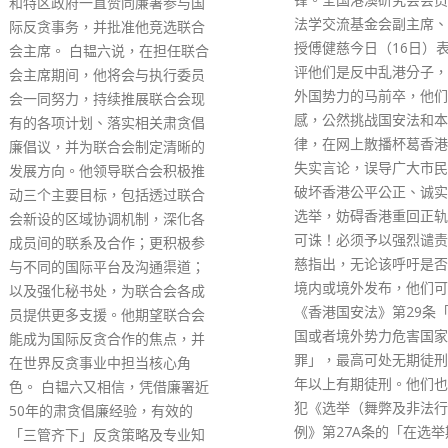
国政协副主席梁振英今日
法学交流基金会副主席、法学教
日）在社交平台发文质疑
授傅健慈今日（16日）表示，批
「世界上还有没有比这更
评他们是反中乱港分子，甘愿做
事？」 梁振英表示，黎
外国势力的马前卒，他们擦存在
的不是一般罪名，而是串
感，公然挑战国安法和本地法
外国势力，这种案件竟然
律，在网上散播杯葛香港选举的
外国大律师代表出庭，更
失实言论，误导广大市民，试图
是，法官驳回律政司上诉
破坏香港公平公正、诚实廉洁的
示准许英国律师代表黎智
选举，妨碍香港重回正轨，其心
「有利国安法发展」，也
可诛！必须予以强烈谴责。 傅健
说，我们邀请英国人为中
慈指出，无论该呼吁是否在香港
「发展」国家安全法律了
境内或境外发布，他们可能触犯
英引述《明报》今日报道
《香港国安法》第29条「勾结外
诉庭强调，「国安法于20
国或者境外势力危害国家安全
月生效，法例实施初期，
罪」，最高可处无期徒刑或者10
学理论应该以坚实的基础
年以上有期徒刑。他们也可能触
反映本港坚守法治，并采
犯《选举（舞弊及非法行为）条
间的司法标准……」。对
例》第27A条的「在选举期间内
振英提出质疑称，香港没