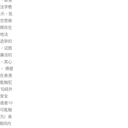
（10
会，说明大湾区有着一流的人才
态巡
称，
吸引力和凝聚力，充分说明了在
环、
荒诞的
大湾区建设综合性国家科学中心
落马
智英被控
和国际创新科技中心的决策的正
心投
谋勾结
确性。他表示，全国政协高度重
外，
可以由
视大湾区的建设，专门组织港澳
警犬
荒诞的
地区委员为大湾区的建设、为粤
外来
时，表
港澳的合作建言献策。 梁振英指
体育
英，
出，香港、澳门以人才、创科为
开。
就是
驱动力主动融入国家发展大局，
示，
国香港
是建成粤港澳三地协同高质量发
调动
。 梁振
展、建设全球科技创新高地和新
警员
指，上
兴产业重要策源地的重要举措之
过程
20年6
一。由广东院士联合会牵头主办
他呼
本港法
的粤港澳院士峰会在院士专家中
事恐
发展，
形成了广泛的影响，为海内外院
法。
用国际
士走进大湾区、认识大湾区、建
read
此，梁
设大湾区搭建了平台，必将有利
有「坚