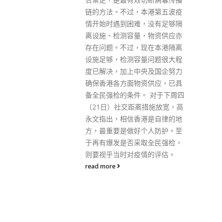
和特区政府一直赞同廉署参与国
本港第五波疫
际反贪事务，并批准他竞选联合
，没有足够隔
会主席。 白韫六说，在担任联合
，物资供应亦
会主席期间，他将会与执行委员
现在本港隔离
会一同努力，持续推展联合会现
量问题很大程
有的各项计划、落实相关肃贪倡
央及国企努力
廉倡议，并为联合会制定清晰的
资供应，已具
发展方向。他领导联合会积极推
。 对于下周四
动三个主要目标，包括透过联合
离措施放宽，高
会新设的区域协调机制，深化各
港是自律的地
成员间的联系及合作；更积极参
个人防护。至
与不同的国际平台及沟通渠道；
取全民强检，
以及强化秘书处，为联合会各成
情的评估。
员提供更多支援。他期望联合会
能成为国际反贪合作的焦点，并
在世界反贪事业中担当核心角
色。 白韫六又相信，凭借廉署近
50年的肃贪倡廉经验，有效的
「三管齐下」反贪策略及专业知