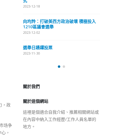
式
抹黑候選人涉選舉舞弊 文: 朱家健
2023-12-18
2023-11-30
極投入
向均羚：打破
香港公院探访明起无须预约一
1210區議會
图睇清最新安排
2023-12-02
2023-01-31
選舉日踴躍投
2023-11-30
關於我們
關於這個網站
這裡是個適合自我介紹、推薦相關網站或
在內容中納入工作經歷/工作人員名單的
力，政
地方。
市场争
中心，