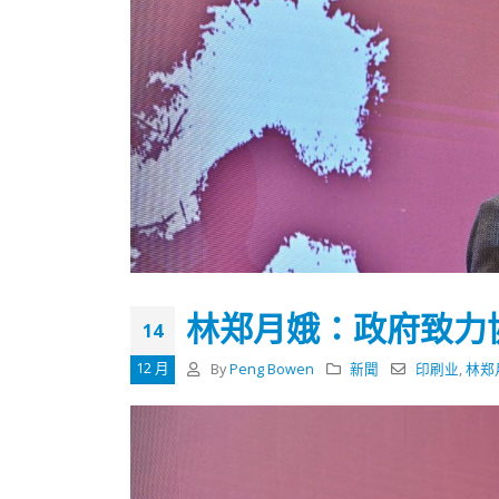
林郑月娥：政府致力
14
12 月
By
Peng Bowen
新聞
印刷业
,
林郑
香港全港各区工商联永远名誉
選舉日
会长吴锡有出席2023首届中国
2023-11-
(深圳)乡村振兴产业博览会开幕