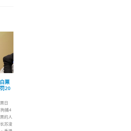
状 梁
梁振英：港院校落户大湾
香
01
18
理由
区为粤港澳科研合作开辟
逻
新天地
顺
12 月
12 月
黎智英
2021粤港澳院士峰会暨松山湖科
为确
罪，上
学会议全体大会今日（1日）在
举安
政司的
东莞松山湖举行。全国政协副主
日）
师Tim
席梁振英透过视像致辞表示，众
组及
辩。全
多院士专家汇集于粤港澳院士峰
门，