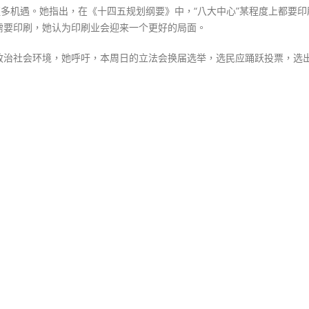
更多机遇。她指出，在《十四五规划纲要》中，“八大中心”某程度上都要印
需要印刷，她认为印刷业会迎来一个更好的局面。
政治社会环境，她呼吁，本周日的立法会换届选举，选民应踊跃投票，选