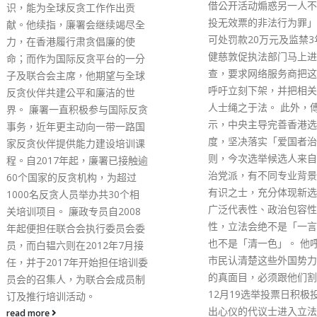
借公开活动煽惑另一人不投票或
实的基础」？香港在中国
投无效票的非法行为罪」，最高
安全问题上要「用国际间
可处罚款20万元及监禁3年。傅
标准」？如果英国的大法
健慈敦促执法部门马上进行彻
们的「司法标准」，开口
查，要求网络服务商把这些非法
放人（这是迟早的事），
呼吁立刻下架，并把相关的违法
放人了？ 梁振英指出，
人士绳之于法。 此外，傅健慈表
告关于香港和澳门的部分
示，中央主导完善香港选举制
「提升全面治理能力和管
度，坚决落实「爱国者治港」原
平，完善特别行政区司法
则，今次选举候选人来自不同政
法律体系」。还有「必须
治党派，有不同专业背景，都是
信自立。坚定道路自信、
有识之士，充分体现新选制具有
信、制度自信、文化自信
广泛代表性、政治包容性及竞争
不能刻舟求剑、封闭僵化
性，立法会绝不是「一言堂」，
能照抄照搬，食洋不化。
也不是「清一色」。 他呼吁广大
英表示，香港所有大律师
市民认清楚这些外国势力代理人
诉庭法官公开打脸，法官
的真面目，必须跟他们割席，在
的国安问题上以洋为师，
12月19选举投票日积极投票，选
帅，且看香港大律师公会
出心仪的代议士进入立法会，履
应。他又指出，先有部门