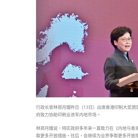
式
抹黑候
2023-12-18
2023-11-
向均羚：打破美西方政治破壞 積極投入
1210區議會選舉
2023-12-02
選舉日踴躍投票
2023-11-30
行政长官林郑月娥昨日（13日）出席香港印制大奖
府致力协助印刷业进军内地市场。
林郑月娥说，特区政府多年来一直致力在《内地与香港
取更多开放措施。往后，会继续为业界争取更多开放