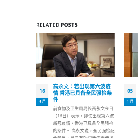
RELATED
POSTS
现第六波疫
白韫六当选国际反贪局联
05
16
全民强检条
合会新任主席
1 月
12 月
廉政专员白韫六于今日举行的国
长高永文今日
际反贪局联合会会员大会，当选
即使出现第六波
为新一任主席。白韫六表示，非
具备全民强检
常荣幸能代表廉政公署为联合会
说，全民强检配
作出更大贡献，并感谢中央政府
切断病毒传播