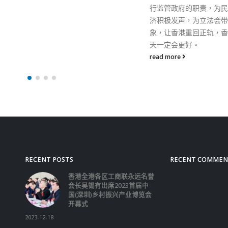
行监管政府的职责，为民生、经
以保留外国国籍，今有法
济积极发声，为立法会带来新气
荒诞话，香港怎么办？高
象，让香港重回正轨，香港的明
法界不必有国家观念，不
天一定会更好。
族立场吗？
read more
read more
RECENT POSTS
RECENT COMMEN
香港全港各区工商联永远名誉
会长吴锡有出席2023首届中
国(深圳)乡村振兴产业博览会
开幕式
2023-12-18