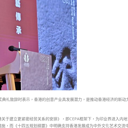
式
政
選人涉選舉舞弊 文: 朱家健
2023-12-18
府
30
致
向均羚：打破美西方政治破壞 積
力
香港公院探访明起无须预约一
1210區議會選舉
协
图睇清最新安排
2023-12-02
助
2023-01-31
印
選舉日踴躍投票
刷
2023-11-30
业
进
军
内
地
市
场〉
颁奖典礼致辞时表示，香港的创意产业具发展潜力，是推动香港经济的新动
中
关于建立更紧密经贸关系的安排》，即CEPA框架下，为印业界进入内地
措施，而《十四五规划纲要》中明确支持香港发展成为中外文化艺术交流