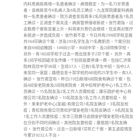
分類
公司資料
副刊
娛樂
新聞
旅遊
時尚
未分類
財經
最新報導
中国
選舉日踴躍投票 文: 朱家健
2023-11-30
抹黑候選人涉選舉舞弊 文: 朱家健