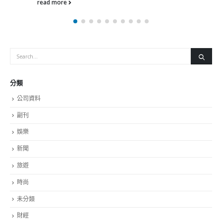
2023-11-30
香港公院探访明起无须预约一图睇清最新安排
2023-01-31
關於我們
關於這個網站
這裡是個適合自我介紹、推薦相關網站或在內容中納入工作經歷/工作人
員名單的地方。
Get In Touch
ABOUT US