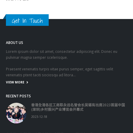
OMICRON
一国两制
习近平
何柏良
内地
医管局
围封强检
国安法
基本法
复必泰
大湾区
安心出行
强检
快测
快测阳性
教育局
新冠疫情
新冠疫苗
新冠肺炎
李家超
杨润雄
林郑月娥
核酸检测
梁振英
死亡个案
消费券
疫情
疫情记者会
疫苗
确诊
科兴
立法会
立法会选举
第五波疫情
聂德权
警方
输入个案
通关
邓炳强
长者
阳性
陈肇始
陈茂波
香港
香港国安法
© Copyright 2019. All Rights Reserved.