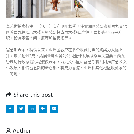
总
部
迁
至
富艺斯拍卖行今日（16日）宣布明年秋季，将亚洲区总部搬到西九文化
西
区的西九管理局大楼。新总部将占用大楼6层空间，面积达4.8万平方
九
呎，设有零售空间、展厅和拍卖场等。
文
化
富艺斯表示，疫情以来，亚洲区客户在多个收藏门类的购买力大幅上
区〉
升，增长超过3成，拓展亚洲业务对公司全球发展战略至关重要。西九
中
管理局行政总裁冯程淑仪表示，西九文化区和富艺斯将共同推广艺术文
化发展，相信富艺斯的新总部，将成为香港、亚洲和其他地区收藏家的
目的地。
Share this post
Author