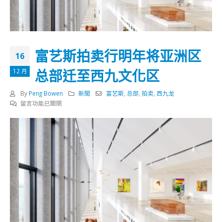
富艺斯拍卖行明年将亚洲区
16
总部迁至西九文化区
12 月
By
Peng Bowen
新聞
富艺斯
,
总部
,
拍卖
,
西九龙
在
留言功能已關閉
〈富
艺
斯
拍
卖
行
明
年
将
亚
洲
区