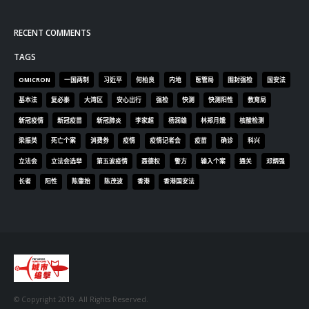
RECENT COMMENTS
TAGS
OMICRON
一国两制
习近平
何柏良
内地
医管局
围封强检
国安法
基本法
复必泰
大湾区
安心出行
强检
快测
快测阳性
教育局
新冠疫情
新冠疫苗
新冠肺炎
李家超
杨润雄
林郑月娥
核酸检测
梁振英
死亡个案
消费券
疫情
疫情记者会
疫苗
确诊
科兴
立法会
立法会选举
第五波疫情
聂德权
警方
输入个案
通关
邓炳强
长者
阳性
陈肇始
陈茂波
香港
香港国安法
© Copyright 2019. All Rights Reserved.