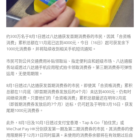
可
领
尾
期
1000
元
约300万名于8月1日透过八达通获发首期消费券的市民，因其「合资格
八
消费」累积总额在11月底已达到4000元，今日（16日）起可获发余下
达
1000元消费券，并将陆续收到相关手机短讯通知。
通
消
市民可到公共交通费用补贴领取站、指定便利店和超级市场、八达通服
费
务站或透过八达通手机应用程式拍卡领取消费券。第三期消费券可弹性
券〉
运用，无使用期限。
中
8月1日透过八达通获发首期消费券的市民，即使其「合资格消费」累积
总额在11月底（即首期消费券发放后的4个月）未达到4000元，仍有时
间继续消费。只要他们的「合资格消费」累积总额最迟在明年2月底
（即首期消费券发放后的7个月）达标，仍可赶及于明年3月16日，获发
尾期1000元消费券。
此外，8月1日及10月1日透过支付宝香港、Tap & Go「拍住赏」或
WeChat Pay HK分别获发第一期及第二期消费券的市民，其消费券的使
用限期将于12月31日同时届满。未使用的消费券余额将在有效期过后自