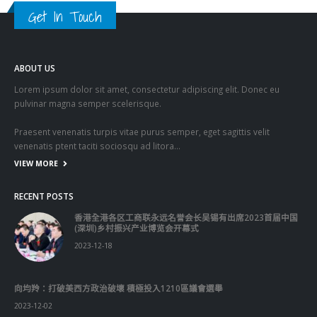
Get In Touch
ABOUT US
Lorem ipsum dolor sit amet, consectetur adipiscing elit. Donec eu
pulvinar magna semper scelerisque.
Praesent venenatis turpis vitae purus semper, eget sagittis velit
venenatis ptent taciti sociosqu ad litora…
VIEW MORE
RECENT POSTS
香港全港各区工商联永远名誉会长吴锡有出席2023首届中国
(深圳)乡村振兴产业博览会开幕式
2023-12-18
向均羚：打破美西方政治破壞 積極投入1210區議會選舉
2023-12-02