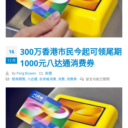
300万香港市民今起可领尾期
16
1000元八达通消费券
12 月
By
Peng Bowen
新聞
在
使用期限
,
八达通
,
合资格消费
,
消费
,
消费券
留言功能已關閉
〈300
万
香
港
市
民
今
起