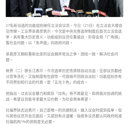
摒
弃
党
派
27名新当选的功能组别候任立法会议员，今日（21日）在立法会大楼会
之
见传媒。工业界梁君彦表示，今次是中央完善选举制度后首次立法会选
争
举，具有重大历史意义，功能组别议员任重道远，形容会用「广角镜」
团
看社会问题，以「多声道」向政府问政。
结
一
梁君彦又期盼重新出发的议会摒弃党派之争，团结一致，解决社会问
致
题。
向
政
商界（二）廖长江表示，今次选举历史性排除自动当选，全部议员都经
府
过竞争洗礼，又指制度有包容性，可容纳不同政治派别，功能组别亦有
出
不同界别和行业的代表，是「五光十色」的组合。
谋
献
他指出，过去议会暴力和疯狂「拉布」将不再复见，但将面对协调的挑
策〉
战，希望议员能寻求最大公约数，为社会带来希望。
中
社福界狄志远表示，自己是唯一的非建制派，踏入议会时感到孤单，但
与其他议员开会见面后，又感到有点温暖，指很多议员都认同政府削减
社福机构1%的资助是无必要。