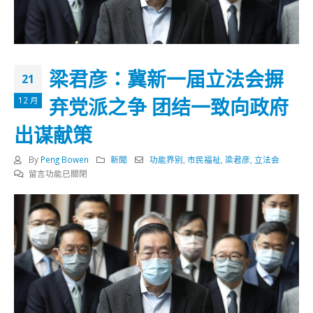
梁君彦：冀新一届立法会摒
21
弃党派之争 团结一致向政府
12 月
出谋献策
By
Peng Bowen
新聞
功能界别
,
市民福祉
,
梁君彦
,
立法会
在
留言功能已關閉
〈梁
君
彦：
冀
新
一
届
立
法
会