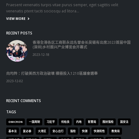
Praesent venenatis turpis vitae purus semper, eget sagittis velit
venenatis ptent taciti sociosqu ad litora…
VIEW MORE
RECENT POSTS
香港全港各区工商联永远名誉会长吴锡有出席2023首届中国
(深圳)乡村振兴产业博览会开幕式
2023-12-18
向均羚：打破美西方政治破壞 積極投入1210區議會選舉
2023-12-02
RECENT COMMENTS
TAGS
OMICRON
一国两制
习近平
何柏良
内地
医管局
围封强检
国安法
基本法
复必泰
大湾区
安心出行
强检
快测
快测阳性
教育局