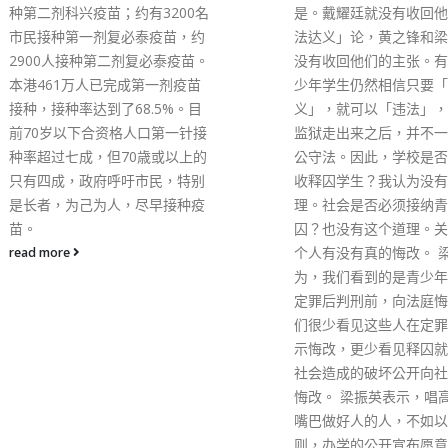
会各界的大力配合及支持
是。戴耀廷就没有收回他的「违
多年耕耘，义务工作在香
法达义」论，黄之锋和梁天琦也
展已经相当成熟和茂盛，
没有收回他们的主张。有没有青
不断创新和多元化。香港
少年学生仍然相信只要「达
机构及组织都设立了义工
义」，就可以「违法」，因此从
台，推广义工服务，以切
监狱走出来之后，并不一定要奉
市民的需要。 李家超表
公守法。因此，学校是否必须接
疫情严重影响基层家庭的
收释囚学生？我认为没有这个道
香港要完全走出「疫」境
理。社会是否必须接纳青少年释
济真正复苏，就必须让各
囚？也没有这个道理。关键是这
回复正常运作，重拾动力
个人有没有真的悔改。 梁振英认
香港的情况渐趋稳定，但
为，我们看到的是青少年被告在
情时常都会有反弹，如何
定罪后判刑前，向法庭悔改。我
境人流和重建经济是政府
们很少看见这些人在定罪前就表
到的当前要务。政府会继
示悔改，更少看见释囚就自己对
疫情，广大市民亦应该尽
社会造成的破坏公开向社会表示
疫苗。 他说，乐见不少
悔改。 梁振英表示，唱高调、用
构响应政府呼吁，提供各
嘴巴做好人的人，不如以身作
的便利、假期和奖赏，鼓
则，办学的公开宣布愿意收取所