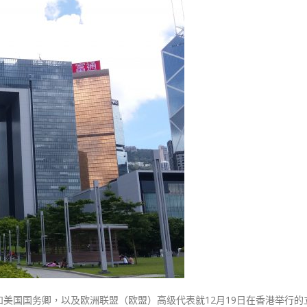
式
選人涉選舉舞弊 文: 朱家健
国
2023-12-18
30
外
长
向均羚：打破美西方政治破壞 積
香港公院探访明起无须预约一
1210區議會選舉
及
图睇清最新安排
2023-12-02
欧
2023-01-31
盟
選舉日踴躍投票
高
2023-11-30
级
代
表
抹
黑
立
会
选
举
暴
露
美国国务卿，以及欧洲联盟（欧盟）高级代表就12月19日在香港举行的