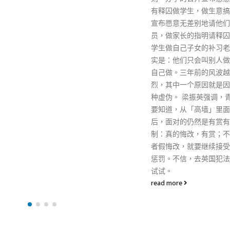
和市民大众接种疫苗。他
有释囚做学生，做生意搞NGO的
会呼吁大家积极接种疫苗
宣布愿意无差别地请他们做职
爱己及人的精神，早日为
员，做家长的指明请释囚中的大
起群体免疫屏障，让社会
学生做自己子女的补习老师。事
以回复常态，一同走出疫
实是：他们只会叫别人做，不会
霾
自己做。三年前的风波越演越
read more
烈，其中一个原因就是因为有这
种虚伪。 梁振英强调，青少年人
要知道，从「高墙」里面出来之
后，面对的仍然是有赏有罚的机
制：真的悔改，有赏；不悔改或
者假悔改，就要继续接受社会的
惩罚。不信，去英国犯法，坐监
试试。
read more