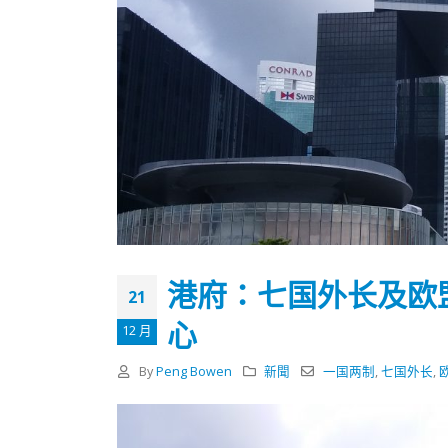
港府：七国外长及欧
21
心
12 月
By
Peng Bowen
新聞
一国两制
,
七国外长
,
香港全港各区工商联永远名誉
選舉日
会长吴锡有出席2023首届中国
2023-11-
(深圳)乡村振兴产业博览会开幕