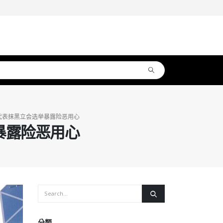
代表抹黑立会选举暴露险恶用心
暴露险恶用心
分類