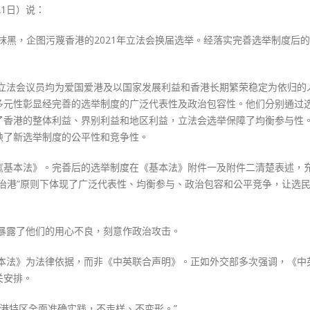
险
1日）说：
恶
用
黑，企图污蔑香港的2021年立法会换届选举。经落实完善选举制度后的2
心〉
中
保立法会议员均为爱国爱港及以国家发展利益和香港长期繁荣稳定为依归的
多元性彰显经完善的选举制度的广泛代表性及政治包容性。他们分别通过
了香港的整体利益、界别利益和地区利益，立法会选举保障了均衡参与性
映了新选举制度的公平性和竞争性。
《基本法》。完善后的选举制度在《基本法》附件一及附件二清楚表述，
治港”原则下体现了广泛代表性、均衡参与、政治包容和公平竞争，让选
，暴露了他们的用心不良，刻意作政治攻击。
基本法》为法律依据，而非《中英联合声明》。正如外交部多次强调，《中
关安排。
在香港特区全面准确实践，不走样、不变形。”