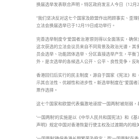
换届选举发表联合声明，特区政府发言人今日（12月2
“我们坚决反对这七个国家及欧盟作出罔顾事实、歪理抹
立法会换届选举已于12月19日成功举行。
完善选举制度令‘爱国者治港’原则得以全面落实，确
这次获选的立法会议员来自不同背景及政治光谱，其
员会选举、功能团体选举、分区直接选举产生，平衡
外，是次选举的各候选人公开、公平、良性竞争，反
香港回归后实行的民主制度，源自于国家《宪法》和
示其合法性、优越性和进步性。新选举制度在“爱国者
票作选择。
这七个国家和欧盟代表偏激地诬捏‘一国两制’被削弱
‘一国两制’的实施是以《中华人民共和国宪法》和《
声明》规定中国对香港恢复行使主权及过渡期内的相
‘一国两制’确保香港长期繁荣及稳定；而‘一国两制’