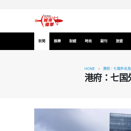
新聞
娛樂
財經
時尚
副刊
旅遊
HOME
港府：七国外长及
港府：七国