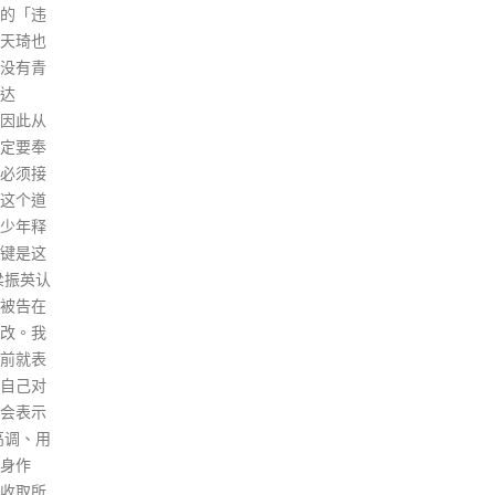
。经过
怡医院儿童社区疫苗接种中心接
率都
港的发
种复必泰疫苗，中心逢星期一、
冠疫
模式亦
三、五会改为向12岁或以上人士
况高
有很多
提供服务，今日（7日）起就可
说，
资讯平
以上网预约，不设即日筹。 政府
慢性
合不同
又指，中心于周二、四、六和周
者都
示，新冠
日则继续为5至11岁儿童提供复
己。
生计。
必泰接种服务。 点此预约接种疫
者，
，要经
苗
间。
行各业
康复
read more
。纵然
再次
全球疫
特别
恢复跨
免疫
希望做
想尽
续严控
「全
快接种
尽早
公私营机
9月
式各样
中，
励雇员
66