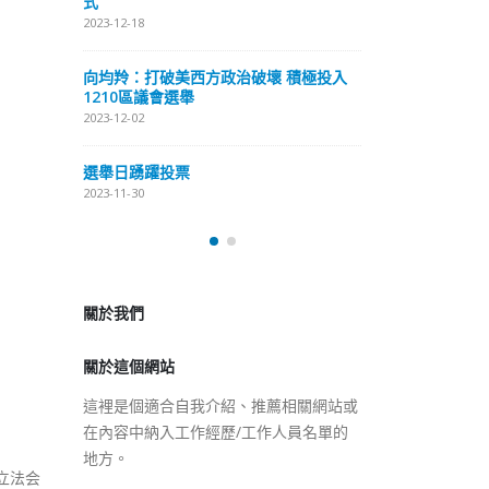
式
抹黑候選人涉選舉舞弊 文: 朱家健
2023-12-18
2023-11-30
極投入
向均羚：打破
香港公院探访明起无须预约一
1210區議會
图睇清最新安排
2023-12-02
2023-01-31
選舉日踴躍投
2023-11-30
關於我們
關於這個網站
這裡是個適合自我介紹、推薦相關網站或
在內容中納入工作經歷/工作人員名單的
地方。
立法会