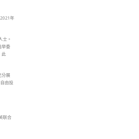
021年
人士。
选举委
。此
充分展
民自由投
英联合