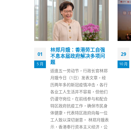
港劳工自强
今日9900人打疫苗461万
29
18
解决多项问
人已打首针
10 月
1 月
本港新冠疫苗接种计划自2月26
行政长官林郑
日展开，今日（29日）已是第
发表文章，经
246日。截至今晚8时，政府已为
情冲击，各行
参与计划的人士接种共约902.76
容易，但他们
万剂新冠疫苗，其中461万人完
线参与和配合
成第一剂疫苗接种，441.76万人
，确保市民身
完成两剂疫苗接种。 截至今晚8
政府向每一位
时，过去24小时共有约9900人
。 林郑月娥表
接种疫苗，当中约1800名市民接
主义经济，公
种第一剂科兴疫苗，约2000人接