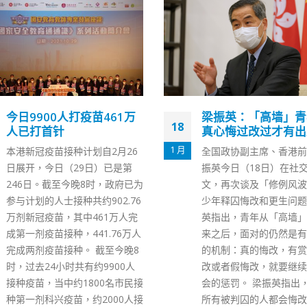
梁振英：「高墙」青年须
李家超：恢复跨境人
13
真心悔过改过才有出路
重建经济是当前要务
民打疫苗
7 月
全国政协副主席、香港前特首梁
香港政务司司长李家超昨
振英今日（18日）在社交媒体发
日）出席2021全港义工
文，再次谈及「修例风波」的青
「区区有爱大行动启动礼
少年释囚悔改和更生问题。梁振
辞。他在致辞中表示，如
英指出，青年从「高墙」里面出
跨境人流和重建经济是政
来之后，面对的仍然是有赏有罚
做到的当前要务。 李家
的机制：真的悔改，有赏；不悔
持续推动义工服务的发展
改或者假悔改，就要继续接受社
建社区关爱文化重要的一
会的惩罚。 梁振英指出，是不是
其有赖「民、商、官」协
所有被判囚的人都会悔改？不