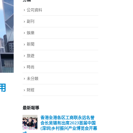
公司資料
副刊
娛樂
新聞
旅遊
時尚
未分類
用
財經
最新報導
远名誉
選舉日踴躍投票 文: 朱家健
香
届中国
会长
2023-11-30
览会开幕
(深