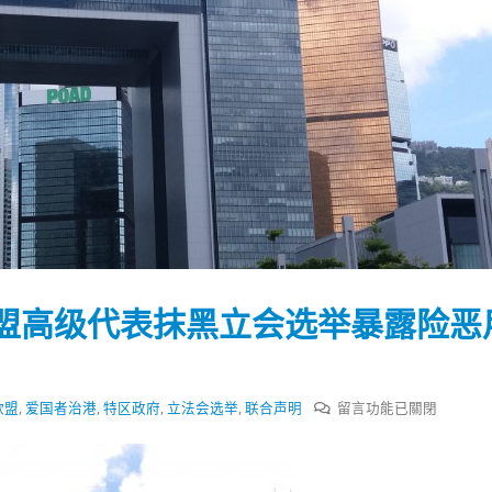
盟高级代表抹黑立会选举暴露险恶
在
欧盟
,
爱国者治港
,
特区政府
,
立法会选举
,
联合声明
留言功能已關閉
〈港
踴躍投票 文: 朱家健
香港全港各区工商联永
会长吴锡有出席2023首
30
府：
(深圳)乡村振兴产业博
七