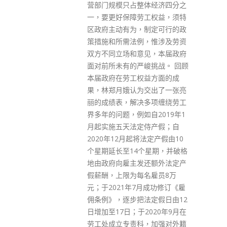
体经济四分之
种第二剂科兴疫苗；约有3200名
工权益，须特
市民接种第一剂复必泰疫苗，约
制定可行的政
2900人接种第二剂复必泰疫苗。
，惟涉及劳资
本港461万人已完成第一剂疫苗
见，本届政府
接种，接种率达到了68.5%。目
峻挑战。 回顾
前70岁以下合资格人口第一针接
益方面的成
种率超过七成，但70歳或以上的
交出了一张亮
只有四成，政府呼吁市民，特别
多项缠绕劳工
是长者，为己为人，尽早接种疫
自2019年1
苗。
侍产假；自
read more
法定产假由10
个星期，并破格
还额外法定产
名雇员8万
月成功修订《雇
法定假日由12
2020年9月在
，加强对外籍