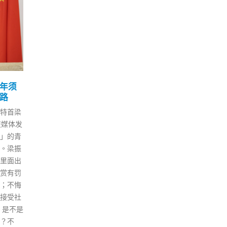
流和
香港12岁或以上人士下周
陈
07
30
吁市
一可到黄竹坑疫苗接种点
都
打复必泰 今起供预约
者
6 月
9 月
日（12
香港第三阶段「疫苗通行证」实
香港
服务日
施一星期，12岁或以上人口的第
日（
」并致
三针接种率提升至6成，人数逾
的新
何恢复
400万。其中12至19岁接种率
患者
府希望
37%，20岁至59岁为68%，60
护作
超表示，
岁或以上达50%。 香港特区政府
许可
，是共
在社交专页发文，指由下周一
说，
环，尤
（13日）起，12岁或以上人士可
疫力
作和社
以去位于黄竹坑的香港大学驻港
感染