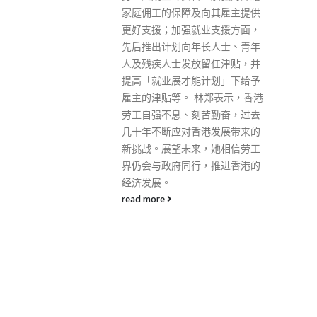
向其雇主提供
业支援方面，
长人士、青年
留任津贴，并
计划」下给予
林郑表示，香港
苦勤奋，过去
港发展带来的
，她相信劳工
，推进香港的