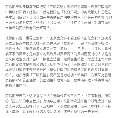
范徐丽泰谈及早前英国连同「五眼联盟」内的西方国家，污蔑我国违反
中英联合声明。她指出，首先我国在「联合声明」中的政策方针已经在
基本法内落实，其次英国在中英联合声明中的角色，已经在1997年7月1
日归还香港时结束，她质问「（英国）至今还在指手画脚，难道在缅怀
当年做殖民统治者的光辉吗？」
范徐丽泰说，世界上没有一个国家会允许不爱国的人担任公职，这次香
港立法会选举候选人唯一的条件就是「爱国者」，完全符合国际标准。
她连连质问「难道香港立法会要有『港独』、『自决』、『揽炒』等分
裂国家的声音才是有意义的政治反对声音吗？为反对而反对的人才是有
意义的政治反对声音吗？搞乱立法会、阻碍民生拨款、令立法工作寸步
难行的议员才是有意义的政治反对声音吗？『五眼联盟』的议会里有这
样邀请别国来干预肆意破坏，接受外国资助的有意义的政治反对声音
吗？」她亦斥责「五眼联盟」说希望香港成功，但美国一方面又对香港
商品制定不公正课税，美国领袖和政客不断干预香港内政，损害香港人
的权利和自由。
范徐丽泰表示，这次香港立法会选举公开公平公正，「五眼联盟」所谓
的「建立新的审查程式」有误导之嫌，又指今次选举整个过程公开，候
选人在论坛上各抒己见、互相尊重、以政纲取胜，没有了以往抹黑、造
谣、威胁，甚至殴打候选人及助选团，这些劣质行为一去不回。