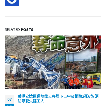
RELATED
POSTS
涉污水样本阳性葵涌石篱（一）村石秀楼围封强检
27
香港政府自今日（27日）下午4时30分起，围封葵涌石篱