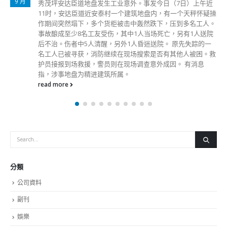
2 月
（一）村石秀楼进行强制检测，受限区域内的人士须留在其处
所并接受强制检测。政府目标是在明日（28日）中午约12时完
成此行动。 政府发言人表示，由于上述大厦排放的污水样本
对新冠病毒检查呈阳性，怀疑在大厦内有隐形患者，经评估后
相关区域感染风险有机会较高，政府决定就相关区域作出限制
与检测宣告。 政府将于「受限区域」内设立临时采样站，并
要求受检人士于今日晚上8时30分前接受检测。受检人士会获
安排到采样站接受核酸测试，由专人以咽喉和鼻腔合并拭子采
样。在所有人士有检测结果前，受检人士必须留在处所内，以
减少交叉感染的风险。政府会为行动不便的人士和长者安排上
门采样。
read more
分類
公司資料