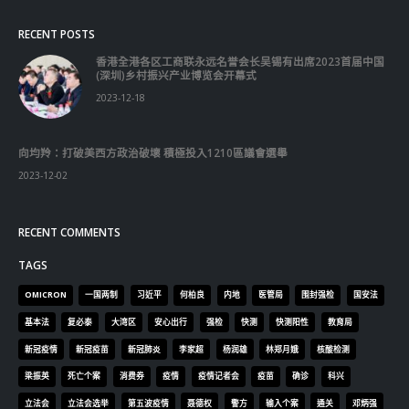
Praesent venenatis turpis vitae purus semper, eget sagittis velit
venenatis ptent taciti sociosqu ad litora…
VIEW MORE
RECENT POSTS
香港全港各区工商联永远名誉会长吴锡有出席2023首届中国
(深圳)乡村振兴产业博览会开幕式
2023-12-18
向均羚：打破美西方政治破壞 積極投入1210區議會選舉
2023-12-02
RECENT COMMENTS
TAGS
OMICRON
一国两制
习近平
何柏良
内地
医管局
围封强检
国安法
基本法
复必泰
大湾区
安心出行
强检
快测
快测阳性
教育局
新冠疫情
新冠疫苗
新冠肺炎
李家超
杨润雄
林郑月娥
核酸检测