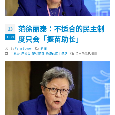
范徐丽泰：不适合的民主制
23
度只会「揠苗助长」
12 月
By
Peng Bowen
新聞
在
中联办
,
座谈会
,
范徐丽泰
,
香港的民主道路
留言功能已關閉
〈范
徐
丽
泰：
不
适
合
的
民
主
制
度