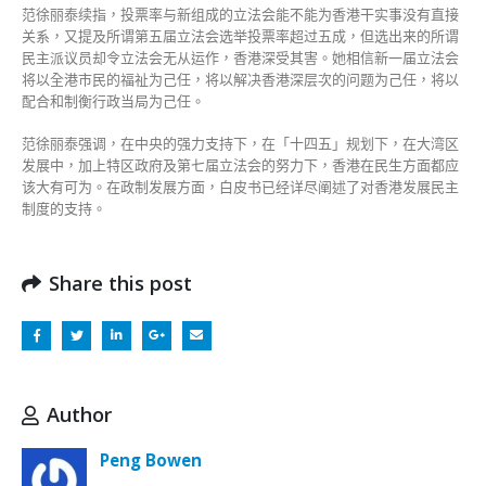
范徐丽泰续指，投票率与新组成的立法会能不能为香港干实事没有直接
关系，又提及所谓第五届立法会选举投票率超过五成，但选出来的所谓
民主派议员却令立法会无从运作，香港深受其害。她相信新一届立法会
将以全港市民的福祉为己任，将以解决香港深层次的问题为己任，将以
配合和制衡行政当局为己任。
范徐丽泰强调，在中央的强力支持下，在「十四五」规划下，在大湾区
发展中，加上特区政府及第七届立法会的努力下，香港在民生方面都应
该大有可为。在政制发展方面，白皮书已经详尽阐述了对香港发展民主
制度的支持。
Share this post
Author
Peng Bowen