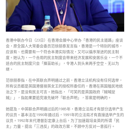
只
会
「揠
苗
助
长」〉
香港中联办今日（23日）在香港会展中心举办「香港的民主道路」座谈
中
会，原全国人大常委会委员范徐丽泰发言指，香港是一个特别的城市，
应该有、也需要有一个符合本港实际情况，又可以循序渐进的民主制
度。她认为，一个合用的民主制度会带来经济发展和安居乐业，一个不
适合的民主制度只会「揠苗助长」，令港人到头来两手空空、无以为
继。
范徐丽泰指，在中英联合声明通过之前，香港立法机构没有任何选举，
所有议员都是英国港督按英女王的授权所委任的，香港在英国殖民地统
治之下，是没有民主可言。她指出，「可笑的是英国政府『贼喊捉
贼』」，指如果要追究谁先破坏「联合声明」，答案是明确的。
她提及，中英联合声明通过后的1985年，香港立法局才有部分选举产生
的议员。基本法在1990年通过后，1991年的立法局才有直接选举产生的
议员。1992年末代港督彭定康上台后，为了加速栽培亲英的所谓「民
主」力量，提出「三违反」的政改方案，不顾中方反对一意孤行。