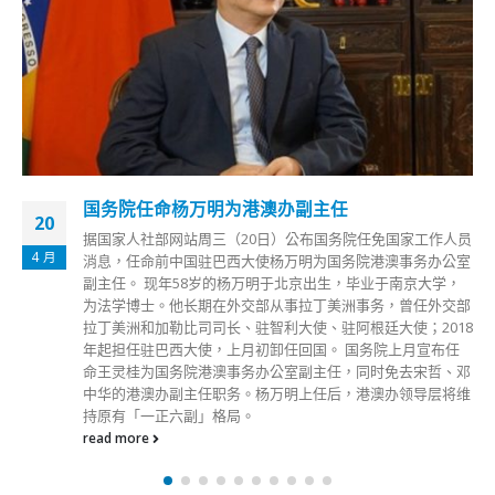
国务院任命杨万明为港澳办副主任
20
据国家人社部网站周三（20日）公布国务院任免国家工作人员
4 月
消息，任命前中国驻巴西大使杨万明为国务院港澳事务办公室
副主任。 现年58岁的杨万明于北京出生，毕业于南京大学，
为法学博士。他长期在外交部从事拉丁美洲事务，曾任外交部
拉丁美洲和加勒比司司长、驻智利大使、驻阿根廷大使；2018
年起担任驻巴西大使，上月初卸任回国。 国务院上月宣布任
命王灵桂为国务院港澳事务办公室副主任，同时免去宋哲、邓
中华的港澳办副主任职务。杨万明上任后，港澳办领导层将维
持原有「一正六副」格局。
read more