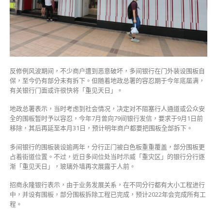
日」
香
港
地
政
总
署
反修例风波期间，不少商户遭到恶意破坏，多间银行在门外装设围板自
发
保，至今仍有部分未有拆下。但随着地政总署的容忍期于今年底届满，
信
有关银行门面或许很快将「重见天日」。
促
最
地政总署表示，当时考虑到社会情况，决定对不阻塞行人通道或公众安
迟
全的围板暂时予以容忍，今年7月曾向79间银行发信，要求于9月1日前
除
移除，其后再延至本月31日，预计明年商户都要把围板全部拆下。
夕
全
多间银行的围板装设逾两年，分行正门被白色板重重覆盖，部分围板更
拆
占着街道位置。不过，近日多间位处当时示威「重灾区」的银行分行逐
除〉
渐「重见天日」，玻璃外墙再次展露于人前。
中
招商永隆银行表示，由于业务发展关系，在不同分行都有大小工程进行
中，并设有围板，部分围板拆除工程已完成，预计2022年会完成所有工
程。