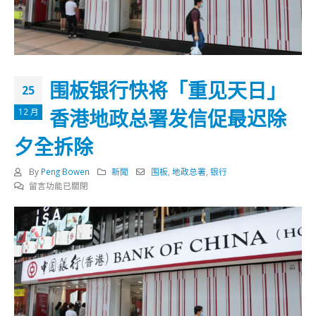
围板银行快将「重见天日」
25
香港地政总署发信促最迟除
12 月
夕全拆除
By
Peng Bowen
新聞
围板
,
地政总署
,
银行
在
留言功能已關閉
〈围
板
银
行
快
将
「重
见
天