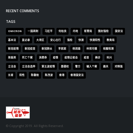
RECENT COMMENTS
TAGS
OMICRON
一国两制
习近平
何柏良
内地
医管局
围封强检
国安法
基本法
复必泰
大湾区
安心出行
强检
快测
快测阳性
教育局
新冠疫情
新冠疫苗
新冠肺炎
李家超
杨润雄
林郑月娥
核酸检测
梁振英
死亡个案
消费券
疫情
疫情记者会
疫苗
确诊
科兴
立法会
立法会选举
第五波疫情
聂德权
警方
输入个案
通关
邓炳强
长者
阳性
陈肇始
陈茂波
香港
香港国安法
© Copyright 2019. All Rights Reserved.