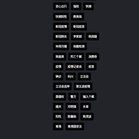
安心出行
强检
快测
快测阳性
教育局
新冠疫情
新冠疫苗
新冠肺炎
李家超
杨润雄
林郑月娥
核酸检测
梁振英
死亡个案
消费券
疫情
疫情记者会
疫苗
确诊
科兴
立法会
立法会选举
第五波疫情
聂德权
警方
输入个案
通关
邓炳强
长者
阳性
陈肇始
陈茂波
香港
香港国安法