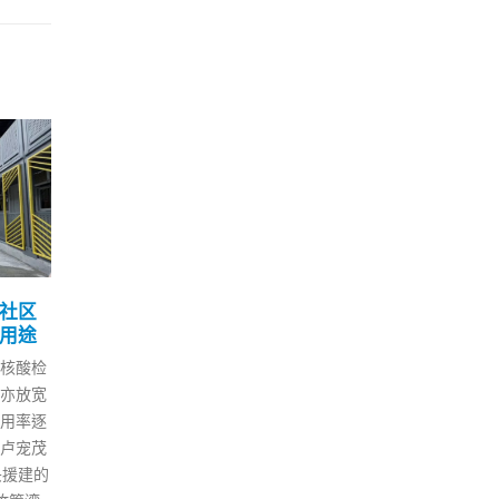
平主
香港往珠海金巴今暂停两
跑
15
07
班周末减至每日两班
安
案
7 月
1 月
报道，中
港珠澳大桥穿梭巴士（金巴）微
政府
、中央
信公众号今日（15日）公布，因
凌晨
祝香港
应疫情防控工作的要求，港珠澳
的强
香港特别
大桥穿梭巴士香港往珠海方向班
检测
礼。第
次进行紧急调整，今日下午3点
派员