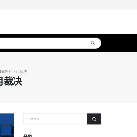
份案件押下月裁决
月裁决
分類