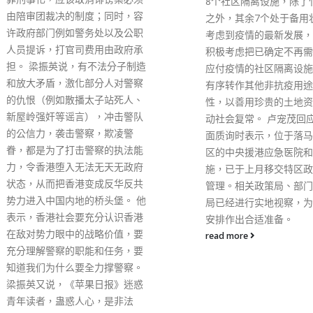
8个社区隔离设施，除了竹篙湾
六届特区政府各候任司长
之外，其余7个处于备用状态。
长及局长今日一同表示热
考虑到疫情的最新发展，政府会
和衷心感谢。 各候任司
积极考虑把已确定不再需要用作
示，未来五年是香港「由
应付疫情的社区隔离设施，逐步
兴」的关键时刻，习主席
有序转作其他非抗疫用途的可行
庆祝回归25周年大会暨
性，以善用珍贵的土地资源，推
第六届政府就职典礼，充
动社会复常。 卢宠茂回应议员书
中央对香港特区的重视和
面质询时表示，位于落马洲河套
发展的期盼，给予第六届
区的中央援港应急医院和方舱设
区政府管治团队莫大信心
施，已于上月移交特区政府营运
任司局长深感鼓舞，并衷
管理。相关政策局、部门和医管
习主席对香港的关爱和支
局已经进行实地视察，为设施的
read more
安排作出合适准备。
read more