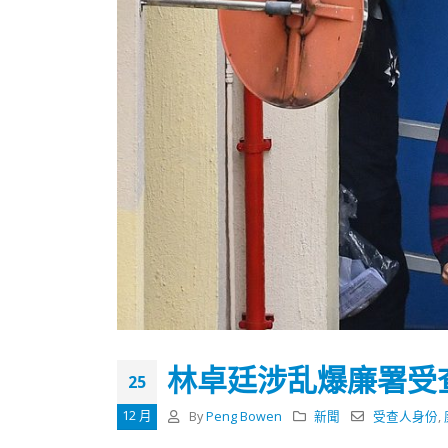
林卓廷涉乱爆廉署受
25
香港全港各区工商联永远名誉
選舉日
会长吴锡有出席2023首届中国
2023-11-
12 月
By
Peng Bowen
新聞
受查人身份
,
(深圳)乡村振兴产业博览会开幕