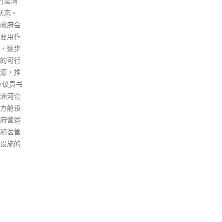
、副司
和6点的珠海隔离班次停运，今
门；
烈欢迎
日仅下午2点江门、下午5点中山
（C
局长表
的隔离班次维持正常运营。 明日
成，
治及
（16日）与周日（17日）11
发现
将出席
点、12点、15点和18点珠海隔
28
香港特区
离班次停运，仅下午2点江门、
当局
分表现
下午5点中山的隔离班次维持正
势汹
对未来
常运营。 上述暂停安排维持至7
病毒
香港特
月17日24时止。已购买了以上停
围封
。各候
运班次车票的乘客，将免费办理
座）
心感谢
退票手续。 此外，广东省卫健委
园1
持。
今日公布，7月14日0-24时，珠
号、
海市新增本土确诊病例9例，本
厦、
土无症状感染者29例。珠海市香
锦萱
洲区公布，决定自今日6时起采
制检
取社会面管控措施，包括全区范
围封
围内所有人员进入小区、公共场
read
所，乘坐公共交通工具须持24小
时核酸阴性证明或核酸采样证