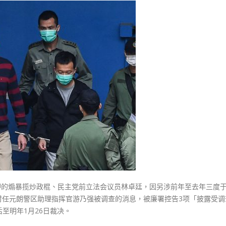
式
選人涉選舉舞弊 文: 朱家健
卓
2023-12-18
30
廷
涉
向均羚：打破美西方政治破壞 積
香港公院探访明起无须预约一
1210區議會選舉
乱
图睇清最新安排
2023-12-02
爆
2023-01-31
廉
選舉日踴躍投票
署
2023-11-30
受
查
人
身
份
案
件
押
柙的煽暴揽炒政棍、民主党前立法会议员林卓廷，因另涉前年至去年三度
下
中时任元朗警区助理指挥官游乃强被调查的消息，被廉署控告3项「披露受调
月
至明年1月26日裁决。
裁
决〉