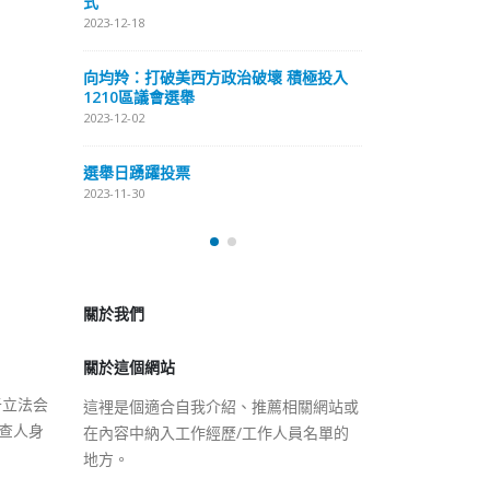
式
抹黑候選人涉選舉舞弊 文: 朱家健
2023-12-18
2023-11-30
極投入
向均羚：打破
香港公院探访明起无须预约一
1210區議會
图睇清最新安排
2023-12-02
2023-01-31
選舉日踴躍投
2023-11-30
關於我們
關於這個網站
這裡是個適合自我介紹、推薦相關網站或
在內容中納入工作經歷/工作人員名單的
地方。
于立法会
查人身