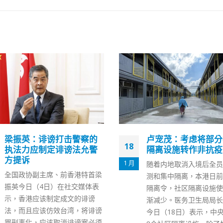
卢宠茂：考虑将部分社区
候任司局长感谢习近
25
隔离设施转作非抗疫用途
席将出席回归庆典
6 月
随着内地取消入境后全员核酸检
据新华社今日（25日）
测和集中隔离，本港日前亦放宽
共中央总书记、国家主席
隔离令，社区隔离设施使用率逐
军委主席习近平将出席庆
渐减少。医务卫生局局长卢宠茂
回归祖国25周年大会暨
今日（18日）表示，中央援建的
行政区第六届政府就职典