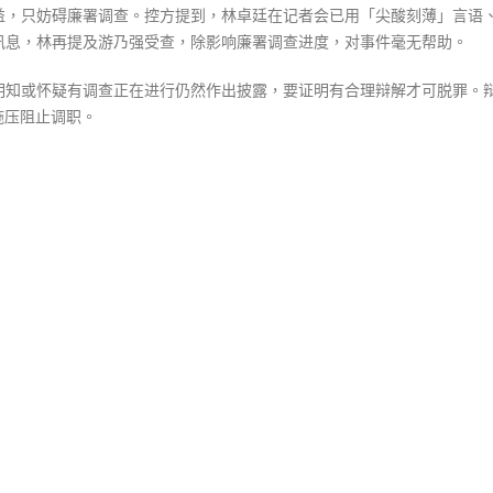
益，只妨碍廉署调查。控方提到，林卓廷在记者会已用「尖酸刻薄」言语
中
讯息，林再提及游乃强受查，除影响廉署调查进度，对事件毫无帮助。
明知或怀疑有调查正在进行仍然作出披露，要证明有合理辩解才可脱罪。
施压阻止调职。