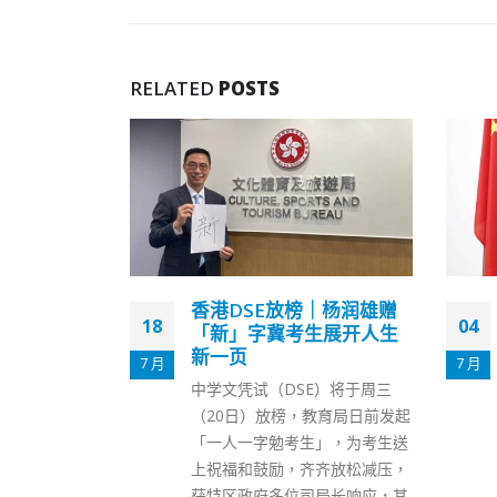
RELATED
POSTS
｜杨润雄赠
梁振英：诽谤打击警察的
04
18
生展开人生
执法力应制定诽谤法允警
方提诉
7 月
1 月
E）将于周三
全国政协副主席、前香港特首梁
教育局日前发起
振英今日（4日）在社交媒体表
」，为考生送
示，香港应该制定成文的诽谤
齐放松减压，
法，而且应该仿效台湾，将诽谤
局长响应，其
罪刑事化，应该取消诽谤案必须