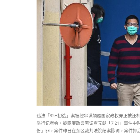
式
抹黑候
2023-12-18
2023-11-
向均羚：打破美西方政治破壞 積極投入
1210區議會選舉
2023-12-02
選舉日踴躍投票
2023-11-30
违法「35+初选」案被控串谋颠覆国家政权罪正被还
举行记者会，披露廉政公署调查元朗「7·21」事件
份」罪，案件昨日在东区裁判法院结案陈词，案件押后