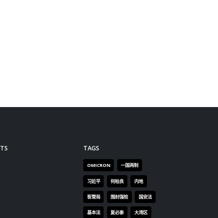
明。以上管控措施暂定3天，并
将根据疫情防控形势变化动态调
整。
read more
TS
TAGS
OMICRON
一国两制
习近平
何柏良
内地
医管局
围封强检
国安法
基本法
复必泰
大湾区