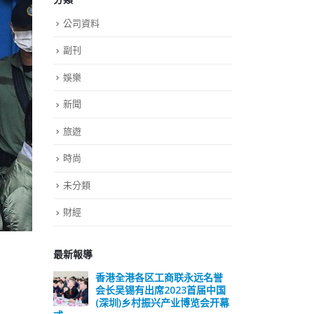
公司資料
副刊
娛樂
新聞
旅遊
時尚
未分類
財經
最新報導
远名誉
選舉日踴躍投票 文: 朱家健
香
届中国
会长
2023-11-30
览会开幕
(深