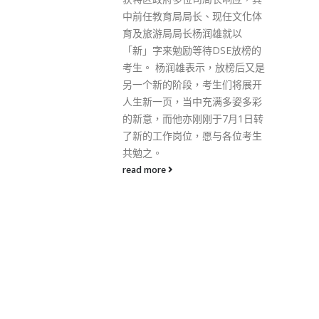
、现任文化体
由陪审团裁决的制度；同时，容
润雄就以
许政府部门例如警务处以及公职
待DSE放榜的
人员提诉，打官司费用由政府承
示，放榜后又是
担。 梁振英说，有不法分子制造
考生们将展开
和放大矛盾，激化部分人对警察
充满多姿多彩
的仇恨（例如散播太子站死人、
刚于7月1日转
新屋岭强奸等谣言），冲击警队
愿与各位考生
的公信力，袭击警察，欺凌警
眷，都是为了打击警察的执法能
力，令香港堕入无法无天无政府
状态，从而把香港变成反华反共
势力进入中国内地的桥头堡。 他
表示，香港社会要充分认识香港
在敌对势力眼中的战略价值，要
充分理解警察的职能和任务，要
知道我们为什么要全力撑警察。
梁振英又说，《苹果日报》迷惑
青年读者，蛊惑人心，是非法