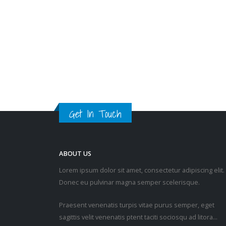
「占中」和黑暴两场政治运动中
的主要谣言生产基地和批发中
心，打击警察的图谋昭然若揭，
其心可诛。
read more
Get In Touch
ABOUT US
Lorem ipsum dolor sit amet, consectetur adipiscing elit.
Donec eu pulvinar magna semper scelerisque.
Praesent venenatis turpis vitae purus semper, eget
sagittis velit venenatis ptent taciti sociosqu ad litora…