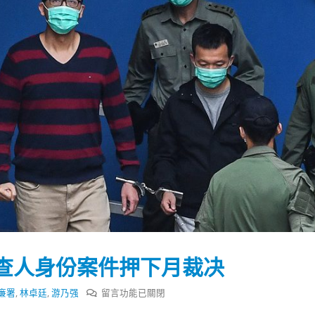
查人身份案件押下月裁决
踴躍投票 文: 朱家健
香港全港各区工商联永
会长吴锡有出席2023首
30
在
廉署
,
林卓廷
,
游乃强
留言功能已關閉
(深圳)乡村振兴产业博
〈林