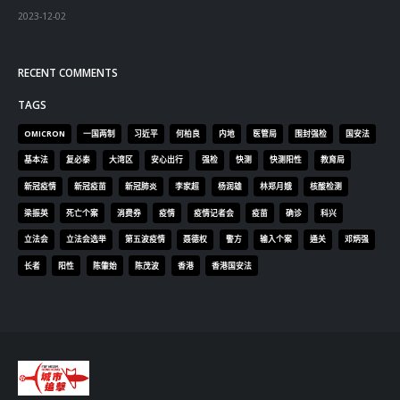
2023-12-02
RECENT COMMENTS
TAGS
OMICRON
一国两制
习近平
何柏良
内地
医管局
围封强检
国安法
基本法
复必泰
大湾区
安心出行
强检
快测
快测阳性
教育局
新冠疫情
新冠疫苗
新冠肺炎
李家超
杨润雄
林郑月娥
核酸检测
梁振英
死亡个案
消费券
疫情
疫情记者会
疫苗
确诊
科兴
立法会
立法会选举
第五波疫情
聂德权
警方
输入个案
通关
邓炳强
长者
阳性
陈肇始
陈茂波
香港
香港国安法