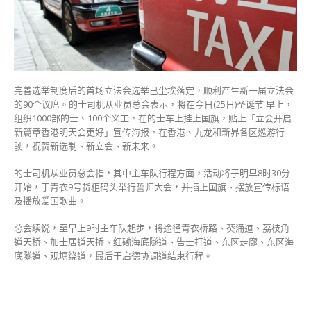
诞
节
早
上
挂
国
旗
完善选举制度后的首场立法会选举已尘埃落定，顺利产生新一届立法会
巡
的90个议席。的士司机从业员总会表示，将在今日(25日)圣诞节 早上，
游
组织1000部的士、100个义工，在的士车上挂上国旗，贴上「立会开启
祝
新篇章香港明天会更好」宣传海报，在香港、九龙和新界各区巡游行
贺
驶，祝贺新选制、新立会、新未来。
新
选
的士司机从业员总会指，其中主车队行程方面，活动将于明早8时30分
制
开始，于青衣9号货柜码头举行誓师大会，并插上国旗、摆放宣传标语
新
及播放爱国歌曲。
立
会
总会续说，至早上9时主车队起步，将途径青衣桥路、葵涌道、荔枝角
新
道天桥、加士居道天挢、红磡海底隧道、告士打道、东区走廊、东区海
未
底隧道、观塘绕道，最后于启德协调道结束行程。
来〉
中