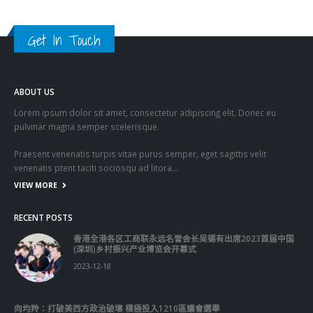
Get In Touch
ABOUT US
Lorem ipsum dolor sit amet, consectetur adipiscing elit. Donec eu
pulvinar magna semper scelerisque.
Praesent venenatis turpis vitae purus semper, eget sagittis velit
venenatis ptent taciti sociosqu ad litora…
VIEW MORE
RECENT POSTS
香港全港各区工商联永远名誉会长吴锡有出席2023首届中国
(深圳)乡村振兴产业博览会开幕式
2023-12-18
向均羚：打破美西方政治破壞 積極投入1210區議會選舉