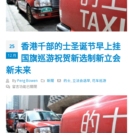
香港千部的士圣诞节早上挂
25
国旗巡游祝贺新选制新立会
12 月
新未来
By
Peng Bowen
新聞
的士
,
立法会选举
,
花车巡游
在
留言功能已關閉
〈香
港
千
部
的
士
圣