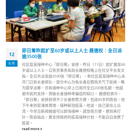
即日筹昨起扩至60岁或以上人士 聂德权：全日派
12
逾3500张
8 月
社区疫苗接种中心「即日筹」安排，昨日（11日）起扩展至60
岁或以上人士。公务员事务局局长聂德权晚上在社交平台发文
指，全日共派发逾3500张「即日筹」，有社区疫苗接种中心未
开门已有长者排队，部分中心为免长者在翳热天气下轮候，略
为提早派筹，亦有接种中心早上已用尽全日200张名额，他感
谢市民的支持，突破长者接种率偏低的缺口。 聂德权表示，
「即日筹」安排获得不少长者称赞方便，包括83岁的陈伯，他
下午来到官涌体育馆，接种新冠疫苗。他说，自己家住土瓜
湾，今早见新闻报道可以即场接种，感觉很方便，便到来打
针。陈伯指出，要支持政府的疫苗接种计划，不能白白浪费了
疫苗。
read more