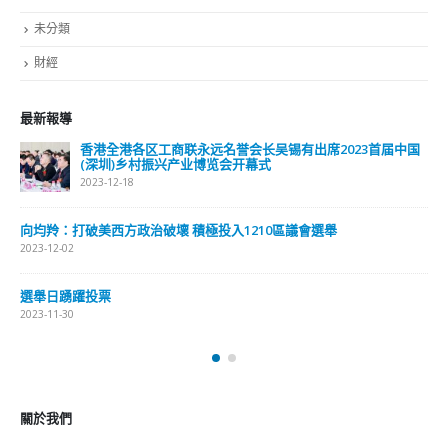
關於我們
關於這個網站
這裡是個適合自我介紹、推薦相關網站或在內容中納入工作經歷/工作人
員名單的地方。
Get In Touch
ABOUT US
Lorem ipsum dolor sit amet, consectetur adipiscing elit. Donec eu
pulvinar magna semper scelerisque.
Praesent venenatis turpis vitae purus semper, eget sagittis velit
venenatis ptent taciti sociosqu ad litora…
VIEW MORE
RECENT POSTS