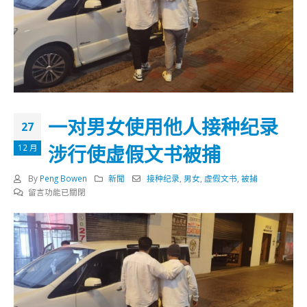
一对男女使用他人接种纪录
27
涉行使虚假文书被捕
12 月
By
Peng Bowen
新聞
接种纪录
,
男女
,
虚假文书
,
被捕
在
留言功能已關閉
〈一
对
男
女
使
用
他
人