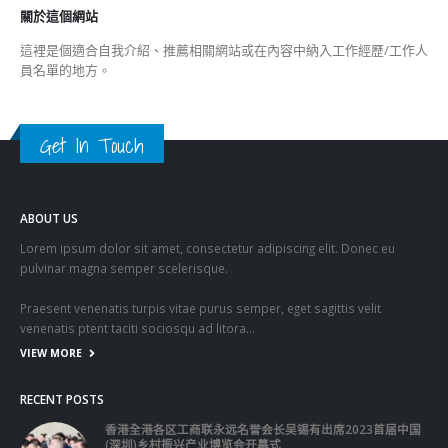
香港全港各区工商联永远名誉会长吴锡有出席2023首届中国
(深圳)乡村振兴产业博览会开幕式
2023-12-18
向均羚：打破美西方政治破壞 積極投入1210區議會選舉
2023-12-02
RECENT COMMENTS
TAGS
OMICRON
一国两制
习近平
何柏良
内地
医管局
围封强检
国安法
基本法
复必泰
大湾区
安心出行
强检
快测
快测阳性
教育局
新冠疫情
新冠疫苗
新冠肺炎
李家超
杨润雄
林郑月娥
核酸检测
梁振英
死亡个案
消费券
疫情
疫情记者会
疫苗
确诊
科兴
立法会
立法会选举
第五波疫情
聂德权
警方
输入个案
通关
邓炳强
长者
阳性
陈肇始
陈茂波
香港
香港国安法