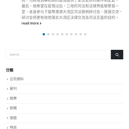
時尚
未分類
財經
最新報導
出席2023首届中国
選舉日踴躍投票 文: 朱家健
2023-11-30
抹黑候選人涉選舉舞弊 文: 朱家健
議會選舉
2023-11-30
香港公院探访明起无须预约一图睇清最
2023-01-31