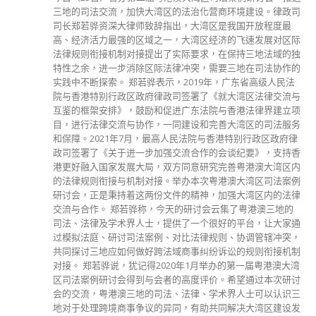
法治的概念。 郑若骅首先指出，《宪法》清晰订明国家的根
本制度以及国民的基本权利和义务，《宪法》与《基本法》和
「一国两制」有着密不可分的关系。全国人大作为最高的国家
权力机关，有权决定特别行政区的设立和其制度，并于1990年
4月4日按《宪法》通过《基本法》和作出设立香港特别行政区
的决定。《基本法》第一条清楚写出香港特区是中华人民共和
国不可分离的部分，因此，确立「一国」是实行「两制」的根
本。 郑若骅又说，《基本法》订明香港的原有法律，包括普
通法，予以保留，更同时保障法院独立进行审判，以及律政司
的刑事检控工作不受干涉。她又向学生举出例子解释国家安全
可分为传统安全和非传统安全，以及订立《香港国安法》和完
善选举制度对贯彻落实「一国两制」的重要性。 郑若骅强调
《香港国安法》堵塞了香港在维护国家安全方面的漏洞，有效
防范、制止和惩治危害国家安全的行为。她接着解释了《香港
国安法》下的域外效力和保释安排等法律事宜，以澄清社会上
部分人士对此的误解。她说，国家安全是以政治安全为根本，
完善选举制度确保了均衡有序的政治参与及更广泛的代表性，
让「一国两制」的实践得以行稳致远。 郑若骅在高峰会又提
到，曾经有意见指市民可以刻意作出一些违法行为以达成目
的，她强调遵守法律是法治精神的重要一环，违法行为在法律
上是绝不容许，呼吁年轻人要明辨是非，切勿以身试法。
read more