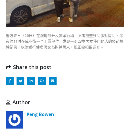
接
种
纪
录
涉
行
警方昨日（26日）在观塘展开反罪案行动，突击搜查多间派对房间，深
使
夜约11时在成业街一个工厦单位，发现一对23岁男女使用他人的疫苗接
虚
种纪录，以涉嫌行使虚假文书拘捕两人，现正被扣留调查。
假
文
书
Share this post
被
捕〉
中
Author
Peng Bowen