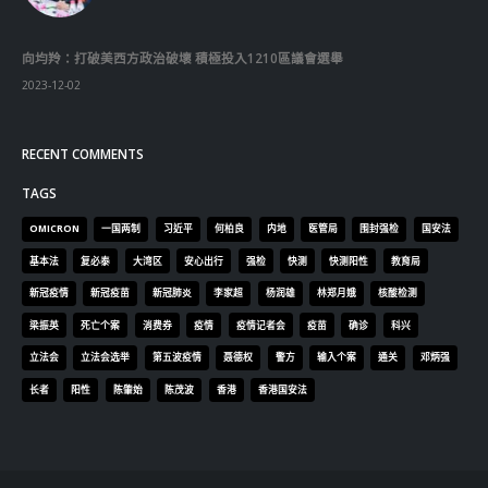
向均羚：打破美西方政治破壞 積極投入1210區議會選舉
2023-12-02
RECENT COMMENTS
TAGS
OMICRON
一国两制
习近平
何柏良
内地
医管局
围封强检
国安法
基本法
复必泰
大湾区
安心出行
强检
快测
快测阳性
教育局
新冠疫情
新冠疫苗
新冠肺炎
李家超
杨润雄
林郑月娥
核酸检测
梁振英
死亡个案
消费券
疫情
疫情记者会
疫苗
确诊
科兴
立法会
立法会选举
第五波疫情
聂德权
警方
输入个案
通关
邓炳强
长者
阳性
陈肇始
陈茂波
香港
香港国安法