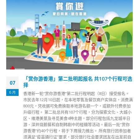
「赏你游香港」第二批明起报名 共107个行程可选
07
择
6 月
香港新一轮“赏你游香港”第二批行程明起（8日）接受报名。
市民去年12月10日起，在本地零售及餐饮商户实体店，消费满
800元，凭收据可免费换取本地游名额一个，或额外付费参加
升级行程。 第二批总共有107个行程，分为探索文化、大城小
区、维港美景及寻觅美食4种主题，部分行程包括九龙城半日
游、深井烧鹅餐和自制韩剧中的椪糖等活动。最后一批“赏你
游香港”约40个行程，将于下周接力推出。 所有旅行团参加者
须满足“疫苗通行证”要求，部分旅行社会要求团友在出发前自