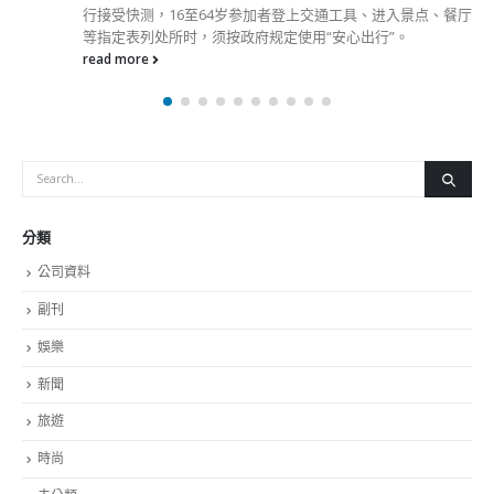
行接受快测，16至64岁参加者登上交通工具、进入景点、餐厅
等指定表列处所时，须按政府规定使用“安心出行”。
read more
分類
公司資料
副刊
娛樂
新聞
旅遊
時尚