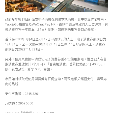
五
到
期
若
政府今年8月1日起派发电子消费券刺激本地消费，其中以支付宝香港、
未
Tap＆Go拍住赏及WeChat Pay HK，首轮申请及领取的人士要注意，有
使
关消费券将于本周五（31日）到期，如逾期未用将会自动失效。
用
将
首轮在2021年7月4日至7月17日申请登记的人士，电子消费券到期日为
失
12月31日，至于次轮在2021年7月18日至8月14日登记的人士，消费券
效〉
到期日为2022年1月31日。
中
另外，使用八达通申请登记电子消费券则不设使用期限，惟登记人在首
期消费券发放起计7个月内，「合资格消费」若累积总额少于4000元，
则不获发放第3期的1000元金额。
市民如对领取或使用消费券有任何查询，可致电相关储值支付工具营办
商的热线
支付宝香港：2245 3201
八达通：2969 5500
Tap & Go「拍住赏」：2888 0000