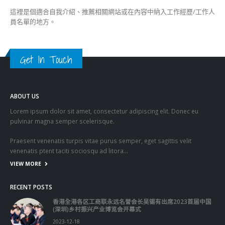
這裡是個適合自我介紹、推薦相關網站或在內容中納入工作經歷/工作人
員名單的地方。
Get In Touch
ABOUT US
Lorem ipsum dolor sit amet, consectetur adipiscing elit. Donec eu
pulvinar magna semper scelerisque.
Praesent venenatis turpis vitae purus semper, eget sagittis velit
venenatis ptent taciti sociosqu ad litora…
VIEW MORE
RECENT POSTS
香港全港各区工商联永远名誉会长吴锡有出席2023首届中国
(深圳)乡村振兴产业博览会开幕式
2023-12-18