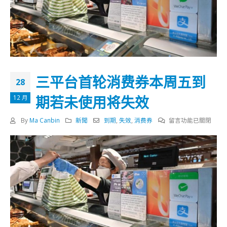
三平台首轮消费券本周五到
28
期若未使用将失效
12 月
在
By
Ma Canbin
新聞
到期
,
失效
,
消费券
留言功能已關閉
〈三
平
台
首
轮
消
费
券
本
周