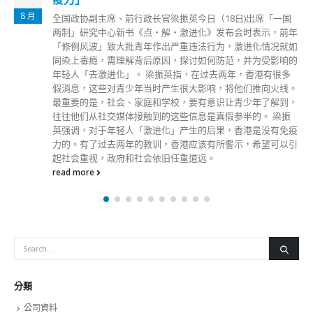
8 月
全国政协副主席、前行政长官梁振英今日（18日)出席「一国
两制」研究中心新书《点‧解‧激进化》发布会时表示，前年
「修例风波」致大批青年作出严重违法行为，激进化情况就如
同染上毒瘾，需理解背后原因，探讨如何防范，并为受影响的
年轻人「去激进化」。 梁振英指，在过去两年，香港有很多
假消息，这些对青少年当时产生很大影响，将他们推向火线。
最重要的是，社会、家庭和学校，要有意识让青少年了解到，
往往他们从社交媒体接触到的这些信息是真假参半的。 梁振
英强调，对于年轻人「激进化」产生的后果，香港是没有免疫
力的。有了过去两年的教训，香港应该有所警示，希望可以引
起社会重视，政府和社会依旧任重道远。
read more
分類
公司資料