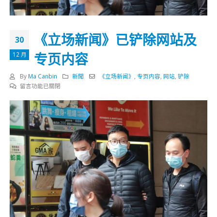
《立场新闻》已铲除网站及
30
专页内容
12 月
By
Ma Canbin
新聞
《立场新闻》
,
专页内容
,
网站
,
铲除
在
留言功能已關閉
〈《立
场
新
闻》
已
铲
除
网
站
及
专
页
内