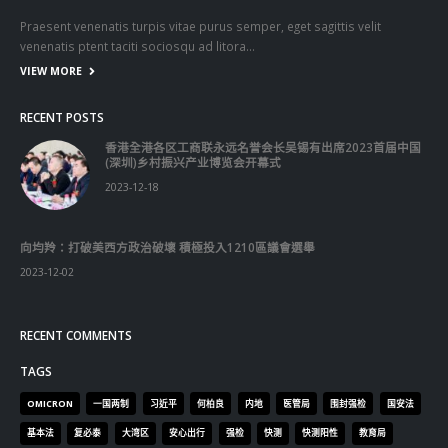
Praesent venenatis turpis vitae purus semper, eget sagittis velit
venenatis ptent taciti sociosqu ad litora…
VIEW MORE
RECENT POSTS
香港全港各区工商联永远名誉会长吴锡有出席2023首届中国
(深圳)乡村振兴产业博览会开幕式
2023-12-18
向均羚：打破美西方政治破壞 積極投入1210區議會選舉
2023-12-02
RECENT COMMENTS
TAGS
OMICRON
一国两制
习近平
何柏良
内地
医管局
围封强检
国安法
基本法
复必泰
大湾区
安心出行
强检
快测
快测阳性
教育局