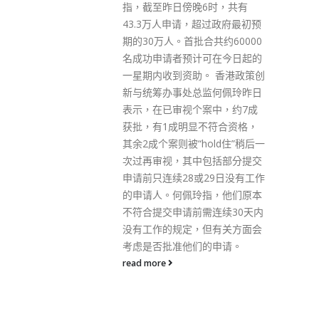
6时，共有
员」，于购物平台以点击购物推
超过政府最初预
高商家名气来赚取佣金。事主按
合共约60000
指示将约33万元存入对方指定的
可在今日起的
一个银行户口，以作平台购物之
。 香港政策创
用。其后事主与骗徒失去联络，
监何佩玲昨日
怀疑受骗遂报案。 警方经初步调
案中，约7成
查，将案件列「以欺骗手段取得
不符合资格，
财产」，交由深水埗警区刑事调
old住”稍后一
查队第二队，暂未有人被捕。警
包括部分提交
方再次呼吁市民，对于不明来历
29日没有工作
的短讯有任何怀疑，应致电「防
指，他们原本
骗易热线」18222。
需连续30天内
read more
但有关方面会
的申请。