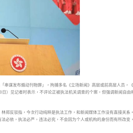
式
「新
選人涉選舉舞弊 文: 朱家健
2023-12-18
闻
30
自
向均羚：打破美西方政治破壞 積
由」
香港公院探访明起无须预约一
1210區議會選舉
不
图睇清最新安排
2023-12-02
是
2023-01-31
违
選舉日踴躍投票
法
2023-11-30
的
保
护
罩〉
条「串谋发布煽动刊物罪」，拘捕多名《立场新闻》高层或前高层人员，
中
30日）见记者时表示，不评论正被执法机关调查的个案，但强调新闻自由
，林郑反驳指，今次行动纯粹是执法工作，和新闻媒体工作没有直接关系
有法必依，执法必严，违法必究，不会因为个人或机构的身份而有所改变