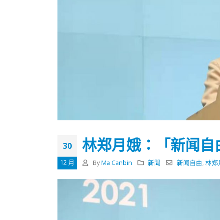
林郑月娥：「新闻自
30
12 月
By
Ma Canbin
新聞
新闻自由
,
林郑
香港全港各区工商联永远名誉
選舉日
会长吴锡有出席2023首届中国
2023-11-
(深圳)乡村振兴产业博览会开幕