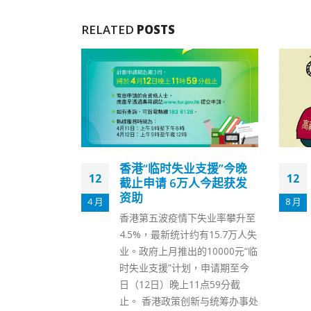
RELATED
POSTS
支援”今晚
香港男子堕刷单骗局失约
12
31
人今起获发
33万深水埗警区跟进案件
8 月
3 月
「刷单赚佣」骗案屡禁不止，再
失业率攀升至
有苦主堕入骗局痛失钱财。警方
有15.7万人失
昨日（11日）接获一名44岁本地
10000元“临
男子报案，怀疑误堕刷单骗案，
，申请期至今
涉案金额约33万元。 男事主早
1点59分截
前透过社交平台回应陌生人发出
新与统筹办事处
的招聘信息，应聘为「网上刷单