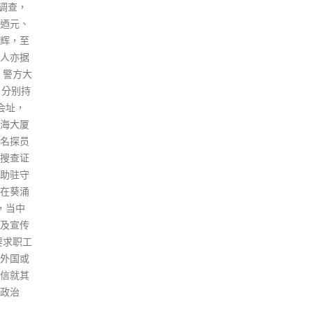
为主题举办法律论坛。行政长官
今日 
港开电
林郑月娥在致辞时指出，自己在
两地
放，令
政府工作超过40年，可以说落实
应邀
中国共
香港国安法的效率前所未见，香
集团
政协副主
港国安法颁布的10日之内，已经
共建
召集人
完成重点工作。《香港国安法》
设粤
党百年
顺利落地实施，香港特区维护国
亲自
的艰辛
家安全机构依法成立并顺利运
大湾
现中华
行，有力惩治危害国家安全的违
劲的
人大常委
法犯罪活动，实现由乱转治的转
大湾
醒年
折，保持大局稳定。 林郑说，要
显。
成立
彻底维护国家安全，必须全面领
考：
题材的
会总体国家安全观，全方位将每
自信
党初期
一个观念落到实处。香港特区在
中华
时已经发
维护国家安全工作上仍属初阶，
区拥
的世界第
须认清目前形势依然严峻复杂。
產，
中国在
《香港国安法》实施仍然面对不
级非
的景
少挑战，尤其是外围政治局势波
12
国向世
动大，围堵中国的外部势力仍会
艺、
。 据