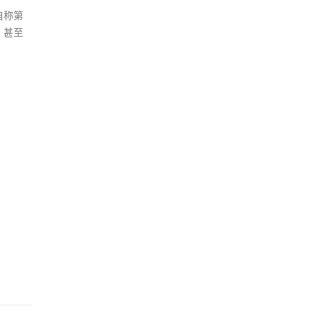
自称第
，甚至