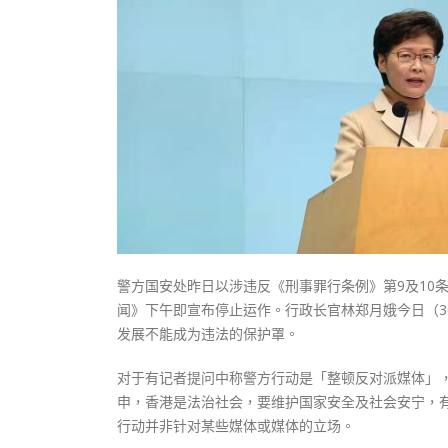
式
抹黑候
2023-12-18
2023-11-
向均羚：打破美西方政治破壞 積極投入
1210區議會選舉
2023-12-02
選舉日踴躍投票
2023-11-30
警方国安处昨日以涉违反《刑事罪行条例》第9及10
闻》下午即宣布停止运作。行政长官林郑月娥今日（
发展不能成为违法的保护罩。
对于有记者提问中称警方行动是「整顿反对派媒体」
申，香港是法治社会，要维护国家安全及社会安宁，
行动并非针对某些媒体或媒体的立场。