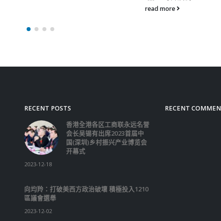
read more
悉，《觉醒年代》由张永
演，于和伟、张桐等领衔
制作严谨、表达创新，展
文化运动到中国共产党建
期革命者的真实历程。该
党史题材电视剧的多项纪
于第27届上海电视节白
得包括最佳编剧（原创）
佳导演奖、最佳男主角奖
多项提名。 资料来源：
read more