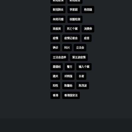
展，
TS
TAGS
重要
OMICRON
一国两制
新局
济衰
习近平
何柏良
内地
代变
医管局
围封强检
国安法
窗口
基本法
复必泰
大湾区
挑战
养文
安心出行
强检
快测
内升
快测阳性
教育局
毛超
新冠疫情
新冠疫苗
肩，
技的
新冠肺炎
李家超
杨润雄
大湾
林郑月娥
核酸检测
read
梁振英
死亡个案
消费券
疫情
疫情记者会
疫苗
确诊
科兴
立法会
立法会选举
第五波疫情