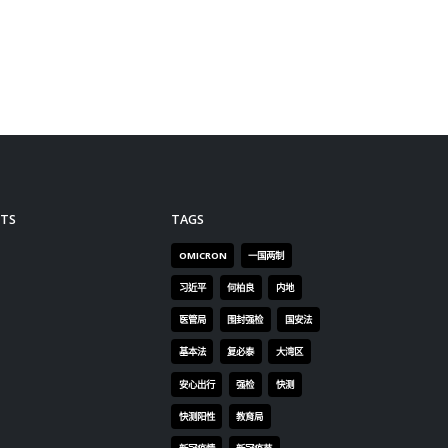
不断冒起，本地激进滋事分子和
粤剧
新导
鼓吹恐怖主义的地下组织蠢蠢欲
列入
主演，
动。 林郑寄语下届政府须进一步
產名
现从新
提高管治团队的政治意识、国安
文化
立的早
意识、大局观及不畏斗争的精
亲。
剧打破
神。她强调，祖国永远是香港最
合。
录，更
坚强的后盾，经香港国安法制定
力，
玉兰奖获
的维护国家安全法律和执行机
创新
奖、最
制，充分体现中央对特区官员的
机，
在内的
高度信任。我们捍卫的是国家主
其他
点新闻
权、安全和领土完整，维护的是
限可
全国人民的福祉，执行的是一部
技企
全国性的法律，因此执行香港国
意、
安法的所有特区政府官员须不负
新的
国家、不负人民。
引领
read more
区文
这片
种文