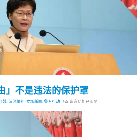
由」不是违法的保护罩
在
月娥
,
法治精神
,
立场新闻
,
警方行动
留言功能已關閉
〈林
郑
踴躍投票 文: 朱家健
香港全港各区工商联永
月
会长吴锡有出席2023首
30
娥：
(深圳)乡村振兴产业博