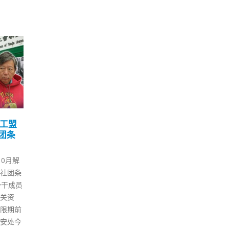
港首
林郑月娥：鼓吹恐怖主义
毛
28
21
本播放
地下组织蠢蠢欲动下届政
彩
府须提高管治团队国安意
融
5 月
9 月
0周
识
毛超
有线宽
今日（28日）是《全国人民代表
经济
行「庆祝
大会关于建立健全香港特别行政
步提
优秀电
区维护国家安全的法律制度和执
力，
映
行机制的决定》通过2周年的重
日益
》于今
要日子，律政司以「兴邦定国」
区财
半在有