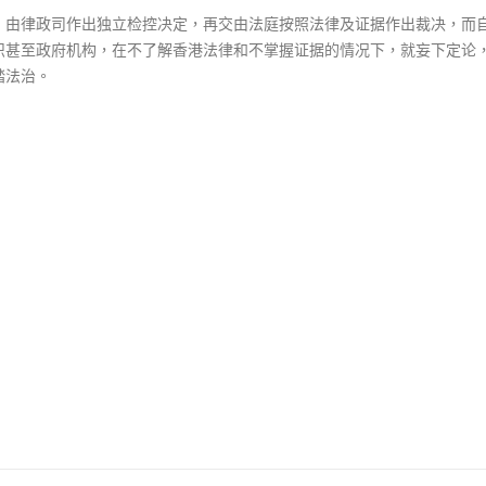
，由律政司作出独立检控决定，再交由法庭按照法律及证据作出裁决，而
织甚至政府机构，在不了解香港法律和不掌握证据的情况下，就妄下定论
踏法治。