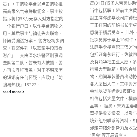
晨(31日)将多人带署协助调查，
线综合娱乐台和77台香
当中包括职工盟前主席黄迺元、
视，以普通话原声足本播
副主席邓建华及司库钟松辉，至
全港观众清晰了解及认识
于正在囚的前秘书长李卓人亦据
产党的建党历史。 全国
悉将于稍后受查。 此外，警方大
席、香港再出发大联盟总
批探员亦于早上10时许，分别持
梁振英在致辞时提到，建
法庭手令搜查职工盟3个会址，
来，回顾民族觉醒和建党
包括旺角永旺行、佐敦四海大厦
历程十分必要，有助于实
及葵涌华福工业大厦，多名探员
民族的伟大复兴。 全国
携带大型胶箱，到各会址搜查证
会委员谭耀宗表示，《觉
物，期间军装警员出动协助驻守
代》是为庆祝中国共产党
各大厦出入口。其中警方在葵涌
100周年的重大革命历史
会址以货车运走3板证物，当中
电视剧。他指，共产党建
相信包括大量文件、横额及宣传
只有50几名党员，到现
品等。 据悉，警方主要要求职工
展成为拥有9500万党员
盟提供收支情况，以及与外国或
一大执政党。100年前，
境外组织联系等资料，相信就其
世界上是一派衰败、凋零
涉嫌勾结外部势力及收受政治
象，100年后的今天，中
“黑金”等开展调查。
界展现的是一片欣欣向荣