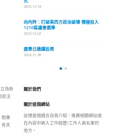
式
抹黑候選人涉選舉舞弊 文: 朱家健
2023-12-18
2023-11-30
極投入
向均羚：打破
香港公院探访明起无须预约一
1210區議會
图睇清最新安排
2023-12-02
2023-01-31
選舉日踴躍投
2023-11-30
關於我們
關於這個網站
《立场新
和民主
這裡是個適合自我介紹、推薦相關網站或
在內容中納入工作經歷/工作人員名單的
地方。
。她重
，有关