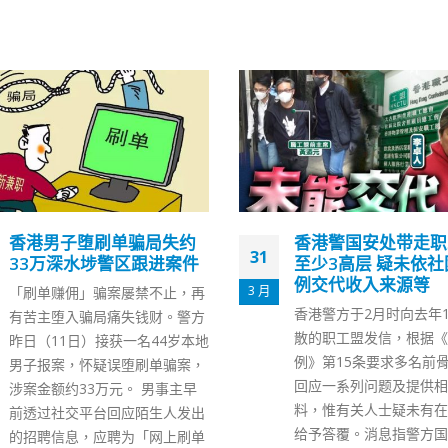
香港警国安处带走职工盟
《觉醒年代》今起全
12
至少3高层 疑未依社团条
播每晚8点半原声足
例交代收入来源等
7 月
为庆祝中国共产党成立10
香港警方于2月时向去年10月解
年，香港再出发大联盟及
散的职工盟发信，根据《社团条
频集团今日（12日）举
例》第15条要求多名前骨干成员
中国共产党成立100周年
回应一系列问题及提供相关资
视剧展播《觉醒年代》首
料，惟有关人士疑未有在限期前
会」。据悉，《觉醒年代
给予答覆。消息指警方国安处今
日起逢星期一至五晚8时