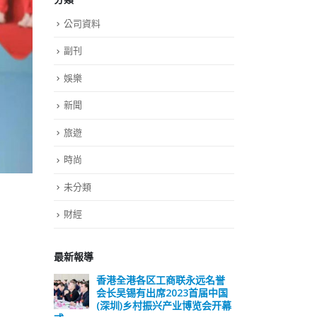
公司資料
副刊
娛樂
新聞
旅遊
時尚
未分類
財經
最新報導
远名誉
選舉日踴躍投票 文: 朱家健
香
届中国
会长
2023-11-30
览会开幕
(深