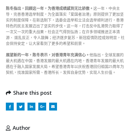
陈冬指出，回顾这一年，为香港成绩感到无比骄傲。
这一年，中央主
导，完善香港选举制度，为全面落实「爱国者治港」原则提供了更加坚
实的制度保障。在新选制下，选委会选举和立法会选举顺利进行，香港
特色的民主发展迈出了坚实的步伐。这一年，打击反中乱港势力取得了
一次又一次的重大战果，社会正气得到弘扬；在许多领域推进正本清
源、 拨乱反正，令人鼓舞；经济逐步复苏，新冠疫情防控成效明显，社
会保持安定，让大家看到了更多的希望和前景。
展望新的一年，陈冬表示，对香港青年充满信心。
他指出，全球发展的
最大机遇在中国，香港发展的最大机遇在内地，香港青年发展的最大机
遇在于融入国家发展大局。希望香港青年以庆祝香港回归祖国25周年为
契机，找准国家所需、香港所长，发挥自身优势，实现人生价值。
Share this post
Author