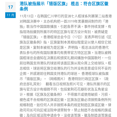
香港新增3436宗确诊 输入占254宗 多30人疑染
18
BA.4或5 再添888名师生检测阳性
7 月
https://www.fonfmedia.com/wp-
content/uploads/2022/07/f5d156a126815d1c51fa602dfc89
753b.mp4 香港第5波新冠肺炎疫情反覆，卫生署卫生防护中
心传染病处主任张竹君公布，本港今日(18日)新增3,436宗确诊
个案，当中254宗属输入病例，其余3,182人均为本地感染；另
多3名患者离世，涉及2男1女，年龄介乎58至101岁，他们均
非院舍院友，其中2人已打3剂新冠疫苗，1人则打2针。 再有
82人怀疑感染Omicron BA.2.12.1变种病毒，其中44人源头不
明；另多30宗BA.4或BA.5疑似个案，当中22宗无源头。昨日有
4间安老院舍及1间残疾院舍出现个案。 张竹君表示，香港过
去数天录得888宗学校呈报病例，涉及548间学校，当中751名
学生及137名职员，其中仅202宗个案是今日采样。另有8间学
校有班别出现多宗病例须停课一周，当中包括大埔港九街坊妇
女会孙方中小学，有2个班各出现3宗个案。 张竹君指出，在
888宗个案中，有202宗采样日期为今日，另有287宗是昨日
(17日)，其余病例则属较早发现，故过去数天每日有约200宗
学校呈报个案。至于个别班别须停课的学校，包括西营盘圣类
斯中学1D级29名学生中有4人确诊；坪洲圣家学校1E班9人有3
人中招；马头涌香港培道小学幼稚园30人的K2A班，有2名学
生、2名教师确诊；北角苏浙小学K1H下午班有19名学生，同