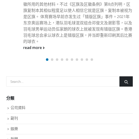
样有2名学生、2名教师确诊；湾仔玫瑰岗学校6A班，18名学
生中有4人确诊；大埔港九街坊妇女会孙方中小学有2个班停
课，4C班30人有3人染疫、6C班24人则有3人确诊；西贡中国
基督教播道会茵怡幼儿学校N1班有32人，3人中招；西贡威灵
顿教育机构张沛松纪念中学3A班，35名学生当中有4人确诊。
至于早前有校巴司机确诊的九龙塘国际英文幼稚园，该司机所
驾驶的18号巴士已有学生、老师确诊。防护中心今日再发现，
该巴士的早班再多4名学生染疫，其余学生需要检疫，截至目
前该巴士群组累计13人染疫，其中上午班有4名学生，下午班
则有9人确诊。 同校有1个班别早前有2名确诊学生曾乘搭同一
巴士，2人同班另有1名学生同样确诊，故该班别需要停课；另
一个班别早前有1名教师曾乘搭该巴士，同班亦有2名学生染
疫。校方目前已停止涉事巴士的运作，并更换为巴士线，由于
班级或有传播，防护中心已建议当中2班停课，但称「不希望
贸贸然停全间学校的课」，亦不希望真的涉及传播。 医院管
理局总行政经理(综合临床服务)李立业表示，北区医院内科男
病房再有3名员工确诊，为2名护士及1名到房工作的抽血员，
他们情况稳定，但该群组有1名病人反覆检测后没有确诊，属
残余病毒，故累计总数是4名病人及6员工中招。而香港佛教医
院纾缓治疗科病房亦新增3名女病人染疫，她们年龄介乎85至
95岁，情况稳定，共有13名病人及5名员工确诊。 张竹君公
布，再多3名新冠患者离世，第5波疫情共有9,227宗死亡个