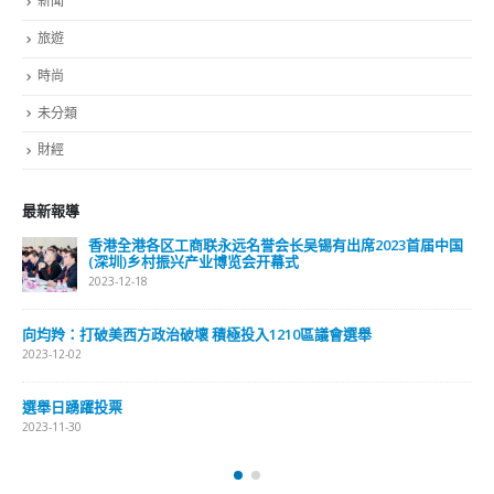
案。 李立业表示，新增的死亡个案包括1男2女，年龄介乎58
至101岁，均非来自院舍，2人已打3针疫苗、1人已打2针。 当
中一名60岁女死者，本身患肾衰竭要“洗肚”本月11日在家晕
倒，被送往仁济医院急症室，经抢救后恢复心跳并入院治疗，
情况一直不稳，至前日(16日)出现持续脑痫，翌日(17日)凌晨
离世，死者5日前快测确诊，因有明显心肌梗塞，故死亡与新
冠没有直接关系。 另一名58岁男死者，本身患有糖尿病，前
晚到屯门医院急症室，当时有喉咙痛、气促、血压低及心肌梗
塞，快测未确诊，当日同时做核酸核测确诊，CT值是27.8，相
信感染来至社区。他入住病房后须打强心针及以心脏导管治
疗，惟情况一直转差，曾休克需使用人工心肺，直至昨日凌晨
离世。而101岁女死者，本身有高血压，本月12日到玛丽医院
到急症室求医，当时气促、发烧、血含氧量下降及出现肺花，
入院后情况一直转差，至昨日下午离世。
read more
分類