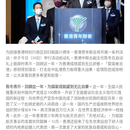
力
取
得
重
大
战
果
社
为迎接香港特别行政区回归祖国25周年，香港青年联会将开展一系列活
会
动，并于今日（30日）举行活动启动礼。香港中联办副主任陈冬在启动
正
礼上致辞时表示，回顾这一年，为香港成绩感到无比骄傲。「爱国者治
气
港」原则得到落实，打击反中乱港势力取得重大战果，疫情防控成效明
得
显，让大家看到更多希望和前景。
到
弘
陈冬表示，回顾这一年，为国家成就感到无比自豪。
这一年，全国人民
扬〉
隆重庆祝中国共产党成立100周年，开启了全面建设社会主义现代化强
中
国的新征程，向世界庄严宣告中国完成了消除绝对贫困的艰巨任务，创
造了又一个彪炳史册的人间奇迹。这一年，国内生产总值按照世界经合
组织预计增长8.1%，再次突破百万亿大关，在世界主要经济体中一枝独
秀。此外，这一年香港青少年两次与航天员进行「天地对话」，为祖国
航天事业的发展欢欣鼓舞。12月，香港还迎来了在东京奥运创下骄人佳
绩的内地奥运健儿代表团，再一次激发了大家的民族自豪感和自信心。