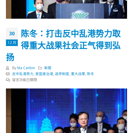
陈冬：打击反中乱港势力取
30
得重大战果社会正气得到弘
12 月
扬
By
Ma Canbin
新聞
反中乱港势力
,
爱国者治港
,
选举制度
,
重大战果
,
陈冬
在
留言功能已關閉
〈陈
冬：
打
击
反
中
乱
港
势