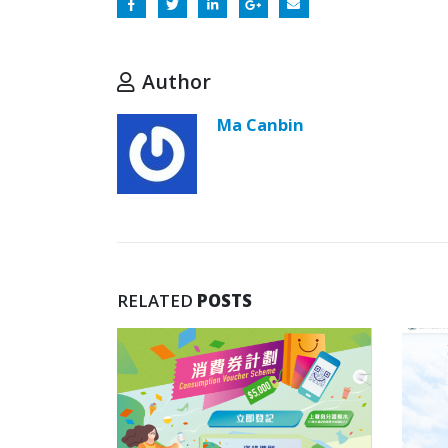
Author
Ma Canbin
RELATED
POSTS