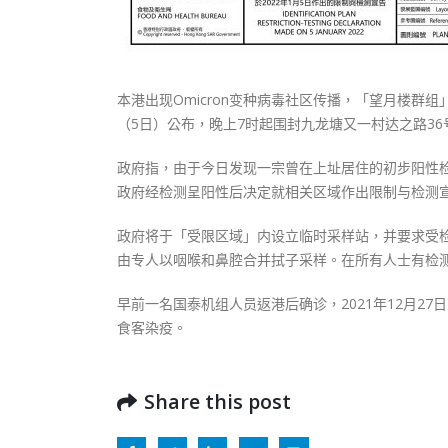
本港出现Omicron变种病毒社区传播，「望月楼群
（5日）公布，晚上7时起围封九龙塘又一村达之路3
政府指，由于今日发现一宗曾在上址居住的初步阳性
政府经检测呈阳性后决定就相关区域作出限制与检测
政府将于「受限区域」内设立临时采样站，并要求受
由专人以咽喉和鼻腔合并拭子采样。在所有人士有检
早前一名国泰机组人员返港后确诊，2021年12月2
食客染疫。
Share this post