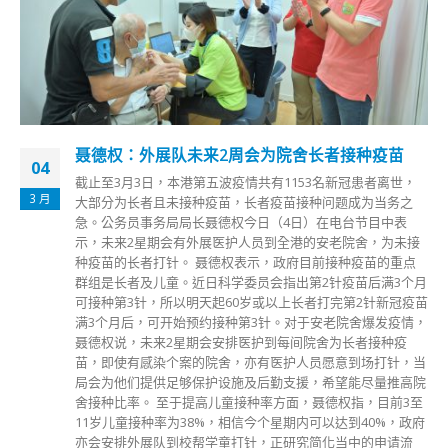
聂德权：外展队未来2周会为院舍长者接种疫苗
04
截止至3月3日，本港第五波疫情共有1153名新冠患者离世，
3 月
大部分为长者且未接种疫苗，长者疫苗接种问题成为当务之
急。公务员事务局局长聂德权今日（4日）在电台节目中表
示，未来2星期会有外展医护人员到全港的安老院舍，为未接
种疫苗的长者打针。 聂德权表示，政府目前接种疫苗的重点
群组是长者及儿童。近日科学委员会指出第2针疫苗后满3个月
可接种第3针，所以明天起60岁或以上长者打完第2针新冠疫苗
满3个月后，可开始预约接种第3针。对于安老院舍爆发疫情，
聂德权说，未来2星期会安排医护到每间院舍为长者接种疫
苗，即使有感染个案的院舍，亦有医护人员愿意到场打针，当
局会为他们提供足够保护设施及后勤支援，希望能尽量推高院
舍接种比率。 至于提高儿童接种率方面，聂德权指，目前3至
11岁儿童接种率为38%，相信今个星期内可以达到40%，政府
亦会安排外展队到校帮学童打针，正研究简化当中的申请流