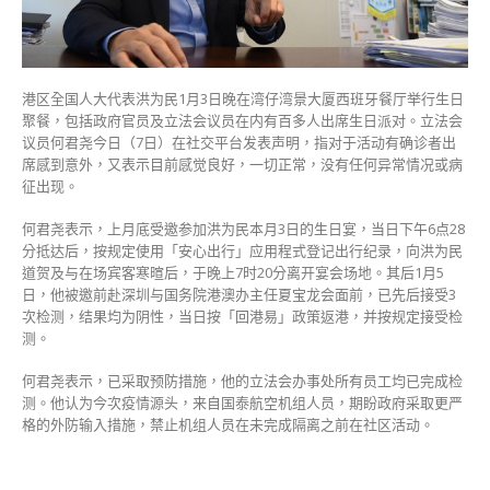
次
检
测
均
为
港区全国人大代表洪为民1月3日晚在湾仔湾景大厦西班牙餐厅举行生日
阴
聚餐，包括政府官员及立法会议员在内有百多人出席生日派对。立法会
性
议员何君尧今日（7日）在社交平台发表声明，指对于活动有确诊者出
目
席感到意外，又表示目前感觉良好，一切正常，没有任何异常情况或病
前
征出现。
感
觉
何君尧表示，上月底受邀参加洪为民本月3日的生日宴，当日下午6点28
良
分抵达后，按规定使用「安心出行」应用程式登记出行纪录，向洪为民
好〉
道贺及与在场宾客寒暄后，于晚上7时20分离开宴会场地。其后1月5
中
日，他被邀前赴深圳与国务院港澳办主任夏宝龙会面前，已先后接受3
次检测，结果均为阴性，当日按「回港易」政策返港，并按规定接受检
测。
何君尧表示，已采取预防措施，他的立法会办事处所有员工均已完成检
测。他认为今次疫情源头，来自国泰航空机组人员，期盼政府采取更严
格的外防输入措施，禁止机组人员在未完成隔离之前在社区活动。