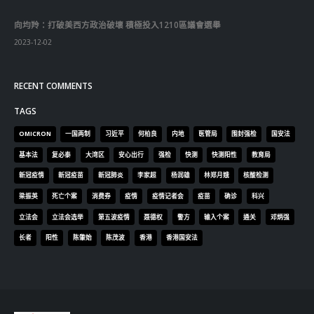
向均羚：打破美西方政治破壞 積極投入1210區議會選舉
2023-12-02
RECENT COMMENTS
TAGS
OMICRON
一国两制
习近平
何柏良
内地
医管局
围封强检
国安法
基本法
复必泰
大湾区
安心出行
强检
快测
快测阳性
教育局
新冠疫情
新冠疫苗
新冠肺炎
李家超
杨润雄
林郑月娥
核酸检测
梁振英
死亡个案
消费券
疫情
疫情记者会
疫苗
确诊
科兴
立法会
立法会选举
第五波疫情
聂德权
警方
输入个案
通关
邓炳强
长者
阳性
陈肇始
陈茂波
香港
香港国安法