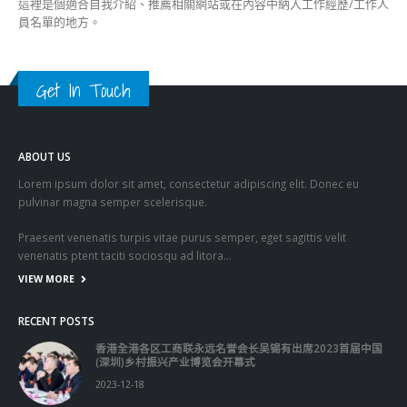
這裡是個適合自我介紹、推薦相關網站或在內容中納入工作經歷/工作人
員名單的地方。
Get In Touch
ABOUT US
Lorem ipsum dolor sit amet, consectetur adipiscing elit. Donec eu
pulvinar magna semper scelerisque.
Praesent venenatis turpis vitae purus semper, eget sagittis velit
venenatis ptent taciti sociosqu ad litora…
VIEW MORE
RECENT POSTS
香港全港各区工商联永远名誉会长吴锡有出席2023首届中国
(深圳)乡村振兴产业博览会开幕式
2023-12-18