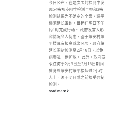
关科目暂未有已送审的教科书。
围封检测中发
有传媒近日报道，有出版社向学
检测个案和3宗
校发放公民科样本书，但最后收
的个案，耀平
到紧急通知需要收回书本。教育
标在明日下午
局昨日（24日）表示，上述情况
 政府发言人形
乃是个别出版社违反要求，对此
鉴于耀安村耀
事深感遗憾，已经要求相关出版
风险，政府将
社立即收回样本书，并会严肃跟
月18日，以免
进，要求有关出版社杜绝同类事
 此外，政府要
件再次发生。 教育局表示，早前
2月16日期间
已通知出版社有关公民科教科书
楼超过2小时
评审结果，出版社须跟进课本评
之前接受强制
审报告中的建议作出修订，然后
交予课本评审小组作覆检，此
外，当局早已向有关出版社清楚
说明现阶段严禁以任何形式向外
展示教科书的内容，直至覆检工
作完成。 对于有人指出当局押后
公布「适用书目表」内公民科教