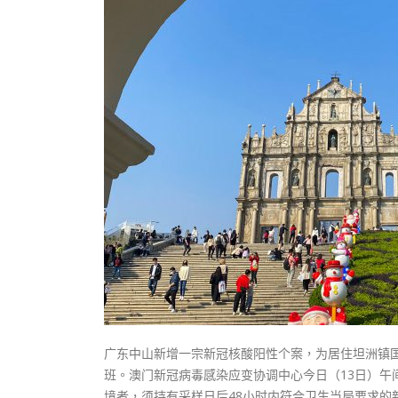
式
抹黑候
2023-12-18
2023-11-
向均羚：打破美西方政治破壞 積極投入
1210區議會選舉
2023-12-02
選舉日踴躍投票
2023-11-30
广东中山新增一宗新冠核酸阳性个案，为居住坦洲镇
班。澳门新冠病毒感染应变协调中心今日（13日）午
境者，须持有采样日后48小时内符合卫生当局要求的