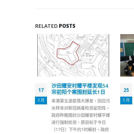
RELATED
POSTS
楼发现54
出版社违规发放公民科样
25
05
封延长1日
本书 香港教育局勒令回收
待覆检完成
5 月
1 月
爆发，因应污
教育局优化高中四个核心科目，
检测呈阳性，
其中公民与社会发展科(公民科)
耀安村耀平楼
取代原有的通识教育科(通识
目标于今日
科)，于本学年中四推行，但相
1时解封。政府