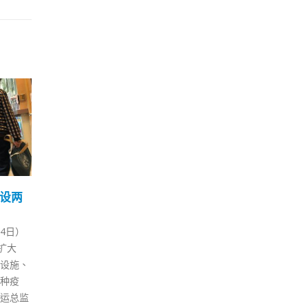
券今发
香港海洋公园拟捐大熊猫
配合
22
04
安安遗体作科学或保育研
倡
究
踪
7 月
1 月
游发展
海洋公园大熊猫安安昨日接受安
疫苗
」餐饮
乐死离世，享年35岁。海洋公园
进入
，一连6
公司主席庞建贻今日（22日）表
下场
价现金
示，安安在1999年来港后，已经
新冠
港元及