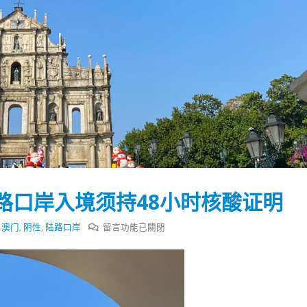
路口岸入境须持48小时核酸证明
在
,
澳门
,
阴性
,
陆路口岸
留言功能已關閉
〈澳
门
踴躍投票 文: 朱家健
香港全港各区工商联永
防
会长吴锡有出席2023首
30
疫
(深圳)乡村振兴产业博