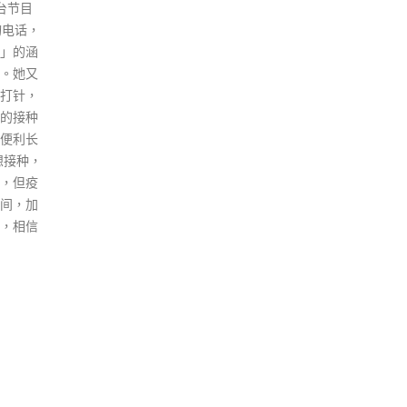
成为海洋公园的重要标志，让香
联副
港元及
港人了解大熊猫的生活及保育，
配合
现金券
感谢安安带给香港美好回忆。他
手机
及商户
透露，海洋公园正与特区政府及
密切
包括如
中国大熊猫保护研究中心商讨安
表示
个连锁
安的后事处理，考虑将安安遗体
让市
日起至
捐赠作科学或保育研究，园方会
份及
10时开
在相关展区摆放纪念册，以供市
机号
次计划的
民悼念。 庞建贻在电台节目指，
追踪
，故有意
安安过去曾出现高血压、关节炎
行」
登记
等健康问题，又曾接受青光眼治
如收
现金券需
疗手术，安安的身体在过去几个
出行
前使用。
星期转差，由星期日（17日）起
辨。
骤： 登
完全停止食固体食物，活动量大
全球
此前往）
幅减少，园方最终作出安乐死的
播速
0元或
安排。
波疫
及兑换地
感染
read more
」 输入
触，
ce账户
密切
你食」优