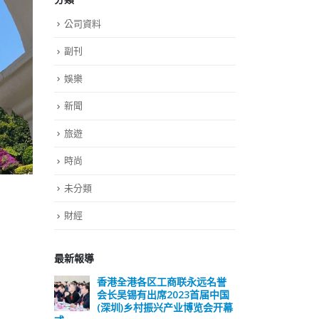
公司資料
副刊
娛樂
新聞
旅遊
時尚
未分類
財經
最新報導
远名誉
選舉日踴躍投票 文: 朱家健
香
届中国
会长
2023-11-30
览会开幕
(深