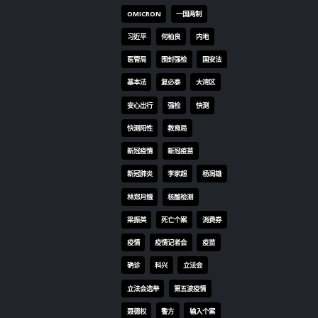
OMICRON
一国两制
习近平
何柏良
内地
医管局
围封强检
国安法
基本法
复必泰
大湾区
安心出行
强检
快测
快测阳性
教育局
新冠疫情
新冠疫苗
新冠肺炎
李家超
杨润雄
林郑月娥
核酸检测
梁振英
死亡个案
消费券
疫情
疫情记者会
疫苗
确诊
科兴
立法会
立法会选举
第五波疫情
聂德权
警方
输入个案