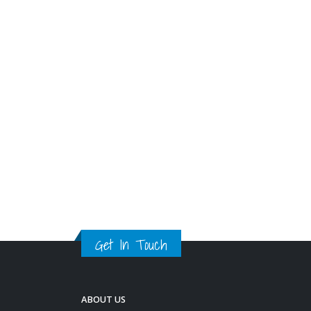
科书的资料，教育局澄清，从无
计划于5月23日公布相关资料，
并不存在所谓「押后公布」的说
法。另外，局方表示，已经压缩
教科书的评审时间，会配合公民
科课程的推行时间，预计6月会
将通过评审的公民科教科书的资
料，上载至「适用书目表」，供
学校为下学年选书时参考。
read more
Get In Touch
ABOUT US