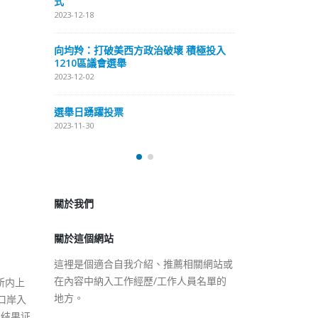
式
抹黑候選人涉選舉舞弊 文: 朱家健
2023-12-18
2023-11-30
極投入
向均羚：打破
香港公院探访明起无须预约一
1210區議會
图睇清最新安排
2023-12-02
2023-01-31
選舉日踴躍投
2023-11-30
關於我們
關於這個網站
這裡是個適合自我介紹、推薦相關網站或
在內容中納入工作經歷/工作人員名單的
地方。
所内上
口岸入
性结果证