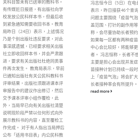
冯志恒今日（5日）在电台节目
200港元，买到原价200
表示，昨日接获46个查询电话，
400港元的现金券。餐饮
问题主要围绕「疫苗气泡」的涵
适用于本地逾800间餐厅
盖范围、打针的副作用等。她又
（点此查看参与商户），
称，会尽量协助长者预约打针，
大家乐、美心及太兴等多
如果每一区都有两种疫苗的接种
快餐品牌。现金券将由今
中心会比较好，将能够更便利长
7月13日、逢星期四早上
者。 冯志恒称，长者不想接种，
始作网上发售。 由于今
主要是担心会出现并发症，但疫
合作伙伴为OpenRice
苗接种计划已持续一段时间，加
购买现金券的人士，要先
上「疫苗气泡」将会扩大，相信
OpenRice账户。相关
长者接种率会有所提升。
于2022年8月10日或之
「赏你食」现金券购买步
read more
入OpenRice网站（点
选择现金劵种类（港币20
400元） 选定心仪商户
点，然后点击「立即购买
手机号码以登入OpenRi
或作首次登记 选取「赏