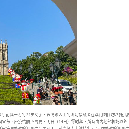
式
升
選人涉選舉舞弊 文: 朱家健
2023-12-18
级
30
明
向均羚：打破美西方政治破壞 積
起
香港公院探访明起无须预约一
1210區議會選舉
陆
图睇清最新安排
2023-12-02
路
2023-01-31
口
選舉日踴躍投票
岸
2023-11-30
入
境
须
持
48
小
时
核
酸
国际花城一期的24岁女子，该确诊人士的密切接触者在澳门凼仔坊众托儿
证
间宣布，应疫情防控需要，明日（14日）零时起，所有由内地经机场以外
明〉
新冠病毒核酸检测阴性结果证明。对离境人士维持出示7天内核酸检测阴