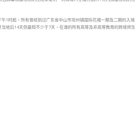
中
下午1时起，所有曾经到过广东省中山市坦州镇国际花城一期及二期的入境
当地后14天但最短不少于7天，在澳的所有高等及非高等教育的跨境师