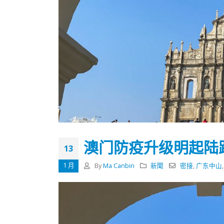
澳门防疫升级明起陆
13
1 月
By
Ma Canbin
新聞
密接
,
广东中山
香港全港各区工商联永远名誉
選舉日
会长吴锡有出席2023首届中国
2023-11-
(深圳)乡村振兴产业博览会开幕