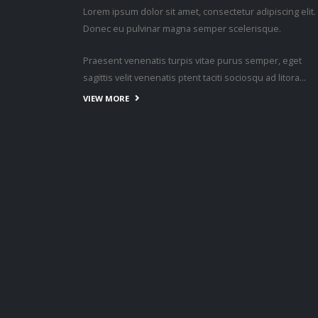
Lorem ipsum dolor sit amet, consectetur adipiscing elit.
Donec eu pulvinar magna semper scelerisque.
Praesent venenatis turpis vitae purus semper, eget
sagittis velit venenatis ptent taciti sociosqu ad litora…
VIEW MORE