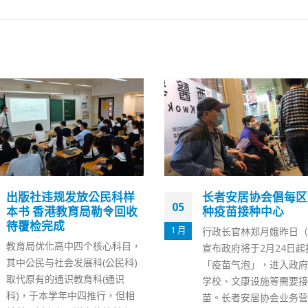
长者安居协会倡每区设两
香港2万套半价现金
02
种疫苗接种中心
售逾800间餐厅适用
6 月
行政长官林郑月娥昨日（4日）
继「赏你游香港」后，旅
宣布政府将于2月24日起扩大
局再推出新一浪「赏你食
「疫苗气泡」，进入政府设施、
优惠，由今日（2日）起
学校、文康设施等需要接种疫
个星期推出合共2万套半
苗。长者安居协会业务营运总监
券。市民可以分别用100