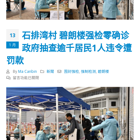
石排湾村 碧朗楼强检零确诊
13
政府抽查逾千居民1人违令遭
1 月
罚款
By
Ma Canbin
新聞
围封强检
,
强制检测
,
碧朗楼
在
留言功能已關閉
〈石
排
湾
村
碧
朗
楼
强
检
零