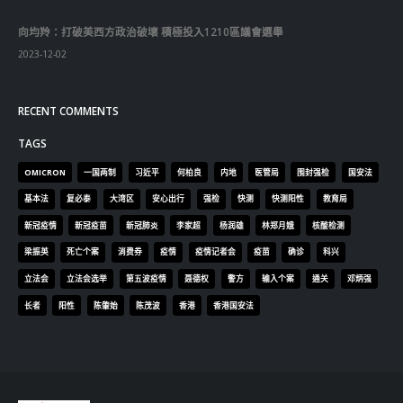
向均羚：打破美西方政治破壞 積極投入1210區議會選舉
2023-12-02
RECENT COMMENTS
TAGS
OMICRON
一国两制
习近平
何柏良
内地
医管局
围封强检
国安法
基本法
复必泰
大湾区
安心出行
强检
快测
快测阳性
教育局
新冠疫情
新冠疫苗
新冠肺炎
李家超
杨润雄
林郑月娥
核酸检测
梁振英
死亡个案
消费券
疫情
疫情记者会
疫苗
确诊
科兴
立法会
立法会选举
第五波疫情
聂德权
警方
输入个案
通关
邓炳强
长者
阳性
陈肇始
陈茂波
香港
香港国安法