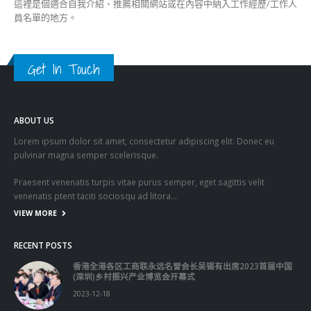
這裡是個適合自我介紹、推薦相關網站或在內容中納入工作經歷/工作人
員名單的地方。
Get In Touch
ABOUT US
Lorem ipsum dolor sit amet, consectetur adipiscing elit. Donec eu
pulvinar magna semper scelerisque.
Praesent venenatis turpis vitae purus semper, eget sagittis velit
venenatis ptent taciti sociosqu ad litora…
VIEW MORE
RECENT POSTS
香港全港各区工商联永远名誉会长吴锡有出席2023首届中国
(深圳)乡村振兴产业博览会开幕式
2023-12-18