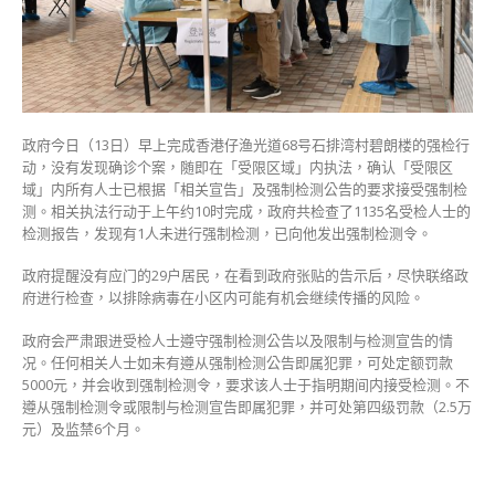
确
诊
政
府
抽
查
政府今日（13日）早上完成香港仔渔光道68号石排湾村碧朗楼的强检行
逾
动，没有发现确诊个案，随即在「受限区域」内执法，确认「受限区
千
域」内所有人士已根据「相关宣告」及强制检测公告的要求接受强制检
居
测。相关执法行动于上午约10时完成，政府共检查了1135名受检人士的
民
检测报告，发现有1人未进行强制检测，已向他发出强制检测令。
1
人
政府提醒没有应门的29户居民，在看到政府张贴的告示后，尽快联络政
违
府进行检查，以排除病毒在小区内可能有机会继续传播的风险。
令
遭
政府会严肃跟进受检人士遵守强制检测公告以及限制与检测宣告的情
罚
况。任何相关人士如未有遵从强制检测公告即属犯罪，可处定额罚款
款〉
5000元，并会收到强制检测令，要求该人士于指明期间内接受检测。不
中
遵从强制检测令或限制与检测宣告即属犯罪，并可处第四级罚款（2.5万
元）及监禁6个月。