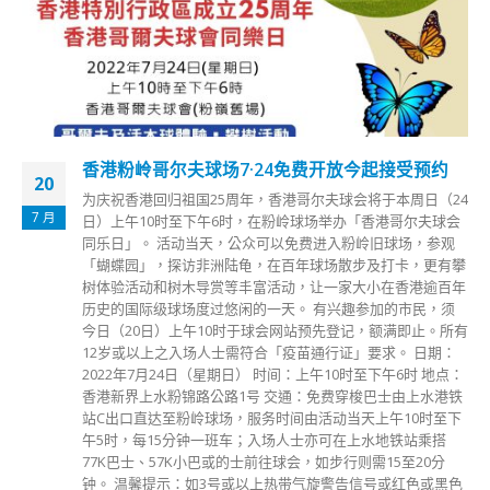
香港粉岭哥尔夫球场7·24免费开放今起接受预约
20
为庆祝香港回归祖国25周年，香港哥尔夫球会将于本周日（24
7 月
日）上午10时至下午6时，在粉岭球场举办「香港哥尔夫球会
同乐日」。 活动当天，公众可以免费进入粉岭旧球场，参观
「蝴蝶园」，探访非洲陆龟，在百年球场散步及打卡，更有攀
树体验活动和树木导赏等丰富活动，让一家大小在香港逾百年
历史的国际级球场度过悠闲的一天。 有兴趣参加的市民，须
今日（20日）上午10时于球会网站预先登记，额满即止。所有
12岁或以上之入场人士需符合「疫苗通行证」要求。 日期：
2022年7月24日（星期日） 时间：上午10时至下午6时 地点：
香港新界上水粉锦路公路1号 交通：免费穿梭巴士由上水港铁
站C出口直达至粉岭球场，服务时间由活动当天上午10时至下
午5时，每15分钟一班车；入场人士亦可在上水地铁站乘搭
77K巴士、57K小巴或的士前往球会，如步行则需15至20分
钟。 温馨提示：如3号或以上热带气旋警告信号或红色或黑色