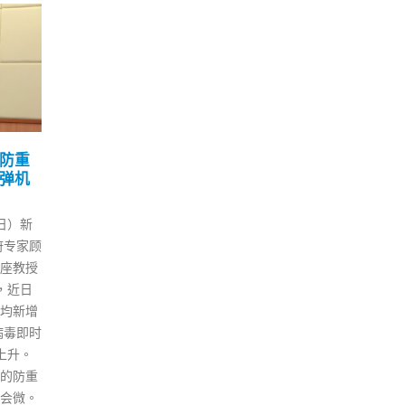
区政
香港住户染变种毒上水清
湾
15
30
比例
河村清朗楼围封强检
旗
2 月
9 月
本港第五波疫情恶化，今日（15
香港
势，特
日）新增1619宗本地确诊个案，
在湾
国家的
初步确诊个案约5400宗。政府自
式，
13日）
今晚7时起围封上水清河村清朗
1日
中心自
楼进行强制检测（不包括位于地
排，
子采样
下的香港小童群益会赛马会粉岭
路段
00宗阳
青少年综合服务中心），受检人
士，
3%。
士须留在其处所并接受强检。政
非法
上升，
府目标是在明日（16日）约中午
前警
加15个
12时完成围封强检行动。 政府
票控