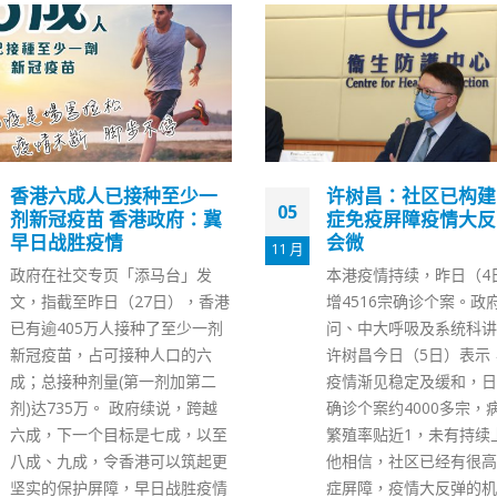
许树昌：社区已构建防重
禁飞令取消 香港特
13
症免疫屏障疫情大反弹机
府：暂未见机场阳性
会微
急增
4 月
本港疫情持续，昨日（4日）新
香港第五波疫情有缓和趋
增4516宗确诊个案。政府专家顾
区政府早前宣布取消9个
问、中大呼吸及系统科讲座教授
「禁飞令」。政府今日（
许树昌今日（5日）表示，近日
表示，机场临时样本采集
疫情渐见稳定及缓和，日均新增
2020年10月采用合并拭
确诊个案约4000多宗，病毒即时
方式后，至今检测逾1,4
繁殖率贴近1，未有持续上升。
性个宗，阳性比率为0.26
他相信，社区已经有很高的防重
当局表示，因应抵港人数
症屏障，疫情大反弹的机会微。
已透过调配人手协助，增