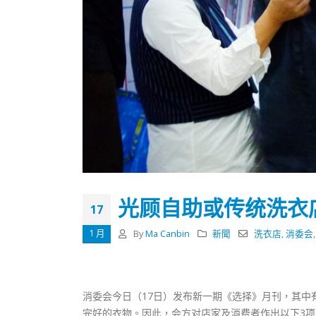
光顾自助或传统洗衣
17
1 月
By
Ma Canbin
新聞
洗衣店
,
消委会
香港全港各区工商联永远名誉
選舉日
会长吴锡有出席2023首届中国
2023-11-
消委会今日（17日）发布新一期《选择》月刊，其
(深圳)乡村振兴产业博览会开幕
完好的衣物。因此，会方对店家及消费者作出以下3项