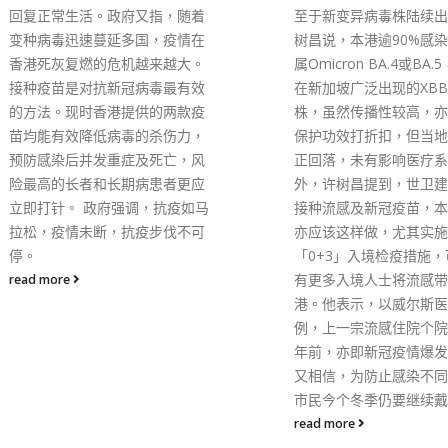
至于新变异病毒株陆续出现，许
处理检疫令的柜台至50
树昌说，本港逾90%感染个案仍
见在机场检测出的阳性个
属Omicron BA.4或BA.5，最近
大幅上升。 卫生防护中
在新加坡广泛出现的XBB变异
卫生主任梁耀康表示，抵
株，虽然传播性较高，亦令疫苗
在机场临时采样中心的检
保护功效打折扣，但当地疫情亦
约3小时，会继续检讨整
正回落，未有影响医疗系统。 另
程，但由于涉及化验及物
外，许树昌提到，世卫建议同步
序，认为再压缩时间的空
接种流感及新冠疫苗，本港市民
大。 卫生署现时安排约3
亦应该这样做，尤其实施
相关采样中心工作，包括2
「0+3」入境检疫措施，可能会
退休纪律部队人员，管理
有更多入境人士将流感带入本
心及签发抵港人士检疫令
港。他表示，以威尔斯医院为
另外有约70名非公务员
例，上一宗流感住院个院已是两
20名注册护士。 当局现
年前，亦即新冠疫情爆发后。他
场设有两个临时采样中心
又相信，为防止感染不同病毒，
处理国际及内地航班，每
市民今个冬季仍要继续戴口罩。
可为共约7,000人采样
指，去年增设处理内地航
read more
时采样中心，是考虑到与