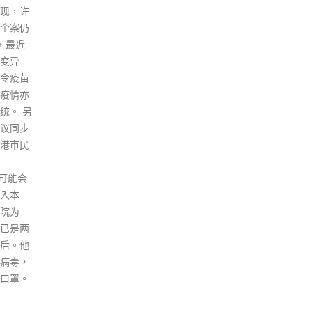
个，暂未
发言人表示，由于近日出现曾在
read
案比例
上址居住的初步阳性检测个案，
心总港口
初步涉及变异病毒株；另外上述
港人士
大厦排放的污水样本对新冠病毒
测流程
检查呈阳性，怀疑在大厦内有隐
个流
形患者，经评估后相关区域感染
流等程
风险有机会较高，政府决定就相
间不
关区域作出围封检测行动。 政府
00人在
已经于「受限区域」内设立临时
10名
采样站，并要求受检人士于今晚
采样中
11时前接受检测。受检人士会获
工作，
安排到采样站接受核酸测试，由
人员及约
专人以咽喉和鼻腔合并拭子采
时在机
样。在所有人士有检测结果前，
，分别
受检人士必须留在处所内，以减
日平均
少交叉感染的风险。政府会为行
。梁耀康
动有特别困难的人士安排上门采
班的临
样。 房屋署设立热线电话2671
内地通