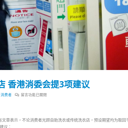
店 香港消委会提3项建议
在
,
消费者
留言功能已關閉
〈光
顾
踴躍投票 文: 朱家健
香港全港各区工商联永
自
会长吴锡有出席2023首
30
中有文章表示，不论消费者光顾自助洗衣或传统洗衣店，预设期望均为取回
助
(深圳)乡村振兴产业博
建议：