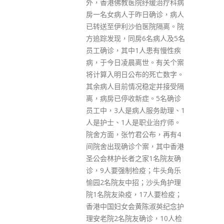
纾缓治疗科病
日确诊，病人
医院隔离。院
6名病人及5名
人患有慢性疾
世。有关个案
的死亡数字。
稳定并接受隔
症。5名确诊
人服务助理、1
职业治疗师。
公布，再有4
案，其中香港
家1名院友确
疫；牛头角乐
；沙头角护理
17人要检疫；
陈淑英纪念护
确诊，10人检