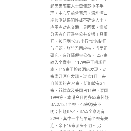
佩戴电子手
示，深圳湾口
不确定人士，
具回家，惟部
共交通工具离
出行”实名制细
Get In Touch
应指，当局正
布。 257宗
7宗是于机场样
酒店发现，21
ABOUT US
过去1日，来
Lorem ipsum dolor sit amet, consectetur adipiscing elit.
新加玻有24
Donec eu pulvinar magna semper scelerisque.
占11宗、泰国
再多62宗怀疑
Praesent venenatis turpis vitae purus semper, eget
，43宗源头不
sagittis velit venenatis ptent taciti sociosqu ad litora…
A.5个案则有
与早前个案有关
VIEW MORE
不明。 另