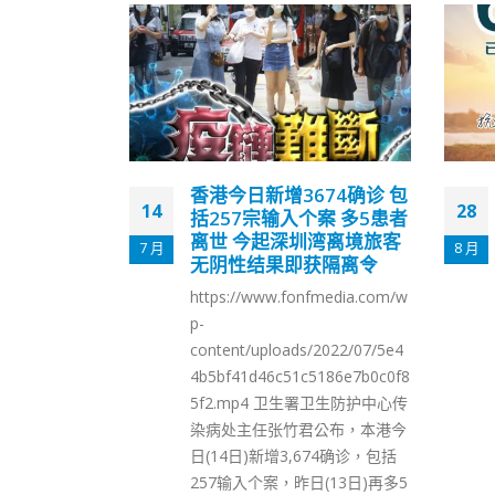
74确诊 包
香港六成人已接种至少一
28
05
案 多5患者
剂新冠疫苗 香港政府：冀
湾离境旅客
早日战胜疫情
8 月
11 月
获隔离令
政府在社交专页「添马台」发
fmedia.com/w
文，指截至昨日（27日），香港
已有逾405万人接种了至少一剂
/2022/07/5e4
新冠疫苗，占可接种人口的六
5186e7b0c0f8
成；总接种剂量(第一剂加第二
署卫生防护中心传
剂)达735万。 政府续说，跨越
公布，本港今
六成，下一个目标是七成，以至
674确诊，包括
八成、九成，令香港可以筑起更
(13日)再多5
坚实的保护屏障，早日战胜疫情