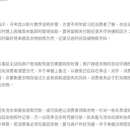
式
或
選人涉選舉舞弊 文: 朱家健
2023-12-18
传
30
统
向均羚：打破美西方政治破壞 積
洗
指示，可考虑以影片教学说明步骤，方使不同年龄习的消费者了解，亦应
香港公院探访明起无须预约一
1210區議會選舉
衣
图睇清最新安排
衣时遇上困难而未能即时取得协助，要保留相关付款纪录并尽快通知店方
2023-12-02
店
2023-01-31
柜时最好将单据及衣物拍照为凭，记录交送时间及储物柜号码。
香
選舉日踴躍投票
港
2023-11-30
消
应事前主动向商户查询配饰是否需要特别处理；商户按收衣物时亦应仔细
委
前向消费者清楚交代，并于单据上备注，以避免日后存在争议。另外，消
会
限，亦要衡量衣物存放过久会有损耗或造失的风险。消费者务必于贮存期
提
的衣物。
3
项
建
议〉
遗失洗衣单据会收取罚款，或可拒绝让消费者领取衣物。针对一些名贵或
中
洗前宜拍照作记录，万一出现争议亦有凭据可依。如未能与洗衣店顺利协
户保管。若消费者必须先取回衣物，要与商户作好沟通，并于单据注明受