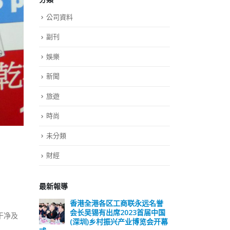
公司資料
副刊
娛樂
新聞
旅遊
時尚
未分類
財經
最新報導
远名誉
選舉日踴躍投票 文: 朱家健
香
届中国
会长
2023-11-30
干净及
览会开幕
(深