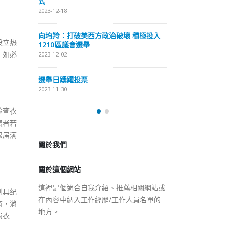
式
抹黑候選人涉選舉舞弊 文: 朱家健
2023-12-18
2023-11-30
極投入
向均羚：打破
设立热
香港公院探访明起无须预约一
1210區議會
图睇清最新安排
；如必
2023-12-02
2023-01-31
選舉日踴躍投
2023-11-30
检查衣
關於我們
费者若
限届满
關於這個網站
這裡是個適合自我介紹、推薦相關網站或
在內容中納入工作經歷/工作人員名單的
地方。
别具纪
商，消
损衣