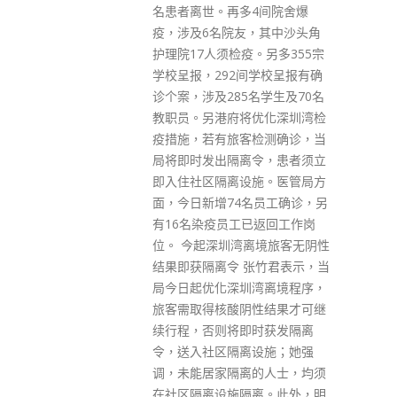
4间院舍爆
回复正常生活。政府又指，随着
，其中沙头角
变种病毒迅速蔓延多国，疫情在
。另多355宗
香港死灰复燃的危机越来越大。
间学校呈报有确
接种疫苗是对抗新冠病毒最有效
名学生及70名
的方法。现时香港提供的两款疫
优化深圳湾检
苗均能有效降低病毒的杀伤力，
检测确诊，当
预防感染后并发重症及死亡，风
令，患者须立
险最高的长者和长期病患者更应
施。医管局方
立即打针。 政府强调，抗疫如马
名员工确诊，另
拉松，疫情未断，抗疫步伐不可
已返回工作岗
停。
离境旅客无阴性
read more
张竹君表示，当
湾离境程序，
性结果才可继
时获发隔离
设施；她强
的人士，均须
离。此外，明