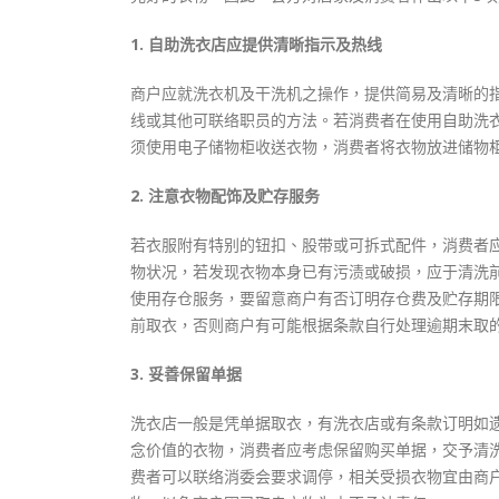
式
抹黑候
2023-12-18
2023-11-
1. 自助洗衣店应提供清晰指示及热线
向均羚：打破美西方政治破壞 積極投入
商户应就洗衣机及干洗机之操作，提供简易及清晰的
1210區議會選舉
线或其他可联络职员的方法。若消费者在使用自助洗
2023-12-02
须使用电子储物柜收送衣物，消费者将衣物放进储物
選舉日踴躍投票
2. 注意衣物配饰及贮存服务
2023-11-30
若衣服附有特别的钮扣、股带或可拆式配件，消费者
物状况，若发现衣物本身已有污渍或破损，应于清洗
使用存仓服务，要留意商户有否订明存仓费及贮存期
前取衣，否则商户有可能根据条款自行处理逾期末取
3. 妥善保留单据
洗衣店一般是凭单据取衣，有洗衣店或有条款订明如
念价值的衣物，消费者应考虑保留购买单据，交予清
费者可以联络消委会要求调停，相关受损衣物宜由商