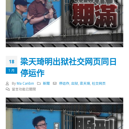
梁天琦明出狱社交网页同日
18
停运作
1 月
By
Ma Canbin
新聞
停运作
,
出狱
,
梁天琦
,
社交网页
在
留言功能已關閉
〈梁
天
琦
明
出
狱