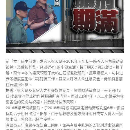
社
交
网
页
同
日
停
运
作〉
中
前「本土民主前线」发言人梁天琦于2016年大年初一晚卷入旺角暴动案
被捕，及后被判监，经过近4年的牢狱生活，将于明天(19日)出狱。据了
解，现年30岁的梁天琦现于大屿山石壁监狱服刑，属甲级犯人，与林过
云等极度重犯做书籍钉装工作。其家人呼吁大众注意安全，毋须特意前
往石壁接出狱。
据悉，梁天琦及其家人之社交媒体专页，将遵照法律意见，于明日(19
日)凌晨零时停止运作并移除所有内容。而过去的时间，义工小组妥为收
集各位的思念与祝福，并悉数转达予天琦。
2016年梁天琦被捕后，于2018年6月被法庭裁定暴动罪成判监6年，扣减
假期后于明日出狱。据悉，由于惩教署及警方预计明日或有大批人士接
梁出狱，将会作出适当安排。
有议员去年底曾在立法会上问到，如果有反中乱港的囚犯刑满出狱后再