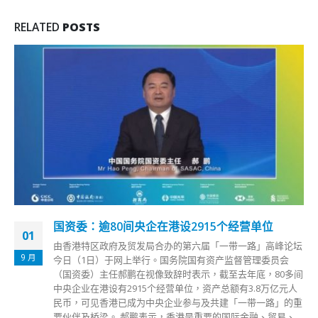
RELATED
POSTS
国资委：逾80间央企在港设2915个经营单位
01
由香港特区政府及贸发局合办的第六届「一带一路」高峰论坛
9 月
今日（1日）于网上举行。国务院国有资产监督管理委员会
（国资委）主任郝鹏在视像致辞时表示，截至去年底，80多间
中央企业在港设有2915个经营单位，资产总额有3.8万亿元人
民币，可见香港已成为中央企业参与及共建「一带一路」的重
要伙伴及桥梁。 郝鹏表示，香港是重要的国际金融、贸易、