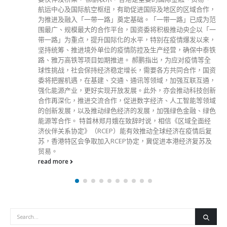
航运中心及国际航空枢纽，有助促进国际及地区的区域合作，
为推进及融入「一带一路」奠定基础。「一带一路」已成为范
围最广、规模最大的合作平台，国资委将积极推动央企以「一
带一路」为重点，提升国际化的水平，特别在疫情爆发以来，
坚持统筹、推进境外单位的疫情防控及生产经营，确保中泰铁
路、雅万高铁等项目如期推进。 郝鹏指出，为应对疫情等全
球性挑战，社会保持经济稳定增长，需要各方共同合作，国资
委将把握机遇，在基建、交通、通讯等领域，加强互联互通，
强化能源产业，更好实现开放发展。此外，亦会推动科技创新
合作再深化，推进交流合作，促进数字经济、人工智能等领域
的创新发展，以及推动绿色经济的发展，加强绿色金融、绿色
能源等合作。 特首林郑月娥在致辞时说，相信《区域全面经
济伙伴关系协定》（RCEP）能有效推动全球经济在疫情后复
苏，香港特区会争取加入RCEP协定，冀促进本港经济复苏及
贸易。
read more