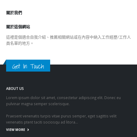
Get In Touch
ABOUT US
Lorem ipsum dolor sit amet, consectetur adipiscing elit. Donec eu
pulvinar magna semper scelerisque.
Praesent venenatis turpis vitae purus semper, eget sagittis velit
venenatis ptent taciti sociosqu ad litora…
VIEW MORE
RECENT POSTS
香港全港各区工商联永远名誉会长吴锡有出席2023首届中国
(深圳)乡村振兴产业博览会开幕式
2023-12-18
向均羚：打破美西方政治破壞 積極投入1210區議會選舉
2023-12-02