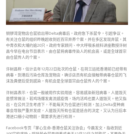
人
机
会
高
或
铜锣湾宠物店仓鼠验出带Delta病毒后，政府急下杀鼠令，引起争议。
是
有关注仓鼠的组织昨晚起收到近百宗弃养个案，并在多区发现弃鼠，其
全
中青衣和大埔约逾20只。政府专家顾问、中大呼吸系统科讲座教授许树
球
昌今早在电台节目表示，由仓鼠将病毒传染人的机会高，或是全球首宗
首
由仓鼠传人的个案。
宗〉
中
许树昌称，估计去年12月22日批次的仓鼠，在荷兰运抵香港前已经带有
病毒，到港后污染仓库及宠物店，确诊店员有机会接触带病毒仓鼠的飞
沫及粪便后受到感染，有机会是全球首宗由仓鼠传人的个案。
许树昌表示，仓鼠一般被用作实验用途，容易感染新冠病毒，人道毁灭
是惯常做法，若鸡场爆发禽流感疫情，场内活鸡也要人道毁灭。他又指
出，在公共卫生考虑下，不能每天为仓鼠进行检测，加上Delta变种病
毒会导致严重并发症，人道毁灭所有仓鼠是适合的决定，又认为日后本
港进口细小动物前，需要求先进行检测。
Facebook专页「掌心生命-香港仓鼠关注协会」今晨发文，指收到近
100宗的求助，呼吁若仓鼠是领养或者于12月22日之前购买，不要急于