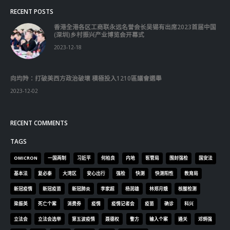
RECENT COMMENTS
TAGS
OMICRON
一国两制
习近平
何柏良
内地
医管局
围封强检
国安法
基本法
复必泰
大湾区
安心出行
强检
快测
快测阳性
教育局
新冠疫情
新冠疫苗
新冠肺炎
李家超
杨润雄
林郑月娥
核酸检测
梁振英
死亡个案
消费券
疫情
疫情记者会
疫苗
确诊
科兴
立法会
立法会选举
第五波疫情
聂德权
警方
输入个案
通关
邓炳强
长者
阳性
陈肇始
陈茂波
香港
香港国安法
© Copyright 2019. All Rights Reserved.