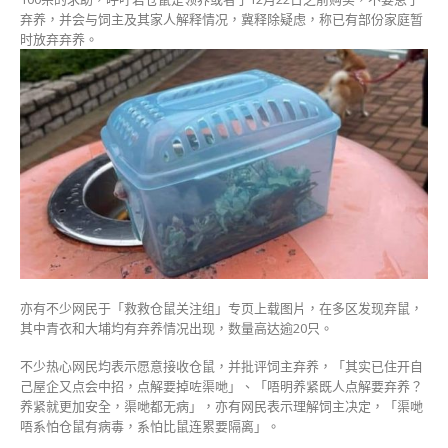
弃养，并会与饲主及其家人解释情况，冀释除疑虑，称已有部份家庭暂
时放弃弃养。
亦有不少网民于「救救仓鼠关注组」专页上载图片，在多区发现弃鼠，
其中青衣和大埔均有弃养情况出现，数量高达逾20只。
不少热心网民均表示愿意接收仓鼠，并批评饲主弃养，「其实已住开自
己屋企又点会中招，点解要掉咗渠哋」、「唔明养紧既人点解要弃养？
养紧就更加安全，渠哋都无病」，亦有网民表示理解饲主决定，「渠哋
唔系怕仓鼠有病毒，系怕比鼠连累要隔离」。