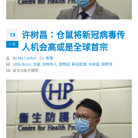
许树昌：仓鼠将新冠病毒传
19
人机会高或是全球首宗
1 月
By
Ma Canbin
新聞
Little Boss
,
仓鼠
,
动物传人
,
宠物店
,
新冠疫情
,
许树昌
,
铜锣湾
在
留言功能已關閉
〈许
树
昌：
仓
鼠
将
新
冠
病
毒
传