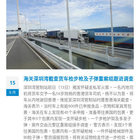
香港往珠海金巴12月12日起增至每日10班
10
「金巴」将于下周一（12日）起将再加开班次。港珠澳大桥穿
12 月
梭巴士今日（10日）公布，经研究，自2022年12月12日零时
起，港珠澳大桥穿梭巴士香港往珠海方向再增开20:00班次。
新增加投放的车票将于今晚8时同步发售，旅客须先于微信公
众号「港珠澳大桥穿梭巴士」（wechat ID:hzmbus）或登入
网页预购车票，现场不设售票。 调整后班次安排如下：
read more