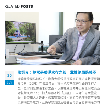
RELATED
POSTS
张炳良：复常是香港求存之战 冀推终局路线图
20
运输及房屋局前局长、教育大学公共行政学研究讲座教授张炳
9 月
良今日（20日）在报章撰文，提出抗疫乃保护生命的生存之
战，复常则是香港求存之战，认為香港现时并没有任何政策面
对复常风险，只一如去年般不断「抗疫」，国际生意大量流
失、外资和人才迁走、盛事赛事转移、旅游民航停滞等不断降
低香港竞争能力，认為尽快鬆绑及社会回常是回复香港活力的