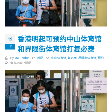
香港明起可预约中山体育馆
19
和界限街体育馆打复必泰
1 月
By
Ma Canbin
新聞
中山体育馆
,
复必泰
,
界限街体育馆
,
预约
在
留言功能已關閉
〈香
港
明
起
可
预
约
中
山