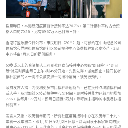
体
育
馆
和
界
截至昨日，本港新冠疫苗首针接种率达76.7%，第二针接种率约占合资
限
格人口的70.2%，另有69.67万人已打第三针。
街
体
香港特区政府今日公布，市民明日（20日）起，可预约在中山纪念公园
育
体育馆和界限街体育馆的社区疫苗接种中心免费接种复必泰疫苗，2间
馆
中心将由1月26日起提供服务。
打
复
60岁或以上的合资格人士可到社区疫苗接种中心领取“即日筹”。“即日
必
筹”派发时间由每日上午7时45分开始，先到先得，派完即止。陪同长者
泰〉
接种疫苗的人士将不会被安排一同接种疫苗，须另行预约。
中
政府发言人指，为便利更多市民接种新冠疫苗，已在接种点增加接种间
或人手，及增加社区疫苗接种中心至14间。现时接种能力已较月初增加
77%，达每月177万剂，即每日接近6万剂。呼吁尚未接种的市民尽快接
种疫苗。
发言人又指，农历新年期间，所有社区疫苗接种中心在农历年二十九、
年初一及年初二、即1月31日至2月2日休息。除两间设于私家医院的接
种中心于2月3日年初三休息外，其余社区疫苗接种中心于年初三照常提