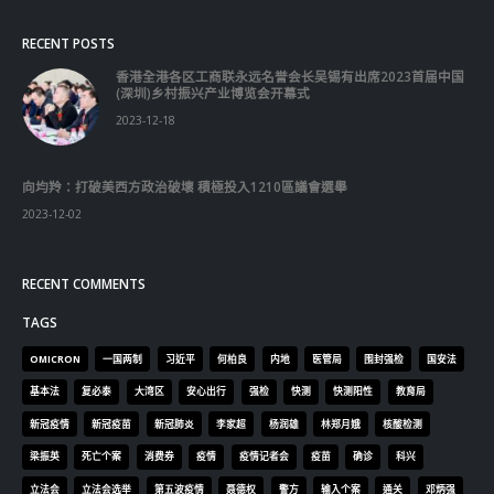
RECENT POSTS
香港全港各区工商联永远名誉会长吴锡有出席2023首届中国
(深圳)乡村振兴产业博览会开幕式
2023-12-18
向均羚：打破美西方政治破壞 積極投入1210區議會選舉
2023-12-02
RECENT COMMENTS
TAGS
OMICRON
一国两制
习近平
何柏良
内地
医管局
围封强检
国安法
基本法
复必泰
大湾区
安心出行
强检
快测
快测阳性
教育局
新冠疫情
新冠疫苗
新冠肺炎
李家超
杨润雄
林郑月娥
核酸检测
梁振英
死亡个案
消费券
疫情
疫情记者会
疫苗
确诊
科兴
立法会
立法会选举
第五波疫情
聂德权
警方
输入个案
通关
邓炳强