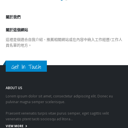
關於我們
關於這個網站
這裡是個適合自我介紹、推薦相關網站或在內容中納入工作經歷/工作人
員名單的地方。
Get In Touch
ABOUT US
Lorem ipsum dolor sit amet, consectetur adipiscing elit. Donec eu
pulvinar magna semper scelerisque.
Praesent venenatis turpis vitae purus semper, eget sagittis velit
venenatis ptent taciti sociosqu ad litora…
VIEW MORE