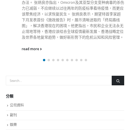
办法。 张炳良亦指出，Omicron及其亚型分支变种病毒的杀伤
力已减弱，不应继续以过往两年的防疫标準看待疫情，而更应
该聚焦经济，以求恢复民生。 张炳良表示，期望特首李家超
下月发表首份《施政报告》时，展示清晰进取的「终局路线
图」，解决香港现在的困境。他更指出，市民和企业无法永无
止境地等待，香港应该结合全球疫情最新发展、香港战略定位
及世界各地复常趋势，做好新形势下的危机认知和风险管理。
read more
分類
公司資料
副刊
娛樂