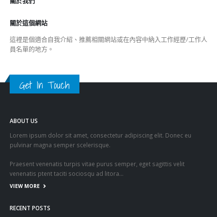
關於我們
關於這個網站
這裡是個適合自我介紹、推薦相關網站或在內容中納入工作經歷/工作人
員名單的地方。
Get In Touch
ABOUT US
Lorem ipsum dolor sit amet, consectetur adipiscing elit. Donec eu
pulvinar magna semper scelerisque.
Praesent venenatis turpis vitae purus semper, eget sagittis velit
venenatis ptent taciti sociosqu ad litora…
VIEW MORE
RECENT POSTS