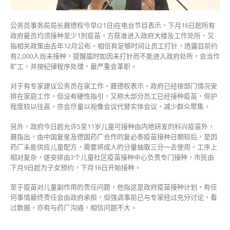
持
续
公务员事务局局长聂德权今早(21日)在电台节目表示，下月16日起所有
缺
政府雇员均须接种至少1剂疫苗，方获准进入政府大楼及工作处所，又
勤
指相关政策由去年12月公布，相信有足够时间让员工打针，透露目前约
可
有2,000人尚未接种，提醒届时如因未打针而不能进入政府处所，会当作
革
旷工，并按纪律程序处理，最严重会革职。
职〉
中
对于有专家建议公务员在家工作，聂德权表示，政府已经按部门情况安
排在家庭工作，但没有硬性指引，又称大部分员工已经接种疫苗，保护
程度较以往高，亦会尽量以视像会议代替实体会议，减少群众聚集。
另外，政府今日起允许5至11岁儿童可接种由内地研发的科兴疫苗外，
聂指出，由中国复星及德国药厂合作的复必泰疫苗接种日期较后，是因
药厂未能供应儿童配方，需要将成人的分量抽取三分一去使用，工序上
相对复杂，遂安排由3个儿童社区疫苗接种中心负责专门接种，市民由
下月9日起为子女预约，下月16日开始接种。
至于疫苗对儿童副作用的责任问题，他指这是政府疫苗接种计划，有任
何事情最终责任会由政府承担，但强调事前已与专家经过充分讨论，看
过数据，亦有与药厂沟通，相信问题不大。