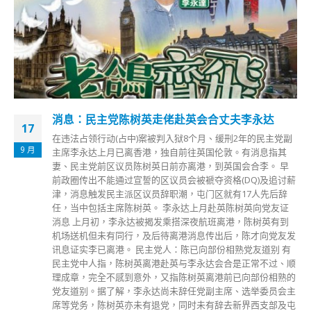
消息：民主党陈树英走佬赴英会合丈夫李永达
17
在违法占领行动(占中)案被判入狱8个月、缓刑2年的民主党副
9 月
主席李永达上月已离香港，独自前往英国伦敦。有消息指其
妻、民主党前区议员陈树英日前亦离港，到英国会合李。 早
前政圈传出不能通过宣誓的区议员会被褫夺资格(DQ)及追讨薪
津，消息触发民主派区议员辞职潮，屯门区就有17人先后辞
任，当中包括主席陈树英。 李永达上月赴英陈树英向党友证
消息 上月初，李永达被揭发乘搭深夜航班离港，陈树英有到
机场送机但未有同行，及后待离港消息传出后，陈才向党友发
讯息证实李已离港。 民主党人：陈已向部份相熟党友道别 有
民主党中人指，陈树英离港赴英与李永达会合是正常不过、顺
理成章，完全不感到意外，又指陈树英离港前已向部份相熟的
党友道别。据了解，李永达尚未辞任党副主席、选举委员会主
席等党务，陈树英亦未有退党，同时未有辞去新界西支部及屯