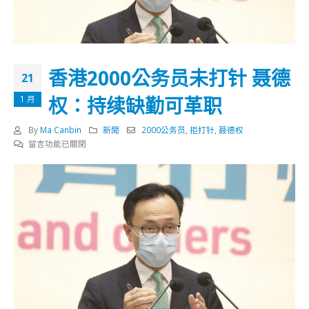
香港2000公务员未打针 聂德
21
权：持续缺勤可革职
1 月
By
Ma Canbin
新聞
2000公务员
,
拒打针
,
聂德权
在
留言功能已關閉
〈香
港
2000
公
务
员
未
打
针
聂
德
权：