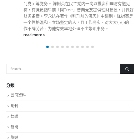
门党团等党务。 陈树英在民主党内一向以投资和理财有道见
称，有党员指早前「阿Tree」曾向党友提供理财建议，并做好
财务备案。李永达在著作《判刑前的沉思》中谈到，陈树英是
一个性格温和、立场坚定的人，且工作务实、对大大小小的工
作不辞劳苦，为他有效率地处理不少繁琐事务。
read more
分類
公司資料
副刊
娛樂
新聞
旅遊