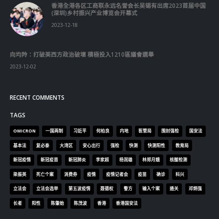
香港全港各区工商联永远名誉会长吴锡有出席2023首届中国
(深圳)乡村振兴产业博览会开幕式
2023-12-18
向均羚：打破美西方政治破壞 積極投入1210區議會選舉
2023-12-02
RECENT COMMENTS
TAGS
OMICRON
一国两制
习近平
何柏良
内地
医管局
围封强检
国安法
基本法
复必泰
大湾区
安心出行
强检
快测
快测阳性
教育局
新冠疫情
新冠疫苗
新冠肺炎
李家超
杨润雄
林郑月娥
核酸检测
梁振英
死亡个案
消费券
疫情
疫情记者会
疫苗
确诊
科兴
立法会
立法会选举
第五波疫情
聂德权
警方
输入个案
通关
邓炳强
长者
阳性
陈肇始
陈茂波
香港
香港国安法