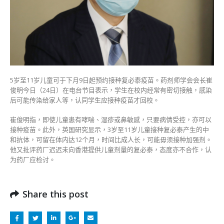
才
回
校
患
哮
喘
或
5岁至11岁儿童可于下月9日起预约接种复必泰疫苗。药剂师学会会长崔
湿
俊明今日（24日）在电台节目表示，学生在校内经常有密切接触，感染
疹
后可能传染给家人等，认同学生应接种疫苗才回校。
若
受
崔俊明指，即使儿童患有哮喘、湿疹或鼻敏感，只要病情受控，亦可以
控
接种疫苗。此外，英国研究显示，3岁至11岁儿童接种复必泰产生的中
亦
和抗体，可留在体内达12个月，时间比成人长，可能毋须接种加强剂。
可
他又批评药厂迟迟未向香港提供儿童剂量的复必泰，态度亦不合作，认
接
为药厂应检讨。
种〉
中
Share this post