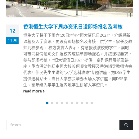
香港恒生大学下周办资讯日设即场报名及考核
12
恒生大学将于下周六(20日)举办“恒大资讯日2021”，介绍最新
11 月
课程及入学资讯，更设有即场报名及考核，供学生、家长及教
师到校参观。 校方发言人表示，有意报读该校的学生，届时
可带同身份证明文件及校内成绩单即场报名，并按课程要求，
参与即场考核。 “恒大资讯日2021”提供一系列课程展览及讲
座，重点活动包括由恒大校长何顺文教授及香港辅导教师协会
代表叶伟民先生主讲的“大学选科攻略”专题讲座，为DSE学生
提供选科贴士。当日大学亦会举办五场入学讲座，向DSE学
生、高年级入学学生及内地学生讲解入学资讯。
read more