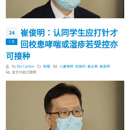
崔俊明：认同学生应打针才
24
回校患哮喘或湿疹若受控亦
1 月
可接种
By
Ma Canbin
新聞
儿童接种
,
加强剂
,
复必泰
,
崔俊明
在
留言功能已關閉
〈崔
俊
明：
认
同
学
生
应
打
针