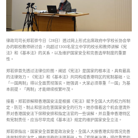
国
安
法
新
选
制
律政司司长郑若骅今日（28日）透过网上形式出席政府中学校长协会举
冀
办的联校教师研讨会，向超过1300名官立中学的校长和教师讲解《宪
学
法》和《基本法》的关系，以及维护国家安全和完善选举制度的重要
校
性。
培
养
郑若骅首先透过法律位阶图，阐述《宪法》是国家的根本法，具有最高
有
的法律效力。《宪法》和《基本法》共同构成香港特区的宪制基础，让
国
「一国两制」得以全面贯彻落实。她强调。大家必须尊重「一国」为基
家
本前提，「两制」才能继续枝繁叶茂。
观
念
接着，郑若骅解释香港国安法是根据《宪法》赋予全国人大的权力所制
新
定，防范、制止和惩治危害国家安全的行为。她亦借着这个机会澄清外
一
界对香港国安法下保释安排和指定法官的一些误解，并且重申香港特区
代〉
有宪制责任，应当尽早完成《基本法》规定的维护国家安全立法。
中
郑若骅指出，国家安全首要是政治安全，全国人大按香港实际情况完善
选举制度的决定，拥有坚稳的法理基础，为「爱国者治港」提供重要的