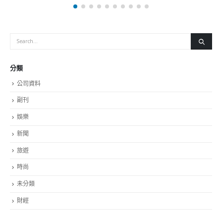
娛樂
新聞
旅遊
時尚
未分類
財經
最新報導
永远名誉会长吴锡有出席2023首届中国
選舉日踴躍投票 文: 朱家健
业博览会开幕式
2023-11-30
抹黑候選人涉選舉舞弊 文: 朱家
積極投入1210區議會選舉
2023-11-30
香港公院探访明起无
2023-01-31