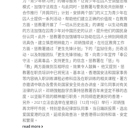
维
時間，為社區奉獻無私精神和青春。無論支持無政黨候選人還
，
是具政團背景的政客，請各位選民善用手中神聖的一票，在選
在
舉日踴躍投票，身體力行，支持勤奮誠懇具承擔的候選人。
育
朱家健 全國港澳研究會香港會員、中國和平統一促進會香港
趣
總會副秘書長、香港基本法澳門基本法研究會會員
身
read more
资
活
公
务
方
关
态
出
分類
定
公司資料
副刊