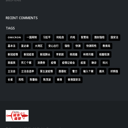
梁振英
死亡个案
消费券
疫情
疫情记者会
疫苗
确诊
科兴
立法会
立法会选举
第五波疫情
聂德权
警方
输入个案
通关
邓炳强
长者
阳性
陈肇始
陈茂波
香港
香港国安法
© Copyright 2019. All Rights Reserved.