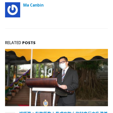
Ma Canbin
RELATED
POSTS
選舉日踴躍投票
30
12月10日 (星期日) 是區議會選舉投票日，區議會地方選區選舉
11 月
的投票時間為上午8時半至晚上10時半 (另設於懲教院所的專用
投票站投票時間為上午9時正至下午4時正)；而地區委員會界
別選舉的投票時間則為上午8時半至下午2時半。 日前，不少
朋友向筆者瞭解區議會選舉的投票安排，筆者發覺，原來不少
選民未察覺自己因未有及時回覆選舉事務處，致使其選民資格
被取消，也有不少選民誤以為在選舉日中，可以投兩票去支持
兩名候選人，其實正確的理解為，在這次地區直選中，採取雙
議席單票制，每名選民只可投一票支持一名候選人，每個選區
排名首兩位的候選人當選；另有選民未知道重新劃分後自己所
屬的選區，也有選民不知道選區有多少名候選人和誰是候選