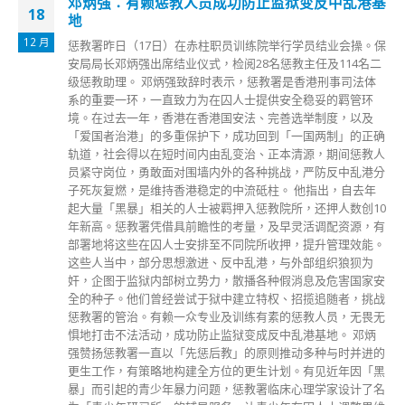
基
人，甚至乎只聽過空降的候選人姓名，而對他們的背景不太熟
悉；此外，個別選民也不太清楚個別地區工作者已轉了軌道，
循間接選舉參選。 另外，鑑於有不少港人在內地城市工作和
保
生活，他們也十分希望履行公民責任投票，香港特區政府在是
二
次區議會一般選舉採取特別安排，設立「鄰近邊境投票站」，
以便利身在內地城市的香港選民在選舉日回到香港投票，兩個
票站地點分別為距離上水港鐵站路程5分鐘的兩所中學，分別
為香港道教聯合會鄧顯紀念中學和東華三院甲寅年總理中學。
确
為確保投票有序進行，所有參與鄰近邊境投票站安排的選民，
人
必須預先登記，並適用於地區直選選民，但不適用於地區委員
分
會界別選民，最高登記名額為38000個，以先到先得形式分配
名額。 每名候選人均是愛國愛港，選民可以考慮他們過去的
0
政績表現、服務紀錄、是否長期在紮根社區服務、在疫情期間
有
和水浸期間仍然堅守崗位等要素，去決定心儀候選人，因為平
。
時勤奮和熟悉社區的候選人，傾向在當選後仍然留守社區，他
們過去沒有隱形、撤出或空降，沒有投機，給予選民信心和存
安
在感。選民宜考慮在疫情期間，地區工作者是否無影無縱，讓
战
是冒著被感染的風險，到社區每層每戶分發防疫物資；或在颱
无
風和黑色暴信警告前後，到地區協助居民和社區，例如處理塌
樹報告、清理瘀塞的溝渠等；當然也有選民會支持年輕力壯、
的
具承擔、有幹勁的候選人，把他們送進區議會，讓他們一個平
黑
台服務居民。 我們要欣賞長期服務地區的候選人，他們早出
名
晚歸，個別地區工作者更犧牲了照顧家人、和家人相處的寶貴