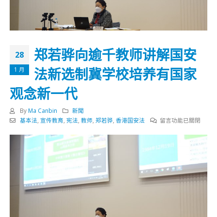
郑若骅向逾千教师讲解国安
28
法新选制冀学校培养有国家
1 月
观念新一代
By
Ma Canbin
新聞
在
基本法
,
宣传教育
,
宪法
,
教师
,
郑若骅
,
香港国安法
留言功能已關閉
〈郑
若
骅
向
逾
千
教
师
讲
解