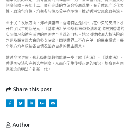
制度保障。去年十二月顺利完成的立法会换届选举，充分体现广泛代表
性、政治包容性、均衡参与性及公平竞争性，推动香港实现良政善治。
至于民主发展方面，郑若骅重申，香港特区是回归后在中央的支持下才
开启了民主的新纪元，《基本法》第45条和第68条清晰定出根据香港的
实际情况和循序渐进的原则达至普选的目标。她又引述欧洲人权法院的
判词及联合国大会的多次决议，阐明世界上不存在单一的民主模式，每
个地方均有权按各自情况塑造自身的民主愿景。
透过今次讲座，郑若骅期望教师能进一步了解《宪法》、《基本法》、
香港国安法和完善选举制度，从而向学生传授正确的知识，培育具有国
家观念的明法守礼新一代。
Share this post
Author