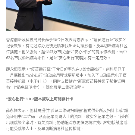
心
出
行”
通
知
检
香港创新及科技局局长薛永恒今日发表网志表示，“疫苗通行证”收实名
测
记录效果，有助追踪办更快更精准找出密切接触者，及早切断病毒社区
62
传播链。他又强调，超过43万市民通过“安心出行”的提示作检测，当中
人
62名市民验出病毒阳性，足证“安心出行”的提示有一定成效。
验
出
薛永恒表示，“疫苗通行证”于今日起率先在D类食肆推行，创科局已于
阳
一月底推出“安心出行”流动应用程式更新版本，加入了自动显示电子疫
性〉
苗接种纪录（电子针卡），同时支援储存“新冠疫苗接种医学豁免证明
中
书”（“豁免证明书”），简化展示二维码流程。
“安心出行”3.0.2版本或以上可储存针卡
薛永恒表示，创科局提供“验证二维码扫瞄器”程式供处所反扫针卡或“豁
免证明书”二维码，从而记录到访人士的资料，收实名记录之效。当处所
出现感染个案时，有关资料可协助追踪办更快更精准找出密切接触者或
可能受感染人士，及早切断病毒社区传播链。