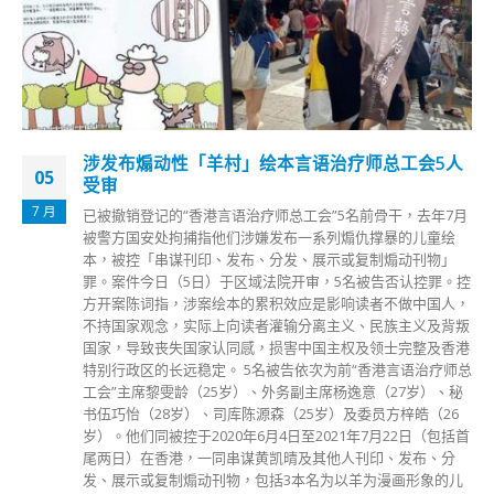
香港院舍员工持「黄码」返工 专家及安老业界倡
10
加密检测
8 月
政府调整入境检疫安排至「3+4」，3天酒店检疫后，持「黄
码」人士在4天家居医学监察期间，可以返工返学。安老事务
委员会委员李辉今日（10日）在电台节目表示，若持「黄码」
的院舍员工本身有假期，而院舍人手容许，在完成家居监察后
才上班是较理想。惟不少院舍人手紧张，认为应加密有关员工
核酸检测，并要求他们在工作期间穿着全套防护装备，以及避
免接触未打针长者。 医学会传染病顾问委员会联席主席曾祈
殷认为，持「黄码」人士可出入商场及上班上学，但应戴好口
罩，希望雇主及学校关注及提点他们留意。至于安老院舍及医
疗机构，涉及到接触体弱多病人士，如有员工从海外回港上
班，他认为要以另一套准则进行检测，并增加核酸检测次数。
至于应否取消酒店检疫，全程以家居医学监察代替，曾祈殷相
信要待今次措施实施一段时间后，审视数据再作考虑。