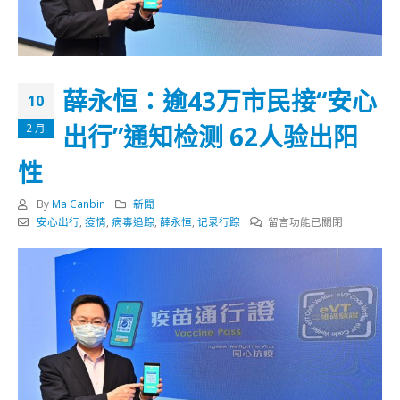
薛永恒：逾43万市民接“安心
10
出行”通知检测 62人验出阳
2 月
性
By
Ma Canbin
新聞
在
安心出行
,
疫情
,
病毒追踪
,
薛永恒
,
记录行踪
留言功能已關閉
〈薛
永
恒：
逾
43
万
市
民
接
“安