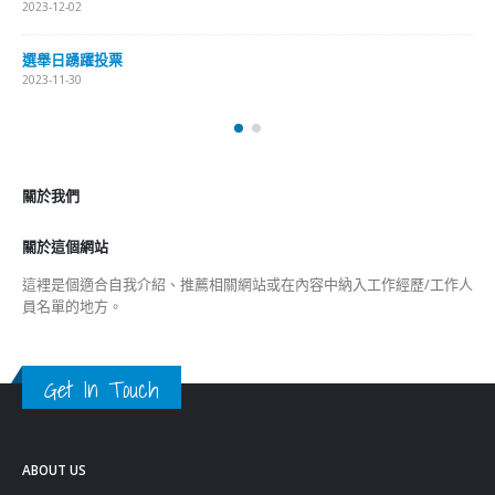
Get In Touch
ABOUT US
Lorem ipsum dolor sit amet, consectetur adipiscing elit. Donec eu
pulvinar magna semper scelerisque.
Praesent venenatis turpis vitae purus semper, eget sagittis velit
venenatis ptent taciti sociosqu ad litora…
VIEW MORE
RECENT POSTS
香港全港各区工商联永远名誉会长吴锡有出席2023首届中国
(深圳)乡村振兴产业博览会开幕式
2023-12-18