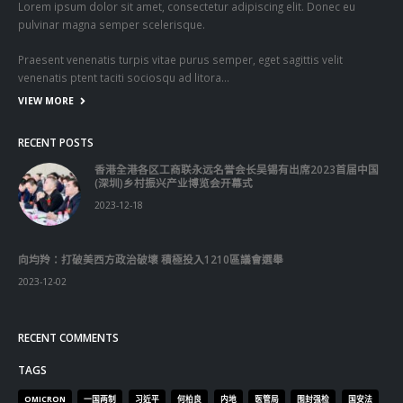
向均羚：打破美西方政治破壞 積極投入1210區議會選舉
2023-12-02
RECENT COMMENTS
TAGS
OMICRON
一国两制
习近平
何柏良
内地
医管局
围封强检
国安法
基本法
复必泰
大湾区
安心出行
强检
快测
快测阳性
教育局
新冠疫情
新冠疫苗
新冠肺炎
李家超
杨润雄
林郑月娥
核酸检测
梁振英
死亡个案
消费券
疫情
疫情记者会
疫苗
确诊
科兴
立法会
立法会选举
第五波疫情
聂德权
警方
输入个案
通关
邓炳强
长者
阳性
陈肇始
陈茂波
香港
香港国安法