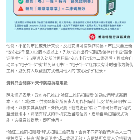
他说，不论对市民或处所来说，反扫安排可谓操作简易。市民只要更新
“安心出行”至3.0.2版本或以上，先以“安心出行”扫瞄及储存针卡或“豁免
证明书”。当市民进入处所时再扫瞄“安心出行”场地二维码后，程式会自
动显示“电子针卡”或“豁免证明书”。“电子针卡”底部会有计时器作为防伪
工具，避免有人以截图方式借用他人的“安心出行”纪录。
资料只会储存31天作防疫抗疫用途
薛永恒还表示，政府亦已推出“验证二维码扫瞄器”流动应用程式新版
本，即4.1.0版本，供食肆和处所负责人用作扫瞄针卡及“豁免证明书”二
维码，以核实其真确性。处所只要下载或更新“验证二维码扫瞄器”程式
至最新版本，将装有程式的手机安放当眼位置，启动自动扫瞄模式功
能，选择音效提示，即可使用。
“验证二维码扫瞄器”程式扫瞄二维码后，会有不同声响提示有关人士已
接种疫苗、持有“豁免证明书”或二维码无效，方便处所负责人分辨到访