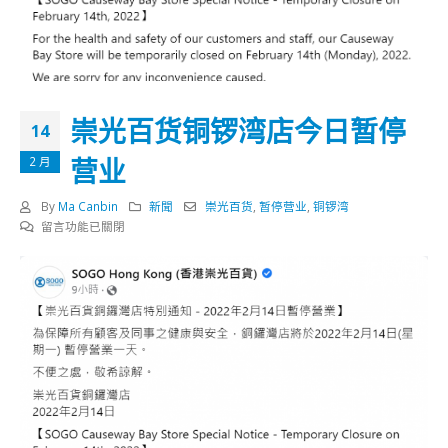
崇光百货铜锣湾店今日暂停
14
营业
2 月
By
Ma Canbin
新聞
崇光百货
,
暂停营业
,
铜锣湾
在
留言功能已關閉
〈崇
光
百
货
铜
锣
湾
店
今
日
暂