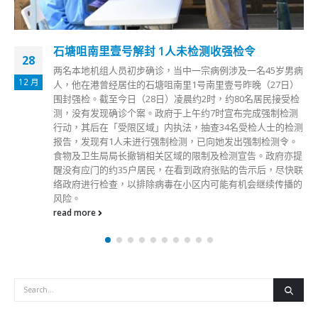
石塘咀南里壹号解封 1人未检测收强检令
28
两名本地机组人员初步确诊，当中一宗病例涉及一名45岁男病
12 月
人，他在港曾经居住的石塘咀南里1号南里壹号昨晚（27日）
围封强检。截至今日（28日）凌晨约2时，约80名居民接受检
测，没有发现确诊个案。政府于上午约7时宣布完成强制检测
行动，其后在「受限区域」内执法，抽查34名受检人士的检测
报告，发现有1人未进行强制检测，已向她发出强制检测令。
食物及卫生局局长撤销相关区域的限制及检测宣告。政府亦提
醒没有应门的约35户居民，在看到政府张贴的告示后，尽快联
络政府进行检查，以排除病毒在小区内可能有机会继续传播的
风险。
read more