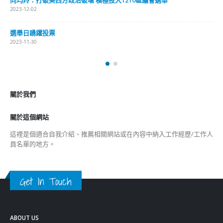
向均羚：打破美西方政治破壞 積極投入1210區議會選舉
2023-12-02
選舉日踴躍投票
2023-11-30
關於我們
關於這個網站
這裡是個適合自我介紹、推薦相關網站或在內容中納入工作經歷/工作人
員名單的地方。
Get In Touch
ABOUT US