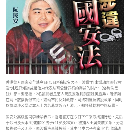
人
阮
民
安
涉
煽
动
意
图
行
为
及
洗
黑
香港警方国家安全处今日(15日)拘捕2名男子，涉嫌“作出煽动意图行为”
钱
及“处理已知道或相信为代表从可公诉罪行的得益的财产”（俗称洗黑
被
钱）罪。消息指，2名被捕者是艺人阮民安及其前妻姓黄胞弟，阮怀疑
捕
在网上散播仇恨言论，煽动市民反对政府、司法制度及防疫政策，同时
前
以协助涉及暴动罪人士为名募款近百万港元，却怀疑趁机中饱私囊。
舅
仔
国安处高级警司李桂华表示，香港警方在今日下午采取拘捕行动，先后
亦
于沙田及天水围拘捕2名男子(41岁及20岁)。被捕人士属亲戚关系，分别
涉
报称歌手及无业，俱涉嫌洗黑钱被捕，其中41岁男子亦牵涉“作出煽动