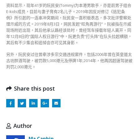
资料显示，现年41岁的阮民安(Tommy)为本港男歌手，亦是前男子组合
E-kids成员，目前与妻子育有2名儿子。2019年因反对修订《逃犯条
例》所引起的一连串冲突期间，阮民安一直积极表态，多次批评警察处
理示威的方式。2019年8月3日，网民发起“旺角再游行”，阮被指在示威
现场附近出现，其后他承认路经该处时，曾经驾车接载年轻人离开。同
年12月8日的“国际人权日游行”中，阮更负责“打头阵”在队头拉起横额，
其后有不少集会和追悼会亦可见其身影。
另外，阮民安过往曾牵涉多宗交通违规案件，包括2006年曾在英皇道太
古坊醉酒驾驶，被罚款5,000港元及停牌1年;2014年，他再因超速驾驶被
判罚2,000港元。
Share this post
Author
Ma Canbin