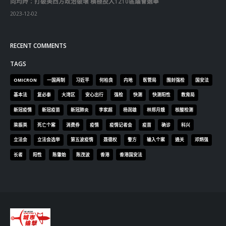
venenatis ptent taciti sociosqu ad litora…
VIEW MORE
RECENT POSTS
香港全港各区工商联永远名誉会长吴锡有出席2023首届中国
(深圳)乡村振兴产业博览会开幕式
2023-12-18
向均羚：打破美西方政治破壞 積極投入1210區議會選舉
2023-12-02
RECENT COMMENTS
TAGS
OMICRON
一国两制
习近平
何柏良
内地
医管局
围封强检
国安法
基本法
复必泰
大湾区
安心出行
强检
快测
快测阳性
教育局
新冠疫情
新冠疫苗
新冠肺炎
李家超
杨润雄
林郑月娥
核酸检测
梁振英
死亡个案
消费券
疫情
疫情记者会
疫苗
确诊
科兴