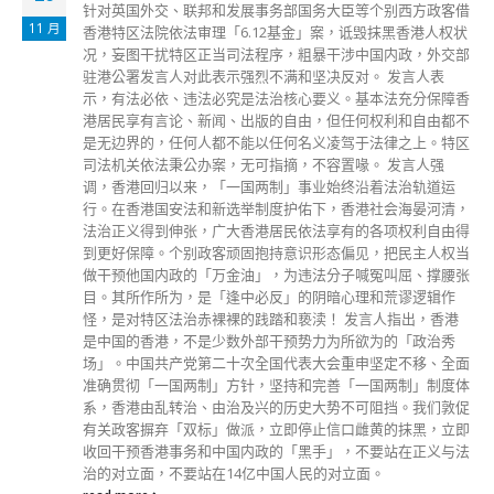
行
10 月
政务司司长李家超昨日（26日）发表网志指，改善法律援助制
度的措施除防止滥用及优化程序外，亦防止个案只集中由少数
律师办理，对受助人更加有利。政府会尽快落实措施，在年底
前全面执行。 李家超表示，《法律援助条例》容许受助人在
民事案件提名律师，但提名不适用于刑事案件。在改善措施
下，法援署会直接委派大律师或事务律师。这符合基本法第35
条香港居民有权选择律师的规定。首先，有关人士可选择法援
提供的律师或选择自行聘请律师，而法援署委派律师时会根据
案件性质、律师的专业范畴和经验作考虑，确保有关人士获派
称职的律师，以保障受助人得到公平审讯。另外，法援涉及公
帑，政府必须确保用得其所。事实上在裁判法院已运作多年的
当值律师服务，亦是由公帑资助的委派律师代表被告人，被告
人可选择这公帑提供的委派律师，亦有权自聘律师。 李家超
指出，改善措施除防止滥用及优化程序外，亦防止个案只集中
由少数律师办理，例如在2020年批出的司法覆核法援案件显
示，处理最多有关案件的10名事务律师接办所有案件的94%，
而处理最多案件的10名大律师则接办所有案件的62%，一般而
言，司法覆核案件都由事务律师和大律师共同处理。减低案件
高度集中于少数律师，除可防止垄断，对受助人更加有利。
李家超说，在刑事案件方面，法援署会直接委派适合的大律师
或事务律师（除特殊情况例如所提名的律师已在下级法院代表