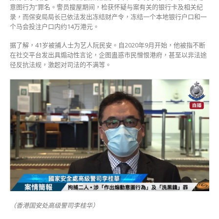
案
意图行为”罪名。警员搜屋期间，检获怀疑与案有关的银行卡及相关纪
被
录，而保安局局长已依法发出冻结财产令，冻结一个本地银行户口和一
拘〉
个马会投注户口内约14万港元。
中
据了解，41岁被捕人士为艺人阮民安。自2020年9月开始，他被指不断
在社交平台发出具煽动性言论，企图蛊惑市民憎恨港府，甚至以非法途
径反抗法规，激起对司法的不满等。
（香港国安处高级警司李桂华）