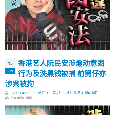
香港艺人阮民安涉煽动意图
15
行为及洗黑钱被捕 前舅仔亦
2 月
涉案被拘
By
Ma Canbin
新聞
国安处
,
李桂华
,
洗黑钱
,
煽动意图
在
留言功能已關閉
〈香
港
艺