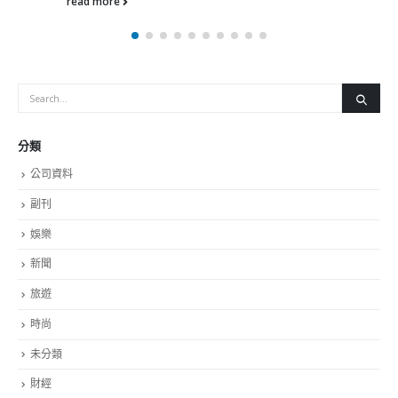
受助人）﹔在司法覆核方面，设立个别律师可接办案件限额，
大律师每年3宗，事务律师每年5宗﹔减低个别律师每年可接办
整体民事案的限额，大律师由每年20宗案件减至15宗（减幅
25%），事务律师由35宗减至30宗﹙减幅15%﹚﹔法援署会加
强个案管理及监察委派律师表现，法援署署长亲自主持专门监
察处理司法覆核案件的委员会，并订立机制，加强管理及监察
有关律师的表现，包括针对表现欠佳的律师把其个案转派至其
他律师，从法援律师名册内除名，列入欠佳记录册，或发劝戒
信等﹔法援署会提高工作透明度，主动发放更多统计数字和资
讯，令公众更了解法援署的运作及实际操作情况。
read more
分類
公司資料
副刊