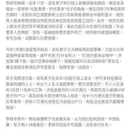
李桂华解释，去年11月，该名男子举行网上直播演唱会期间，曾经亲自
唱出一首带有“光复香港，时代革命”句子的歌曲。惟在同年7月审结唐英
杰案时，法官判词已清楚表明上述口号有将香港带出中国的意义，相信
有人是具意图地煽动市民违法来达到改变制度之目的。此外，他亦在网
上图文并茂咒骂不满意裁决的法官，借此引起公众仇恨司法制度；针对
警务人员殉职、受伤，或者退休警员意外死亡，他同样大肆渲染嘲笑，
幸灾乐祸，试图激化仇警情绪。
今年1月第5波疫情开始后，该名男子又大肆抹黑防疫策略，力促大众杯
葛接种疫苗等措施，威吓市民“打针会死人”、“打完针都未必唔中”，并
发表“睇下我，我示范俾你哋睇下，唔跪低都可以生活得好好”等言论，
兼且用粗言秽语批评专家意见，指摘专家一派胡言。
至于洗黑钱方面，该名男子在去年3月起于网上发文，呼吁支持在暴动
案被拘捕的人士，并以个人名义发起筹款。警方调查显示，不少人在该
年3月至11月参与汇款，涉及金额共约100万港元，款额先存入被捕20岁
男子的户口，其后却有大部分挪作私人用途，当中15万港元用于吃喝玩
乐等事项，另有27万港元存放在马会投注户口，有投注纪录显示属赌博
用途。
李桂华表示，两名被捕男子为亲属关系，认为他们趁机敛财，中饱私
囊，至于两人详细身份，李桂华则指不可透露，没有进行补充。