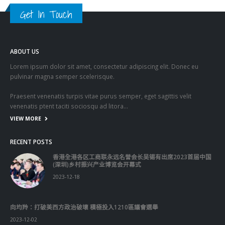
Get In Touch
ABOUT US
Lorem ipsum dolor sit amet, consectetur adipiscing elit. Donec eu
pulvinar magna semper scelerisque.
Praesent venenatis turpis vitae purus semper, eget sagittis velit
venenatis ptent taciti sociosqu ad litora…
VIEW MORE
RECENT POSTS
香港全港各区工商联永远名誉会长吴锡有出席2023首届中国
(深圳)乡村振兴产业博览会开幕式
2023-12-18
向均羚：打破美西方政治破壞 積極投入1210區議會選舉
2023-12-02