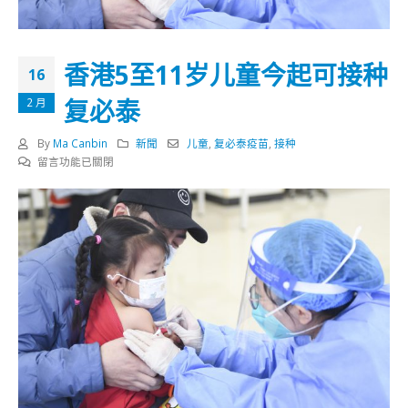
香港5至11岁儿童今起可接种
16
复必泰
2 月
By
Ma Canbin
新聞
儿童
,
复必泰疫苗
,
接种
在
留言功能已關閉
〈香
港
5
至
11
岁
儿
童
今
起
可
接
种