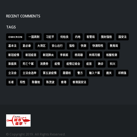
RECENT COMMENTS
TAGS
OMICRON
一国两制
习近平
何柏良
内地
医管局
围封强检
国安法
基本法
复必泰
大湾区
安心出行
强检
快测
快测阳性
教育局
新冠疫情
新冠疫苗
新冠肺炎
李家超
杨润雄
林郑月娥
核酸检测
梁振英
死亡个案
消费券
疫情
疫情记者会
疫苗
确诊
科兴
立法会
立法会选举
第五波疫情
聂德权
警方
输入个案
通关
邓炳强
长者
阳性
陈肇始
陈茂波
香港
香港国安法
© Copyright 2019. All Rights Reserved.