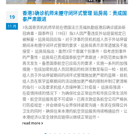
香港3确诊机师未遵守闭环式管理 运房局：责成国
19
泰严肃跟进
11 月
3名国泰货机机师早前在德国法兰克福执勤返港后确诊感染新
冠病毒，国泰昨日（18日）指3人因严重违反外站逗留规定已
被解雇。运房局回应指，对于涉事的货机机组人员于外站停留
期间未有遵守闭环式管理的要求，运房局表示非常遗憾及不能
接受。 运房局指出，虽然3宗个案属个别事件，但考虑到事件
的严重性，运房局已责成国泰航空严肃跟进，并防范类似事件
再次发生。备悉国泰航空已应局方的要求，实施一系列的加强
措施，包括加密机组人员回港后的检测次数至每日一检、就机
组人员于外站停留期间的闭环式管理施加更严密的监察、就机
组人员在医学监察期间的活动施加更严格的限制并制订更清晰
的指引，以及要求机组人员接种第三针疫苖。 运房局强调，​
在疫情持续的情况下，为确保社会正常运作和市民日常生活所
需，航空货运服务是不可或缺。已再次敦促各航空公司严格执
行防疫规定，并会继续与业界保持紧密沟通，务求在保障公共
卫生的同时，确保往来本港的航空货运服务持续畅通运作，让
本港经济以至全球供应链得以继续正常运作。
read more